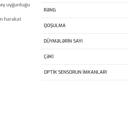
lay uyğunluğu
RƏNG
ən hərəkət
QOŞULMA
DÜYMƏLƏRIN SAYI
ÇƏKI
OPTIK SENSORUN IMKANLARI