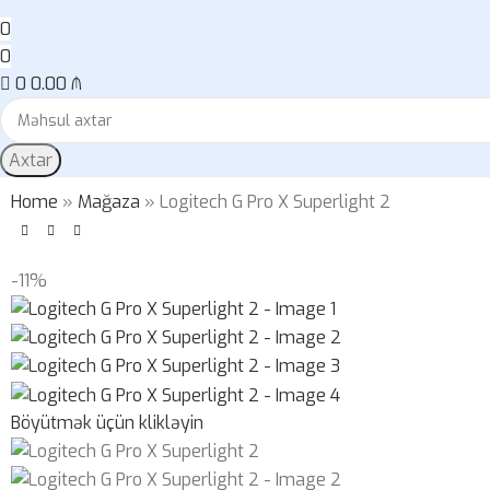
0
0
0
0.00
₼
Axtar
Home
»
Mağaza
»
Logitech G Pro X Superlight 2
-11%
Böyütmək üçün klikləyin