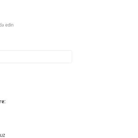
də edin
re:
suz