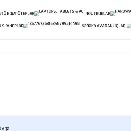
TÜ KOMPÜTERLƏR
NOUTBUKLAR
Ə SKANERLƏR
ŞƏBƏKƏ AVADANLIQLARI
LAQƏ