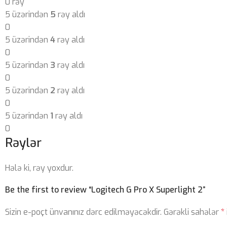
0 rəy
5 üzərindən
5
rəy aldı
0
5 üzərindən
4
rəy aldı
0
5 üzərindən
3
rəy aldı
0
5 üzərindən
2
rəy aldı
0
5 üzərindən
1
rəy aldı
0
Rəylər
Hələ ki, rəy yoxdur.
Be the first to review “Logitech G Pro X Superlight 2”
Sizin e-poçt ünvanınız dərc edilməyəcəkdir.
Gərəkli sahələr
*