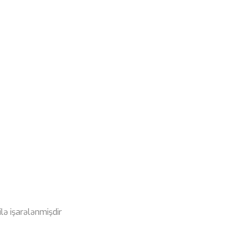
ilə işarələnmişdir