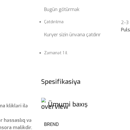
Bugün götürmək
Çatdırılma
2-3
Pul
Kuryer sizin ünvana çatdırır
Zəmanət 1 il
Spesifikasiya
Ümumi baxış
 klikləri ilə
r həssaslıq və
BREND
nsora malikdir.