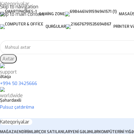
Kateqoriyalar
Skip to navigation
Skip to main content
GAMING ZONE
MASAÜS
QURĞULAR
PRINTER V
Axtar
Əlaqə
+994 50 3425666
Şəhərdaxili
Pulsuz çatdırılma
Kateqoriyalar
MAĞAZA
ENDIRIMLƏR
ÇOX SATILANLAR
YENI GƏLƏNLƏR
KOMPÜTERINI YIĞ
Ə