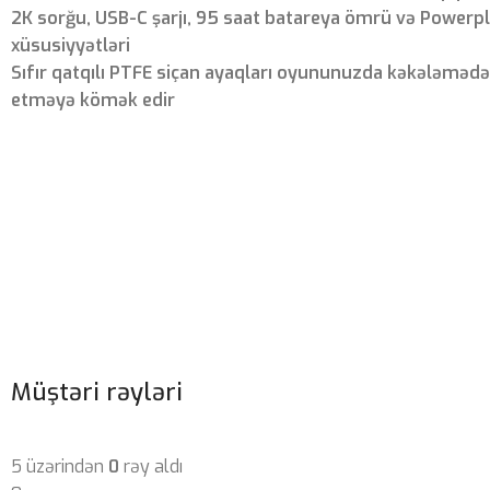
2K sorğu, USB-C şarjı, 95 saat batareya ömrü və Powerp
xüsusiyyətləri
Sıfır qatqılı PTFE siçan ayaqları oyununuzda kəkələməd
etməyə kömək edir
Müştəri rəyləri
5 üzərindən
0
rəy aldı