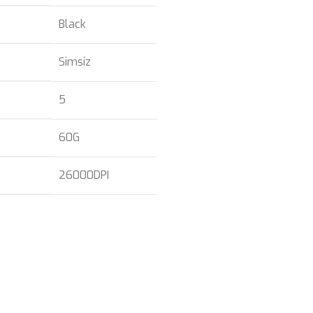
Black
Simsiz
5
60G
26000DPI