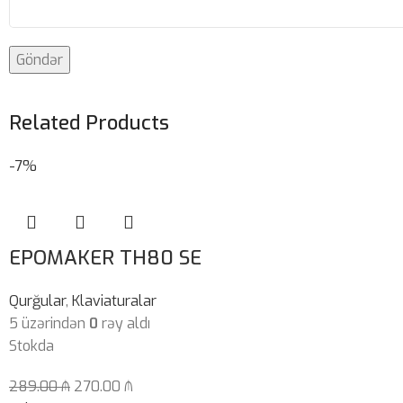
Related Products
-7%
EPOMAKER TH80 SE
Qurğular
,
Klaviaturalar
5 üzərindən
0
rəy aldı
Stokda
289.00
₼
270.00
₼