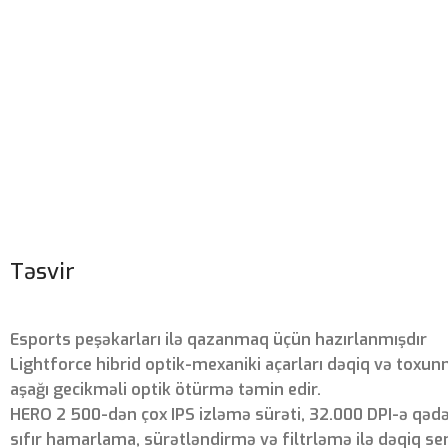
Təsvir
Esports peşəkarları ilə qazanmaq üçün hazırlanmışdır
Lightforce hibrid optik-mexaniki açarları dəqiq və toxunma
aşağı gecikməli optik ötürmə təmin edir.
HERO 2 500-dən çox IPS izləmə sürəti, 32.000 DPI-ə qədə
sıfır hamarlama, sürətləndirmə və filtrləmə ilə dəqiq se