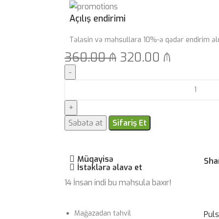
Açılış endirimi
Tələsin və məhsullara 10%-ə qədər endirim əl
360.00
₼
320.00
₼
Səbətə at
Sifariş Et
Müqayisə
Sha
İstəklərə əlavə et
14
İnsan indi bu məhsula baxır!
Mağazadan təhvil
Pul