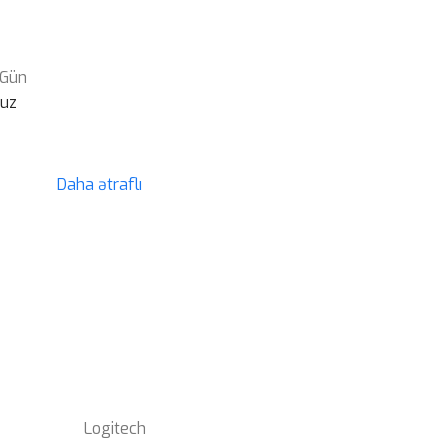
 Gün
suz
Daha ətraflı
Logitech