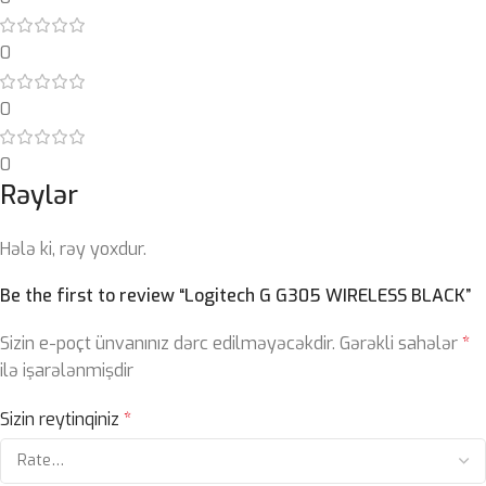
0
0
0
Rəylər
Hələ ki, rəy yoxdur.
Be the first to review “Logitech G G305 WIRELESS BLACK”
Sizin e-poçt ünvanınız dərc edilməyəcəkdir.
Gərəkli sahələr
*
ilə işarələnmişdir
Sizin reytinqiniz
*