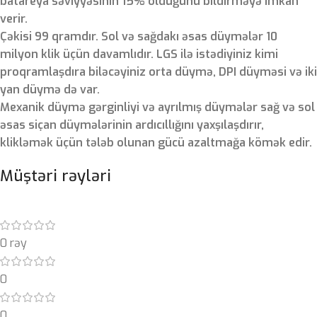
batareya səviyyəsinin 15% olduğunu bildirməyə imkan
verir.
Çəkisi 99 qramdır. Sol və sağdakı əsas düymələr 10
milyon klik üçün davamlıdır. LGS ilə istədiyiniz kimi
proqramlaşdıra biləcəyiniz orta düymə, DPI düyməsi və iki
yan düymə də var.
Mexanik düymə gərginliyi və ayrılmış düymələr sağ və sol
əsas siçan düymələrinin ardıcıllığını yaxşılaşdırır,
klikləmək üçün tələb olunan gücü azaltmağa kömək edir.
Müştəri rəyləri
0 rəy
0
0