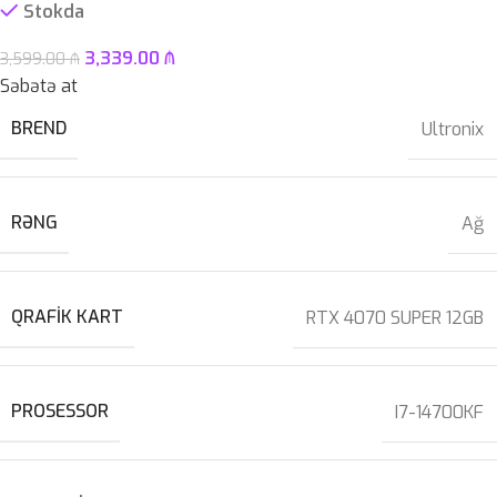
Stokda
3,339.00
₼
3,599.00
₼
Səbətə at
BREND
Ultronix
RƏNG
Ağ
QRAFIK KART
RTX 4070 SUPER 12GB
PROSESSOR
I7-14700KF