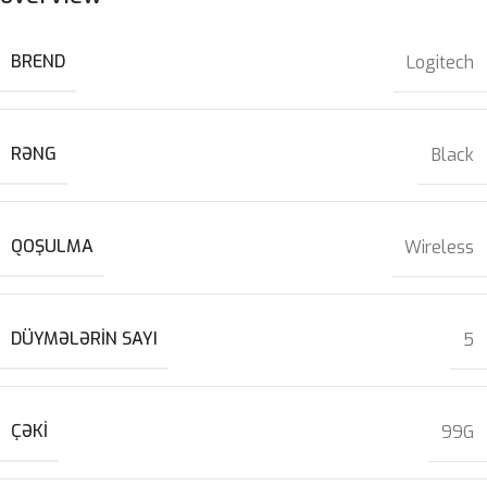
BREND
Logitech
RƏNG
Black
QOŞULMA
Wireless
DÜYMƏLƏRIN SAYI
5
ÇƏKI
99G