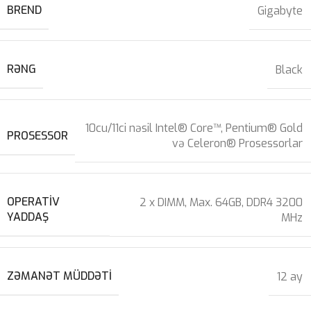
BREND
Gigabyte
RƏNG
Black
10cu/11ci nəsil Intel® Core™, Pentium® Gold
PROSESSOR
və Celeron® Prosessorlar
OPERATIV
2 x DIMM, Max. 64GB, DDR4 3200
YADDAŞ
MHz
ZƏMANƏT MÜDDƏTI
12 ay