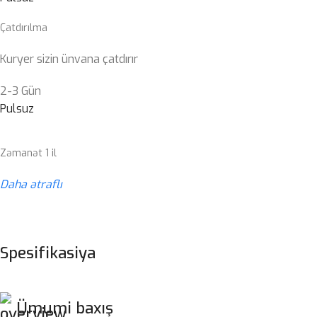
Çatdırılma
Kuryer sizin ünvana çatdırır
2-3 Gün
Pulsuz
Zəmanət 1 il
Daha ətraflı
Spesifikasiya
Ümumi baxış