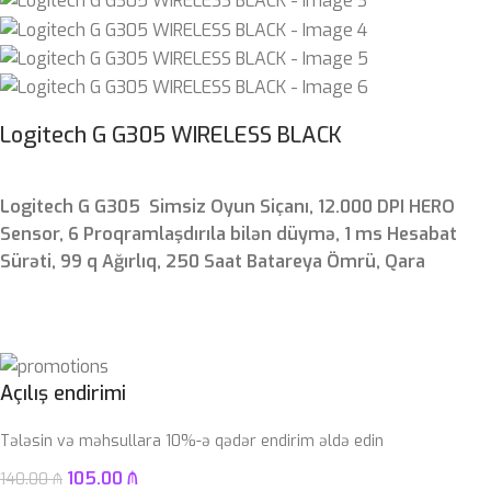
Logitech G G305 WIRELESS BLACK
Logitech G G305 Simsiz Oyun Siçanı, 12.000 DPI HERO
Sensor, 6 Proqramlaşdırıla bilən düymə, 1 ms Hesabat
Sürəti, 99 q Ağırlıq, 250 Saat Batareya Ömrü, Qara
Açılış endirimi
Tələsin və məhsullara 10%-ə qədər endirim əldə edin
105.00
₼
140.00
₼