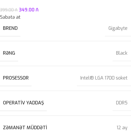
349.00
₼
399.00
₼
Səbətə at
BREND
Gigabyte
RƏNG
Black
PROSESSOR
Intel® LGA 1700 soket
OPERATIV YADDAŞ
DDR5
ZƏMANƏT MÜDDƏTI
12 ay