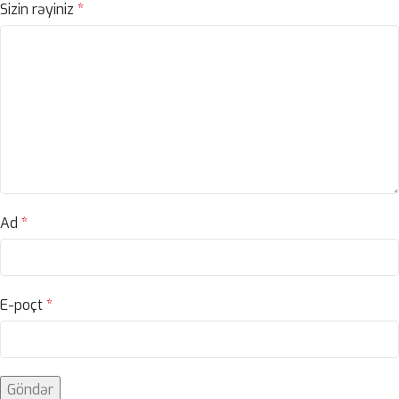
Sizin rəyiniz
*
Ad
*
E-poçt
*