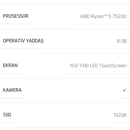
PROSESSOR
AMD Ryzen™ 5 7520U
OPERATIV YADDAŞ
8 GB
EKRAN
15.6″ FHD LED TouchScreen
KAMERA
✔
SSD
512GB