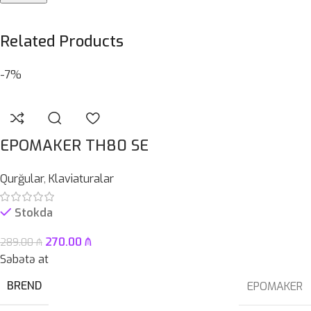
Related Products
-7%
EPOMAKER TH80 SE
Qurğular
,
Klaviaturalar
Stokda
270.00
₼
289.00
₼
Səbətə at
BREND
EPOMAKER