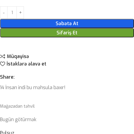
Səbətə At
Sifariş Et
Müqayisə
İstəklərə əlavə et
Share:
14
İnsan indi bu məhsula baxır!
Mağazadan təhvil
Bugün götürmək
Pulsuz