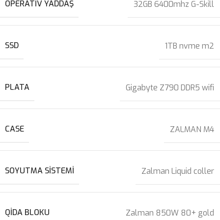
OPERATIV YADDAŞ
32GB 6400mhz G-Skill
SSD
1TB nvme m2
PLATA
Gigabyte Z790 DDR5 wifi
CASE
ZALMAN M4
SOYUTMA SISTEMI
Zalman Liquid coller
QIDA BLOKU
Zalman 850W 80+ gold