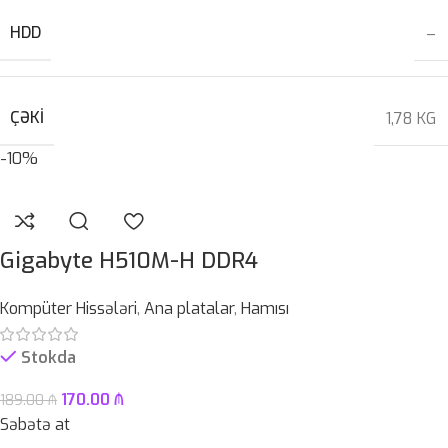
HDD
–
ÇƏKI
1,78 KG
-10%
Gigabyte H510M-H DDR4
Kompüter Hissələri
,
Ana platalar
,
Hamısı
Stokda
170.00
₼
189.00
₼
Səbətə at