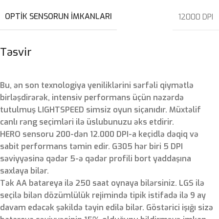
OPTIK SENSORUN IMKANLARI
12000 DPI
Təsvir
Bu, ən son texnologiya yeniliklərini sərfəli qiymətlə
birləşdirərək, intensiv performans üçün nəzərdə
tutulmuş LIGHTSPEED simsiz oyun siçanıdır. Müxtəlif
canlı rəng seçimləri ilə üslubunuzu əks etdirir.
HERO sensoru 200-dən 12.000 DPI-a keçidlə dəqiq və
sabit performans təmin edir. G305 hər biri 5 DPI
səviyyəsinə qədər 5-ə qədər profili bort yaddaşına
saxlaya bilər.
Tək AA batareya ilə 250 saat oynaya bilərsiniz. LGS ilə
seçilə bilən dözümlülük rejimində tipik istifadə ilə 9 ay
davam edəcək şəkildə təyin edilə bilər. Göstərici işığı sizə