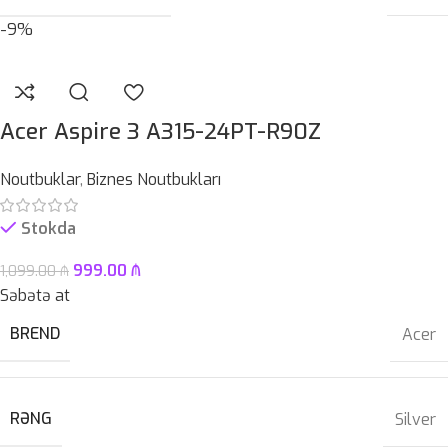
-9%
Acer Aspire 3 A315-24PT-R90Z
Noutbuklar
,
Biznes Noutbukları
Stokda
999.00
₼
1,099.00
₼
Səbətə at
BREND
Acer
RƏNG
Silver