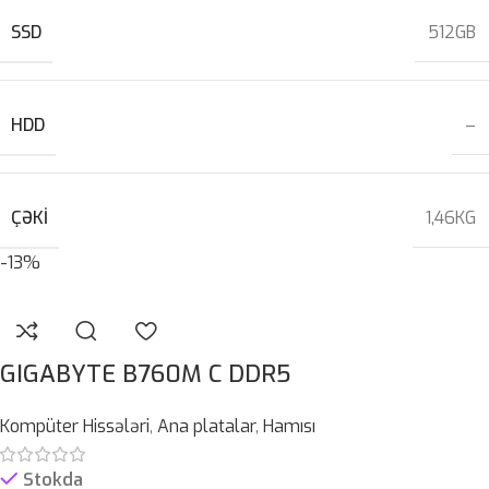
SSD
512GB
HDD
–
ÇƏKI
1,46KG
-13%
GIGABYTE B760M C DDR5
Kompüter Hissələri
,
Ana platalar
,
Hamısı
Stokda