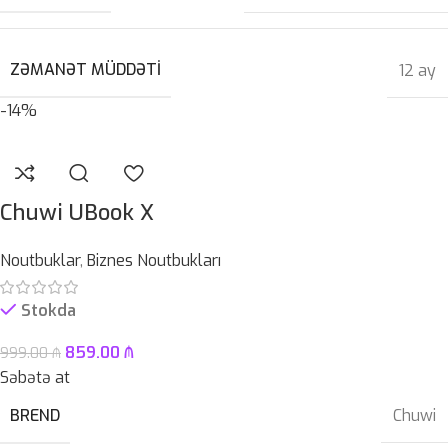
ZƏMANƏT MÜDDƏTI
12 ay
-14%
Chuwi UBook X
Noutbuklar
,
Biznes Noutbukları
Stokda
859.00
₼
999.00
₼
Səbətə at
BREND
Chuwi