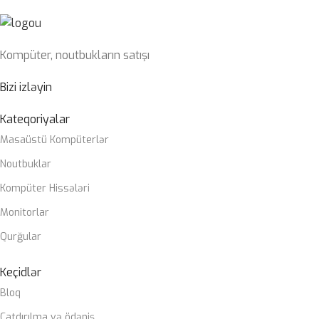
Kompüter, noutbukların satışı
Bizi izləyin
Kateqoriyalar
Masaüstü Kompüterlər
Noutbuklar
Kompüter Hissələri
Monitorlar
Qurğular
Keçidlər
Bloq
Çatdırılma və ödəniş