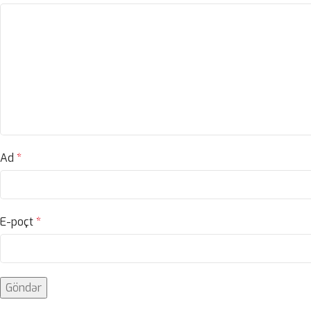
Ad
*
E-poçt
*