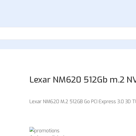
Lexar NM620 512Gb m.2 N
Lexar NM620 M.2 512GB Go PCI Express 3.0 3D