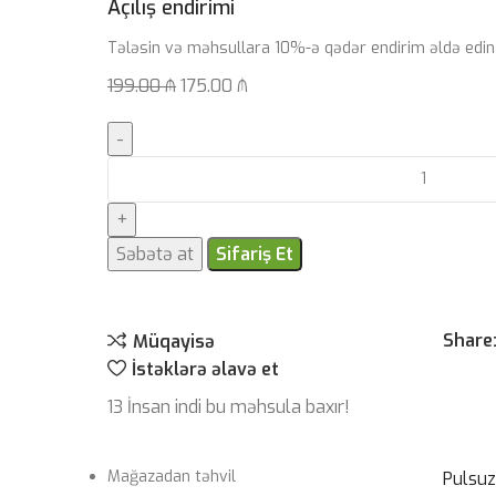
Açılış endirimi
Tələsin və məhsullara 10%-ə qədər endirim əldə edin
199.00
₼
175.00
₼
Səbətə at
Sifariş Et
Share
Müqayisə
İstəklərə əlavə et
13
İnsan indi bu məhsula baxır!
Mağazadan təhvil
Pulsu