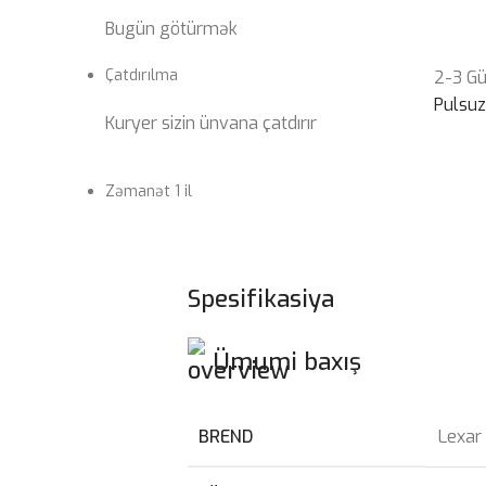
Bugün götürmək
Çatdırılma
2-3 G
Pulsu
Kuryer sizin ünvana çatdırır
Zəmanət 1 il
Spesifikasiya
Ümumi baxış
BREND
Lexar