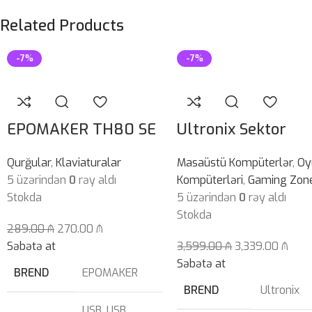
Related Products
-7%
-7%
EPOMAKER TH80 SE
Ultronix Sektor
Qurğular
,
Klaviaturalar
Masaüstü Kompüterlər
,
Oy
5 üzərindən
0
rəy aldı
Kompüterləri
,
Gaming Zon
Stokda
5 üzərindən
0
rəy aldı
Stokda
289.00
₼
270.00
₼
Səbətə at
3,599.00
₼
3,339.00
₼
Səbətə at
BREND
EPOMAKER
BREND
Ultronix
USB
,
USB