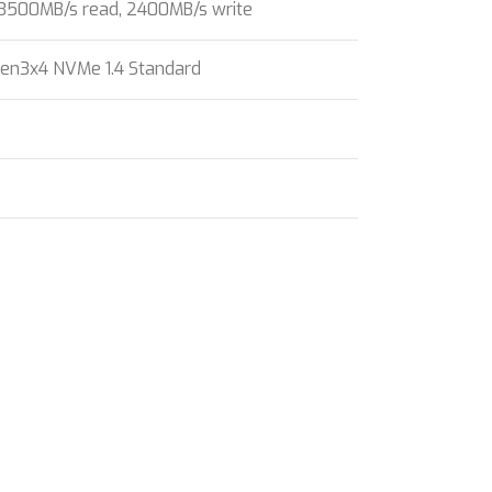
 3500MB/s read, 2400MB/s write
Gen3x4 NVMe 1.4 Standard