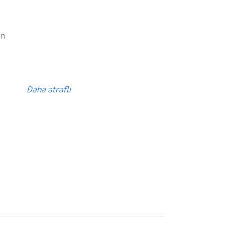
ün
z
Daha ətraflı