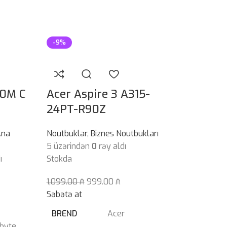
-9%
-10%
0M C
Acer Aspire 3 A315-
24PT-R90Z
Ana
Noutbuklar
,
Biznes Noutbukları
5 üzərindən
0
rəy aldı
ı
Stokda
1,099.00
₼
999.00
₼
Gigabyte 
Səbətə at
DDR4
BREND
Acer
byte