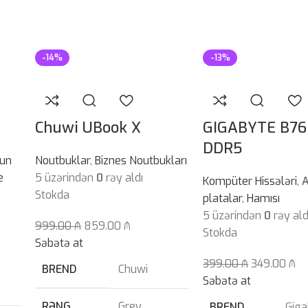
-14%
-13%
Chuwi UBook X
GIGABYTE B76
DDR5
un
Noutbuklar
,
Biznes Noutbukları
e
5 üzərindən
0
rəy aldı
Kompüter Hissələri
,
Stokda
platalar
,
Hamısı
5 üzərindən
0
rəy ald
999.00
₼
859.00
₼
Stokda
Səbətə at
399.00
₼
349.00
₼
BREND
Chuwi
Səbətə at
RƏNG
Grey
BREND
Giga