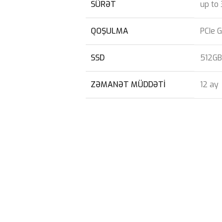
SÜRƏT
up to
QOŞULMA
PCIe 
SSD
512GB
ZƏMANƏT MÜDDƏTI
12 ay