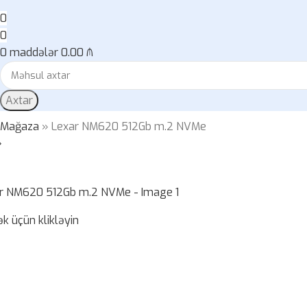
0
0
0
maddələr
0.00
₼
Axtar
»
Mağaza
»
Lexar NM620 512Gb m.2 NVMe
k üçün klikləyin