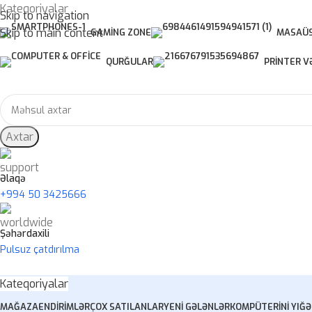
Kateqoriyalar
Skip to navigation
Skip to main content
GAMING ZONE
MASAÜS
QURĞULAR
PRINTER V
Axtar
Əlaqə
+994 50 3425666
Şəhərdaxili
Pulsuz çatdırılma
Kateqoriyalar
MAĞAZA
ENDIRIMLƏR
ÇOX SATILANLAR
YENI GƏLƏNLƏR
KOMPÜTERINI YIĞ
Ə