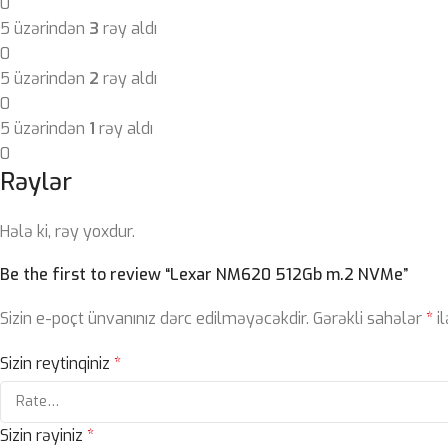
0
5 üzərindən
3
rəy aldı
0
5 üzərindən
2
rəy aldı
0
5 üzərindən
1
rəy aldı
0
Rəylər
Hələ ki, rəy yoxdur.
Be the first to review “Lexar NM620 512Gb m.2 NVMe”
Sizin e-poçt ünvanınız dərc edilməyəcəkdir.
Gərəkli sahələr
*
il
Sizin reytinqiniz
*
Sizin rəyiniz
*