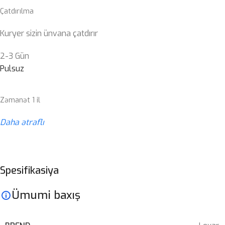
Çatdırılma
Kuryer sizin ünvana çatdırır
2-3 Gün
Pulsuz
Zəmanət 1 il
Daha ətraflı
Spesifikasiya
Ümumi baxış