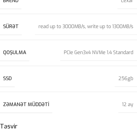
BREND
Lexar
SÜRƏT
read up to 3000MB/s, write up to 1300MB/s
QOŞULMA
PCIe Gen3x4 NVMe 1.4 Standard
SSD
256gb
ZƏMANƏT MÜDDƏTI
12 ay
Təsvir