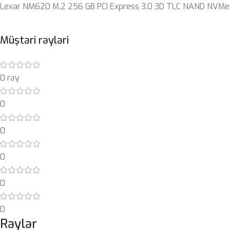
Lexar NM620 M.2 256 GB PCI Express 3.0 3D TLC NAND NVMe
Müştəri rəyləri
0 rəy
0
0
0
0
0
Rəylər