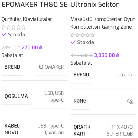
EPOMAKER TH80 SE
Ultronix Sektor
Qurğular
,
Klaviaturalar
Masaüstü Kompüterlər
,
Oyun
Kompüterləri
,
Gaming Zone
Stokda
Stokda
270.00
₼
289.00
₼
Səbətə at
3,339.00
₼
3,599.00
₼
Səbətə at
BREND
EPOMAKER
BREND
Ultronix
USB
,
USB
QOŞULMA
Type-C
RƏNG
Ağ
KABEL
USB Type-C
QRAFIK
RTX 4070
NÖVÜ
Çıxarılan
KART
SUPER 12GB