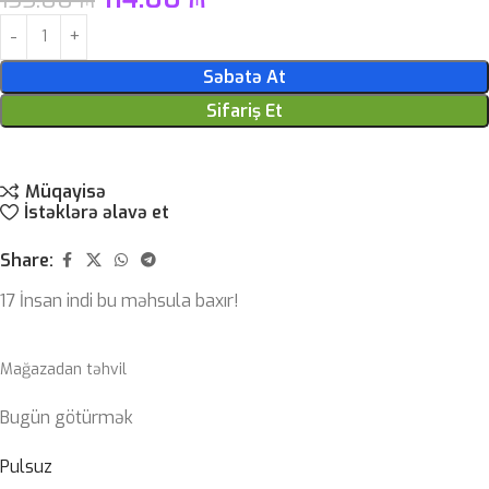
Səbətə At
Sifariş Et
Müqayisə
İstəklərə əlavə et
Share:
17
İnsan indi bu məhsula baxır!
Mağazadan təhvil
Bugün götürmək
Pulsuz