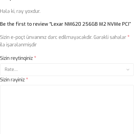
Hələ ki, rəy yoxdur.
Be the first to review “Lexar NM620 256GB M2 NVMe PCI”
Sizin e-poçt ünvanınız dərc edilməyəcəkdir.
Gərəkli sahələr
*
ilə işarələnmişdir
Sizin reytinqiniz
*
Sizin rəyiniz
*