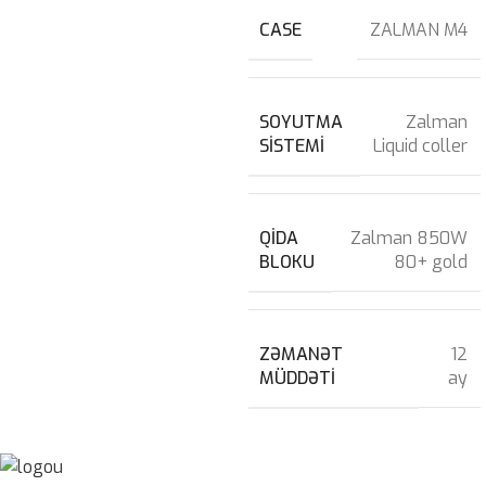
CASE
ZALMAN M4
SOYUTMA
Zalman
SISTEMI
Liquid coller
QIDA
Zalman 850W
BLOKU
80+ gold
ZƏMANƏT
12
MÜDDƏTI
ay