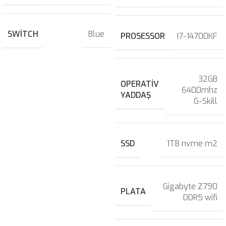
SWITCH
Blue
PROSESSOR
I7-14700KF
32GB
OPERATIV
6400mhz
YADDAŞ
G-Skill
SSD
1TB nvme m2
Gigabyte Z790
PLATA
DDR5 wifi