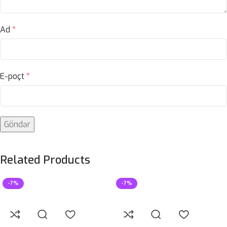
Ad
*
E-poçt
*
Related Products
-7%
-7%