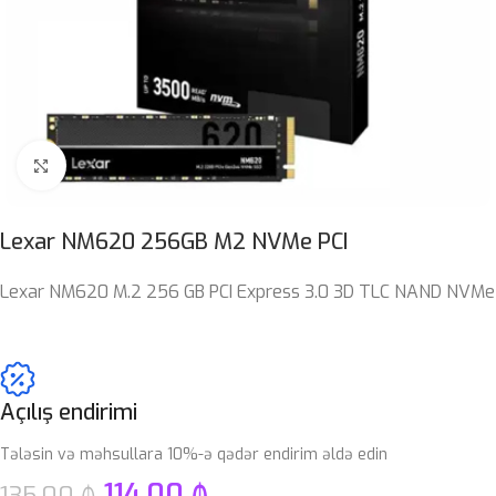
Böyütmək üçün klikləyin
Lexar NM620 256GB M2 NVMe PCI
Lexar NM620 M.2 256 GB PCI Express 3.0 3D TLC NAND NVMe
Açılış endirimi
Tələsin və məhsullara 10%-ə qədər endirim əldə edin
114.00
₼
135.00
₼