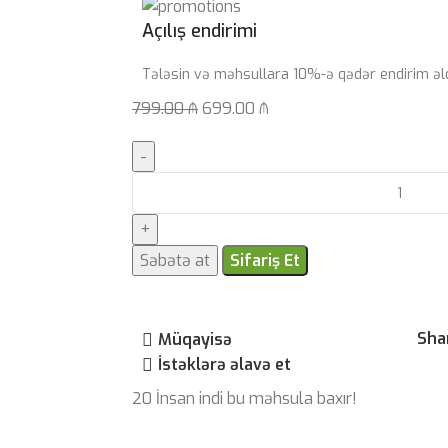
Açılış endirimi
Tələsin və məhsullara 10%-ə qədər endirim əl
799.00
₼
699.00
₼
Səbətə at
Sifariş Et
Sha
Müqayisə
İstəklərə əlavə et
20
İnsan indi bu məhsula baxır!