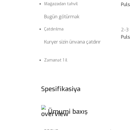
Mağazadan təhvil
Pul
Bugün götürmək
Çatdırılma
2-3
Pul
Kuryer sizin ünvana çatdırır
Zəmanət 1 il
Spesifikasiya
Ümumi baxış