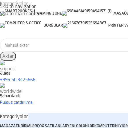
Kateqoriyalar
Skip to navigation
Skip to main content
GAMING ZONE
MASAÜS
QURĞULAR
PRINTER V
Axtar
Əlaqə
+994 50 3425666
Şəhərdaxili
Pulsuz çatdırılma
Kateqoriyalar
MAĞAZA
ENDIRIMLƏR
ÇOX SATILANLAR
YENI GƏLƏNLƏR
KOMPÜTERINI YIĞ
Ə