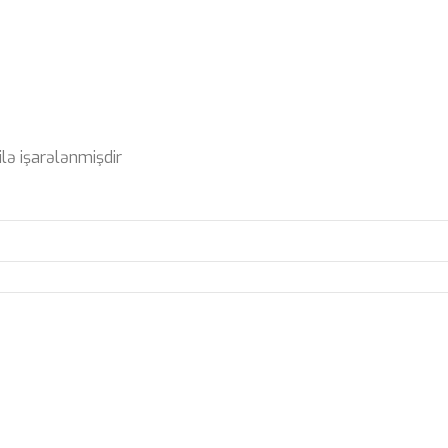
ilə işarələnmişdir