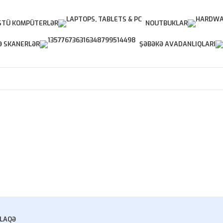
TÜ KOMPÜTERLƏR
NOUTBUKLAR
Ə SKANERLƏR
ŞƏBƏKƏ AVADANLIQLARI
LAQƏ