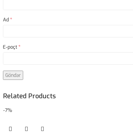
Ad
*
E-poçt
*
Related Products
-7%