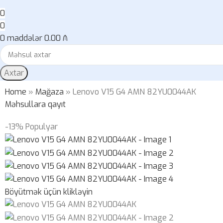
0
0
0
maddələr
0.00
₼
Axtar
Home
»
Mağaza
»
Lenovo V15 G4 AMN 82YU0044AK
Məhsullara qayıt
-13%
Populyar
Böyütmək üçün klikləyin