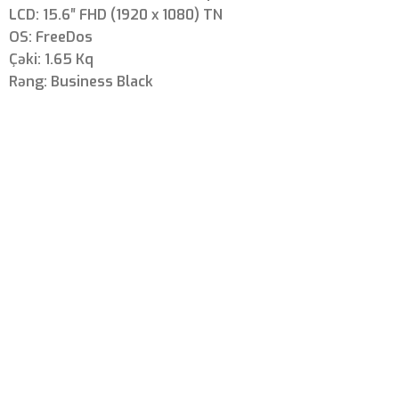
LCD: 15.6″ FHD (1920 x 1080) TN
OS: FreeDos
Çəki: 1.65 Kq
Rəng: Business Black