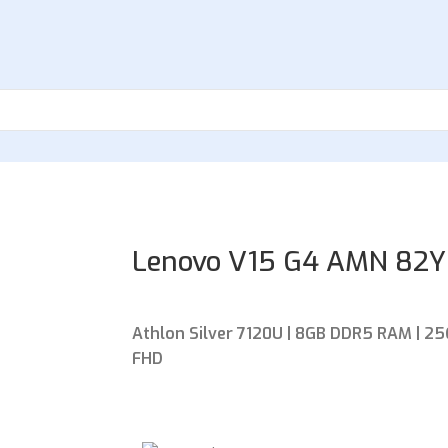
Lenovo V15 G4 AMN 82
Athlon Silver 7120U | 8GB DDR5 RAM | 25
FHD