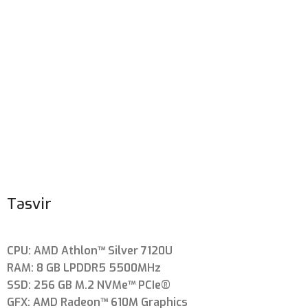
Təsvir
CPU: AMD Athlon™ Silver 7120U
RAM: 8 GB LPDDR5 5500MHz
SSD: 256 GB M.2 NVMe™ PCIe®
GFX: AMD Radeon™ 610M Graphics