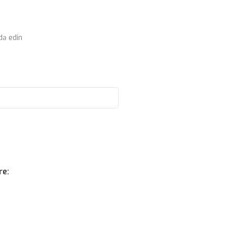
də edin
re: