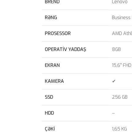
BREND
Lenovo
RƏNG
Business
PROSESSOR
AMD Athl
OPERATIV YADDAŞ
8GB
EKRAN
15,6″ FHD
KAMERA
✔
SSD
256 GB
HDD
–
ÇƏKI
1,65 KG