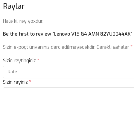
Rəylər
Hələ ki, rəy yoxdur.
Be the first to review “Lenovo V15 G4 AMN 82YU0044AK”
Sizin e-poçt ünvanınız dərc edilməyəcəkdir.
Gərəkli sahələr
*
Sizin reytinqiniz
*
Sizin rəyiniz
*