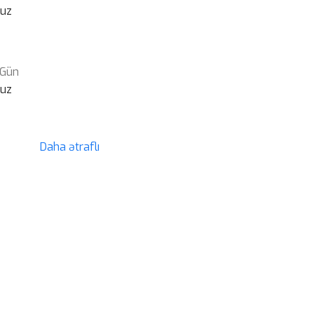
suz
 Gün
suz
Daha ətraflı