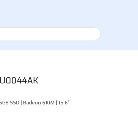
YU0044AK
6GB SSD | Radeon 610M | 15.6″