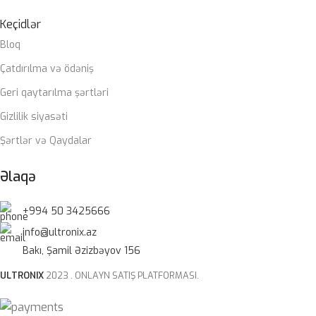
Keçidlər
Bloq
Çatdırılma və ödəniş
Geri qaytarılma şərtləri
Gizlilik siyasəti
Şərtlər və Qaydalar
Əlaqə
+994 50 3425666
info@ultronix.az
Bakı, Şamil Əzizbəyov 156
ULTRONIX
2023 . ONLAYN SATIŞ PLATFORMASI.