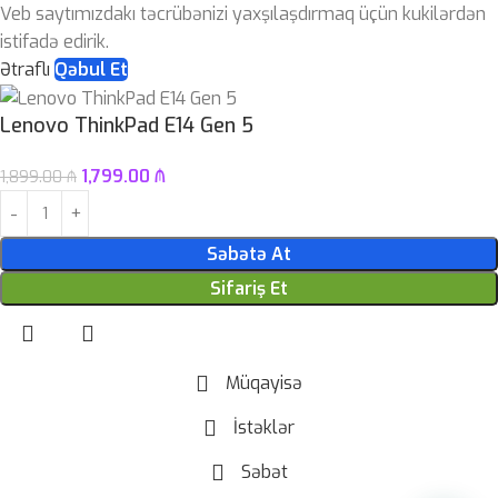
Veb saytımızdakı təcrübənizi yaxşılaşdırmaq üçün kukilərdən
istifadə edirik.
Ətraflı
Qəbul Et
Lenovo ThinkPad E14 Gen 5
1,799.00
₼
1,899.00
₼
Səbətə At
Sifariş Et
Müqayisə
İstəklər
Səbət