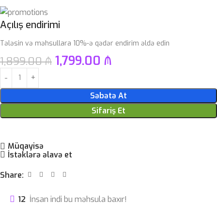
Açılış endirimi
Tələsin və məhsullara 10%-ə qədər endirim əldə edin
1,799.00
₼
1,899.00
₼
Səbətə At
Sifariş Et
Müqayisə
İstəklərə əlavə et
Share:
12
İnsan indi bu məhsula baxır!