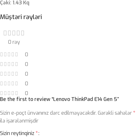
Çəki: 1.43 Kq
Müştəri rəyləri
0 rəy
0
0
0
0
0
Be the first to review “Lenovo ThinkPad E14 Gen 5”
Sizin e-poçt ünvanınız dərc edilməyəcəkdir.
Gərəkli sahələr
*
ilə işarələnmişdir
Sizin reytinqiniz
*