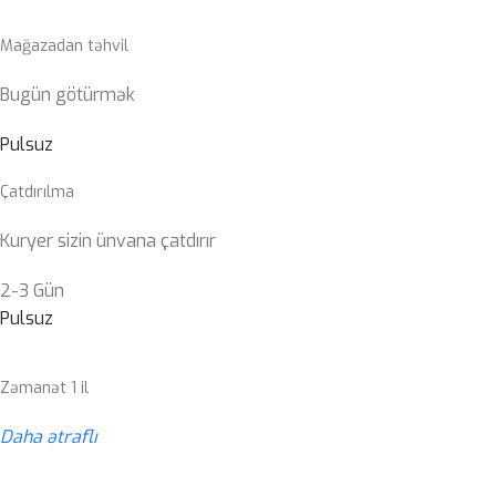
Mağazadan təhvil
Bugün götürmək
Pulsuz
Çatdırılma
Kuryer sizin ünvana çatdırır
2-3 Gün
Pulsuz
Zəmanət 1 il
Daha ətraflı