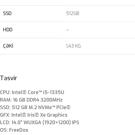
SSD
512GB
HDD
–
ÇƏKI
1,43 KG
Təsvir
CPU: Intel® Core™ i5-1335U
RAM: 16 GB DDR4 3200MHz
SSD: 512 GB M.2 NVMe™ PCIe®
GFX: Intel® Iris® Xe Graphics
LCD: 14.0″ WUXGA (1920×1200) IPS
OS: FreeDos