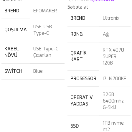
Səbətə at
BREND
EPOMAKER
BREND
Ultronix
USB
,
USB
QOŞULMA
Type-C
RƏNG
Ağ
KABEL
USB Type-C
RTX 4070
QRAFIK
NÖVÜ
Çıxarılan
SUPER
KART
12GB
SWITCH
Blue
PROSESSOR
I7-14700KF
32GB
OPERATIV
6400mhz
YADDAŞ
G-Skill
1TB nvme
SSD
m2