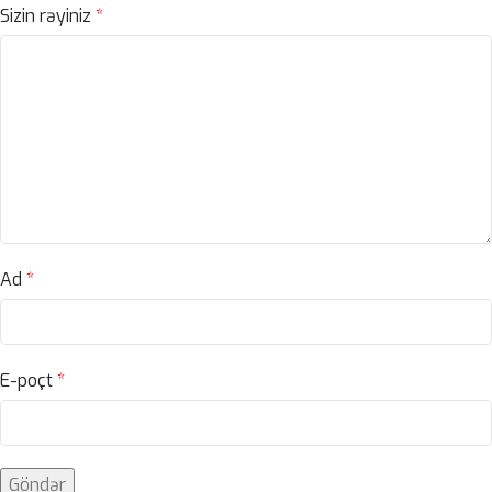
Sizin rəyiniz
*
Ad
*
E-poçt
*