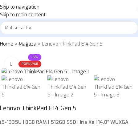
Skip to navigation
Skip to main content
Home
»
Mağaza
»
Lenovo ThinkPad E14 Gen 5
-5%
Böyütmək üçün klikləyin
POPULYAR
Lenovo ThinkPad E14 Gen 5
i5-1335U | 8GB RAM | 512GB SSD | Iris Xe | 14.0″ WUXGA