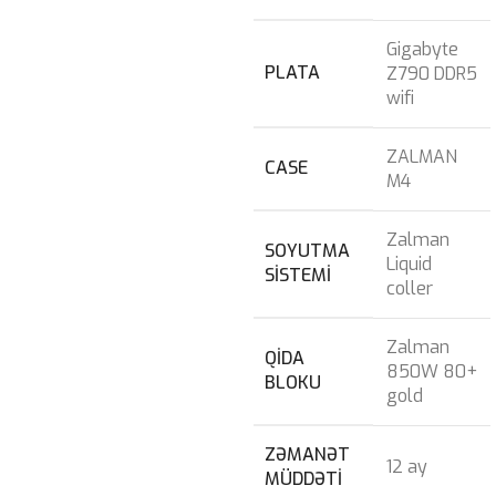
Gigabyte
PLATA
Z790 DDR5
wifi
ZALMAN
CASE
M4
Zalman
SOYUTMA
Liquid
SISTEMI
coller
Zalman
QIDA
850W 80+
BLOKU
gold
ZƏMANƏT
12 ay
MÜDDƏTI