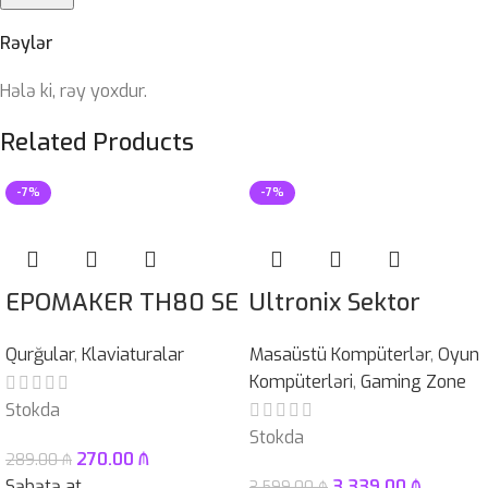
Rəylər
Hələ ki, rəy yoxdur.
Related Products
-7%
-7%
EPOMAKER TH80 SE
Ultronix Sektor
Qurğular
,
Klaviaturalar
Masaüstü Kompüterlər
,
Oyun
Kompüterləri
,
Gaming Zone
Stokda
Stokda
270.00
₼
289.00
₼
Səbətə at
3,339.00
₼
3,599.00
₼