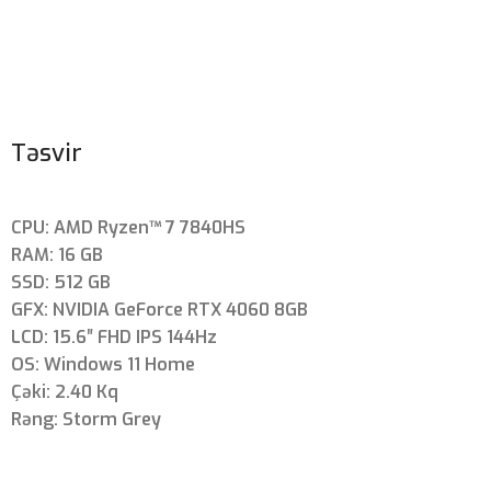
Təsvir
CPU: AMD Ryzen™ 7 7840HS
RAM: 16 GB
SSD: 512 GB
GFX: NVIDIA GeForce RTX 4060 8GB
LCD: 15.6″ FHD IPS 144Hz
OS: Windows 11 Home
Çəki: 2.40 Kq
Rəng: Storm Grey