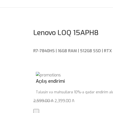
Lenovo LOQ 15APH8
R7-7840HS | 16GB RAM | 512GB SSD | RTX 
Açılış endirimi
Tələsin və məhsullara 10%-ə qədər endirim əl
2,599.00
₼
2,399.00
₼