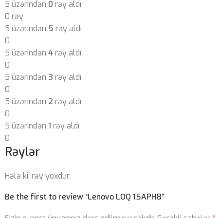
5 üzərindən
0
rəy aldı
0 rəy
5 üzərindən
5
rəy aldı
0
5 üzərindən
4
rəy aldı
0
5 üzərindən
3
rəy aldı
0
5 üzərindən
2
rəy aldı
0
5 üzərindən
1
rəy aldı
0
Rəylər
Hələ ki, rəy yoxdur.
Be the first to review “Lenovo LOQ 15APH8”