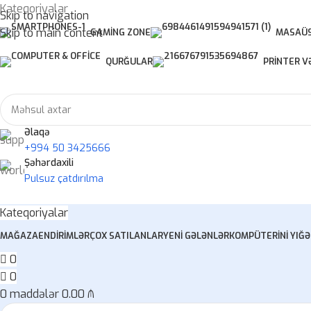
Kateqoriyalar
Skip to navigation
Skip to main content
GAMING ZONE
MASAÜS
QURĞULAR
PRINTER V
Əlaqə
+994 50 3425666
Şəhərdaxili
Pulsuz çatdırılma
Kateqoriyalar
MAĞAZA
ENDIRIMLƏR
ÇOX SATILANLAR
YENI GƏLƏNLƏR
KOMPÜTERINI YIĞ
Ə
0
0
0
maddələr
0.00
₼