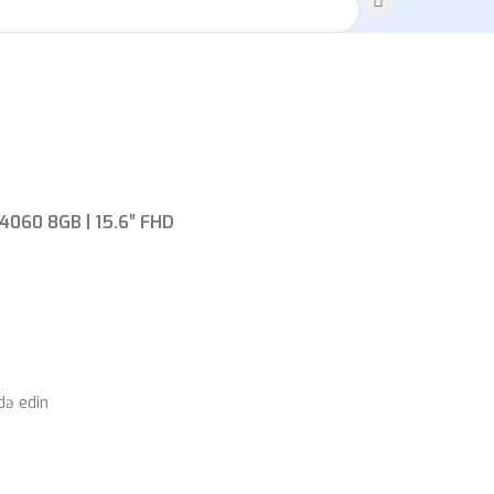
4060 8GB | 15.6″ FHD
də edin