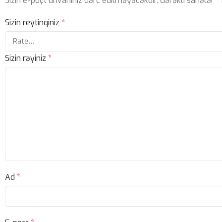
Sizin e-poçt ünvanınız dərc edilməyəcəkdir.
Gərəkli sahələr
*
Sizin reytinqiniz
*
Sizin rəyiniz
*
Ad
*