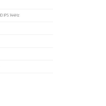
HD IPS 144Hz
G