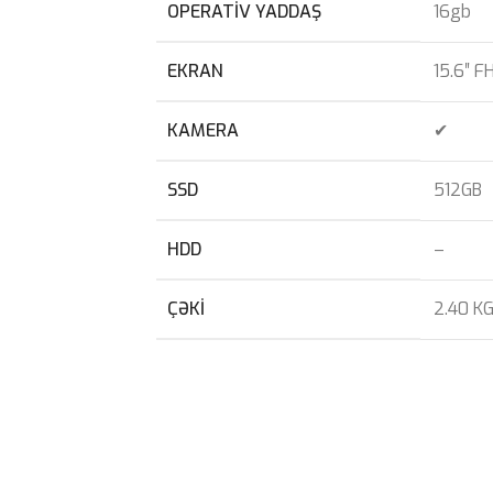
OPERATIV YADDAŞ
16gb
EKRAN
15.6″ F
KAMERA
✔
SSD
512GB
HDD
–
ÇƏKI
2.40 K