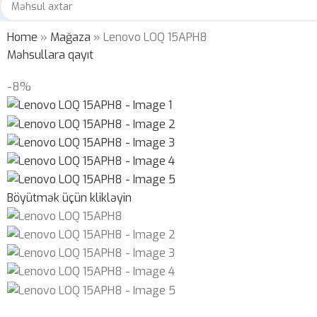
Home
»
Mağaza
»
Lenovo LOQ 15APH8
Məhsullara qayıt
-8%
Böyütmək üçün klikləyin