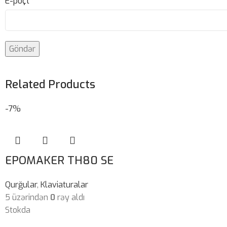
E-poçt
*
Related Products
-7%
EPOMAKER TH80 SE
Qurğular
,
Klaviaturalar
5 üzərindən
0
rəy aldı
Stokda