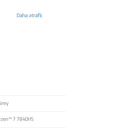
Daha ətraflı
Grey
zen™ 7 7840HS