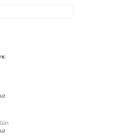
re:
suz
 Gün
suz