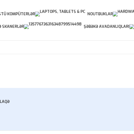
TÜ KOMPÜTERLƏR
NOUTBUKLAR
Ə SKANERLƏR
ŞƏBƏKƏ AVADANLIQLARI
LAQƏ