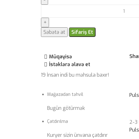
Səbətə at
Sifariş Et
Sha
Müqayisə
İstəklərə əlavə et
19
İnsan indi bu məhsula baxır!
Mağazadan təhvil
Pul
Bugün götürmək
Çatdırılma
2-3
Pul
Kuryer sizin ünvana çatdırır