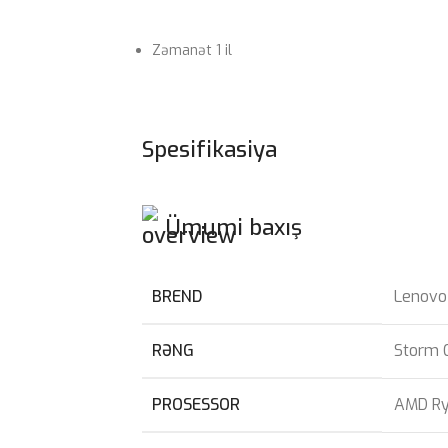
Zəmanət 1 il
Spesifikasiya
Ümumi baxış
BREND
Lenovo
RƏNG
Storm 
PROSESSOR
AMD Ry