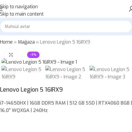
Skip to navigation
Skip to main content
Home
»
Mağaza
»
Lenovo Legion 5 16IRX9
Böyütmək üçün klikləyin
-3%
Lenovo Legion 5 16IRX9
i7-14650HX | 16GB DDR5 RAM | 512 GB SSD | RTX4060 8GB |
16.0″ WQXGA | 240Hz