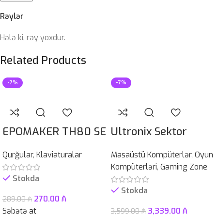
Rəylər
Hələ ki, rəy yoxdur.
Related Products
-7%
-7%
EPOMAKER TH80 SE
Ultronix Sektor
Qurğular
,
Klaviaturalar
Masaüstü Kompüterlər
,
Oyun
Kompüterləri
,
Gaming Zone
Stokda
Stokda
270.00
₼
289.00
₼
Səbətə at
3,339.00
₼
3,599.00
₼