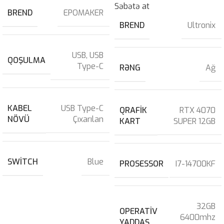
Səbətə at
BREND
EPOMAKER
BREND
Ultronix
USB
,
USB
QOŞULMA
Type-C
RƏNG
Ağ
KABEL
USB Type-C
QRAFIK
RTX 4070
NÖVÜ
Çıxarılan
KART
SUPER 12GB
SWITCH
Blue
PROSESSOR
I7-14700KF
32GB
OPERATIV
6400mhz
YADDAŞ