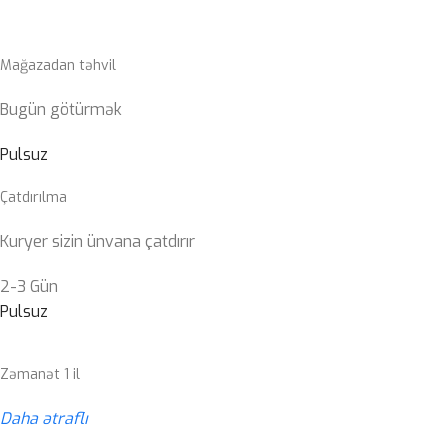
Mağazadan təhvil
Bugün götürmək
Pulsuz
Çatdırılma
Kuryer sizin ünvana çatdırır
2-3 Gün
Pulsuz
Zəmanət 1 il
Daha ətraflı