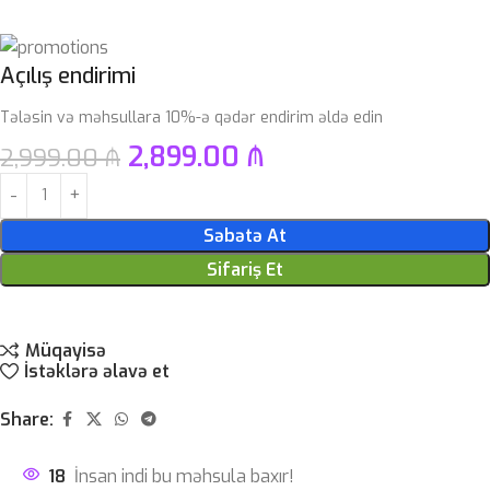
Açılış endirimi
Tələsin və məhsullara 10%-ə qədər endirim əldə edin
2,899.00
₼
2,999.00
₼
Səbətə At
Sifariş Et
Müqayisə
İstəklərə əlavə et
Share:
18
İnsan indi bu məhsula baxır!