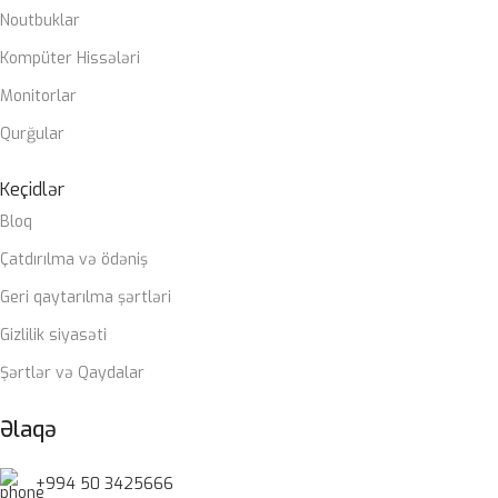
Noutbuklar
Kompüter Hissələri
Monitorlar
Qurğular
Keçidlər
Bloq
Çatdırılma və ödəniş
Geri qaytarılma şərtləri
Gizlilik siyasəti
Şərtlər və Qaydalar
Əlaqə
+994 50 3425666