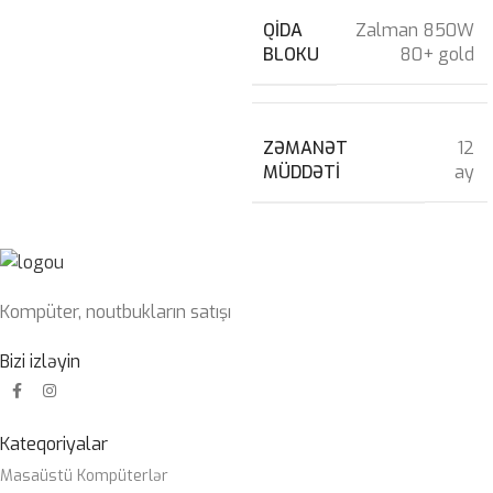
QIDA
Zalman 850W
BLOKU
80+ gold
ZƏMANƏT
12
MÜDDƏTI
ay
Kompüter, noutbukların satışı
Bizi izləyin
Kateqoriyalar
Masaüstü Kompüterlər