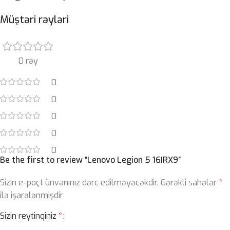
Müştəri rəyləri
0 rəy
0
0
0
0
0
Be the first to review “Lenovo Legion 5 16IRX9”
Sizin e-poçt ünvanınız dərc edilməyəcəkdir.
Gərəkli sahələr
*
ilə işarələnmişdir
Sizin reytinqiniz
*