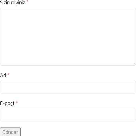
Sizin rəyiniz
*
Ad
*
E-poçt
*