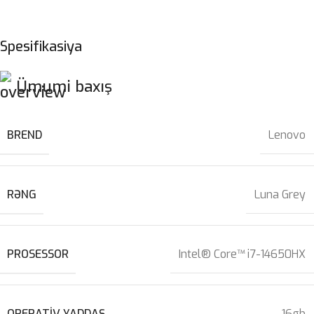
Spesifikasiya
Ümumi baxış
BREND
Lenovo
RƏNG
Luna Grey
PROSESSOR
Intel® Core™ i7-14650HX
OPERATIV YADDAŞ
16gb