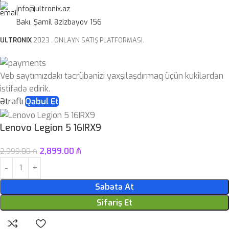
info@ultronix.az
Bakı, Şamil Əzizbəyov 156
ULTRONIX
2023 . ONLAYN SATIŞ PLATFORMASI.
Veb saytımızdakı təcrübənizi yaxşılaşdırmaq üçün kukilərdən
istifadə edirik.
Ətraflı
Qəbul Et
Lenovo Legion 5 16IRX9
2,899.00
₼
2,999.00
₼
Səbətə At
Sifariş Et