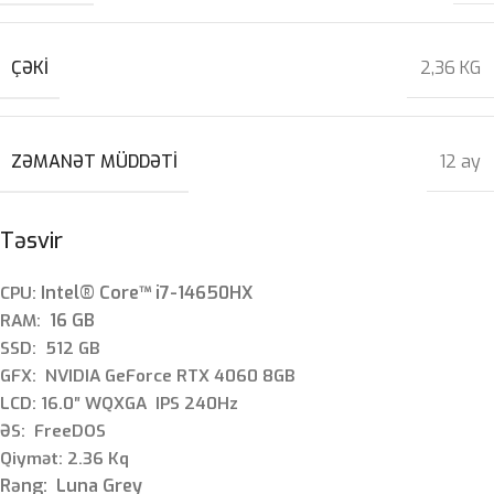
ÇƏKI
2,36 KG
ZƏMANƏT MÜDDƏTI
12 ay
Təsvir
Intel® Core™ i7-14650HX
CPU:
16 GB
RAM:
SSD: 512 GB
GFX: NVIDIA GeForce RTX 4060 8GB
LCD: 16.0″ WQXGA
IPS 240Hz
ƏS: FreeDOS
Qiymət: 2.36 Kq
Rəng: Luna Grey