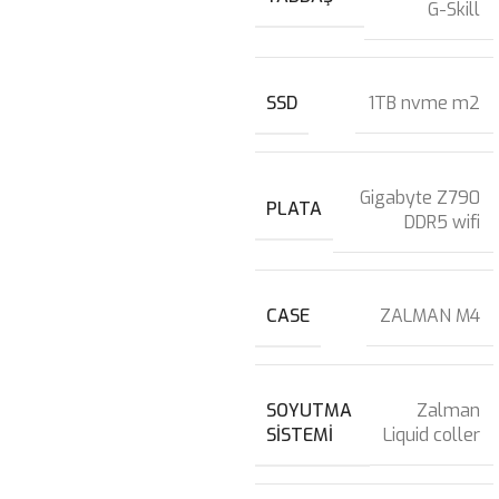
G-Skill
SSD
1TB nvme m2
Gigabyte Z790
PLATA
DDR5 wifi
CASE
ZALMAN M4
SOYUTMA
Zalman
SISTEMI
Liquid coller