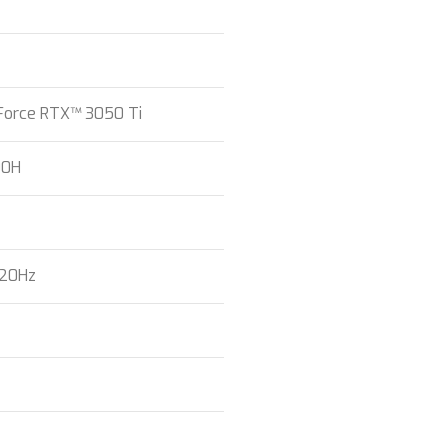
Force RTX™ 3050 Ti
00H
120Hz