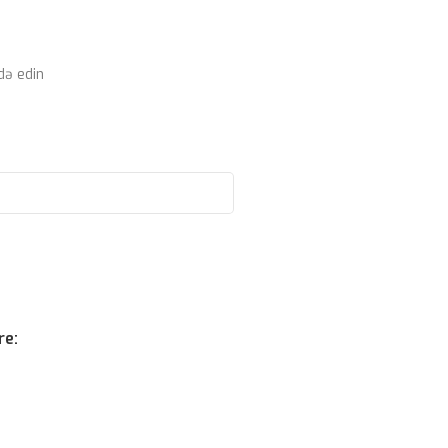
də edin
re: