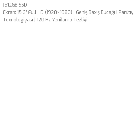
|512GB SSD
Ekran: 15,6″ Full HD (1920×1080) | Geniş Baxış Bucağı | Parıltıy
Texnologiyası | 120 Hz Yeniləmə Tezliyi