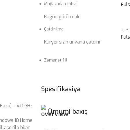
Mağazadan təhvil
Pul
Bugün götürmək
Çatdırılma
2-3
Pul
Kuryer sizin ünvana çatdırır
Zəmanət 1 il
Spesifikasiya
(Baza) – 4,0 GHz
Ümumi baxış
Windows 10 Home
əşdirilə bilər