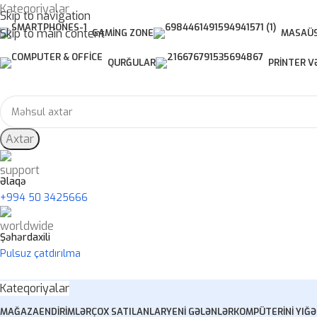
Kateqoriyalar
Skip to navigation
Skip to main content
GAMING ZONE
MASAÜS
QURĞULAR
PRINTER V
Axtar
Əlaqə
+994 50 3425666
Şəhərdaxili
Pulsuz çatdırılma
Kateqoriyalar
MAĞAZA
ENDIRIMLƏR
ÇOX SATILANLAR
YENI GƏLƏNLƏR
KOMPÜTERINI YIĞ
Ə