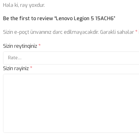
Hələ ki, rəy yoxdur.
Be the first to review “Lenovo Legion 5 15ACH6”
Sizin e-poçt ünvanınız dərc edilməyəcəkdir.
Gərəkli sahələr
*
Sizin reytinqiniz
*
Sizin rəyiniz
*