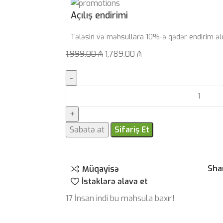
Açılış endirimi
Tələsin və məhsullara 10%-ə qədər endirim əl
1,999.00
₼
1,789.00
₼
Səbətə at
Sifariş Et
Sha
Müqayisə
İstəklərə əlavə et
17
İnsan indi bu məhsula baxır!