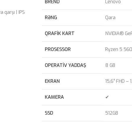
BREND
Lenovo
a qarşı | IPS
RƏNG
Qara
QRAFIK KART
NVIDIA® Ge
PROSESSOR
Ryzen 5 56
OPERATIV YADDAŞ
8 GB
EKRAN
15,6″ FHD – 
KAMERA
✔
SSD
512GB