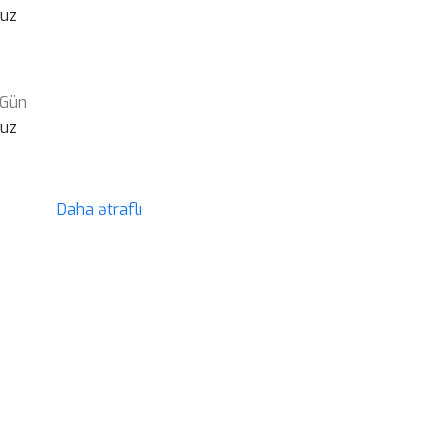
suz
 Gün
suz
Daha ətraflı