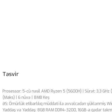
Təsvir
Prosessor: 5-cü nəsil AMD Ryzen 5 (5600H) | Sürət: 3,3 GHz 
(Maks) | 6 nüvə | 8MB Keş
ƏS: Ömürlük etibarlılıq müddəti ilə əvvəlcədən yüklənmiş 
Yaddaş və Yaddaş: 8GB RAM DDR4-3200, 16GB-a qədər təkmill