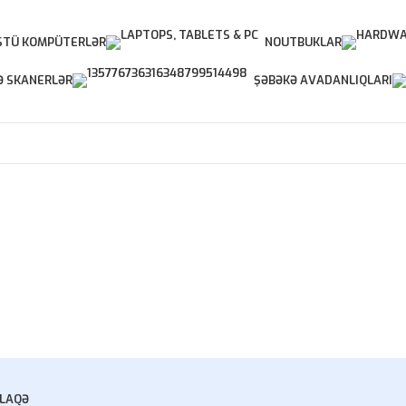
TÜ KOMPÜTERLƏR
NOUTBUKLAR
Ə SKANERLƏR
ŞƏBƏKƏ AVADANLIQLARI
LAQƏ