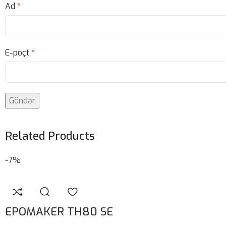
Ad
*
E-poçt
*
Related Products
-7%
EPOMAKER TH80 SE