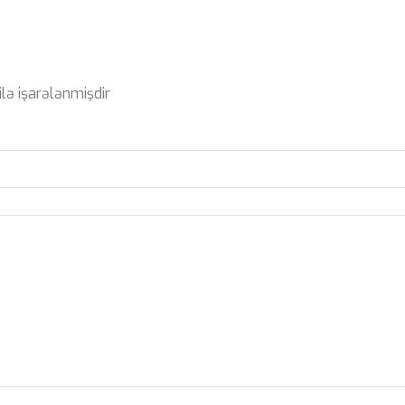
ilə işarələnmişdir