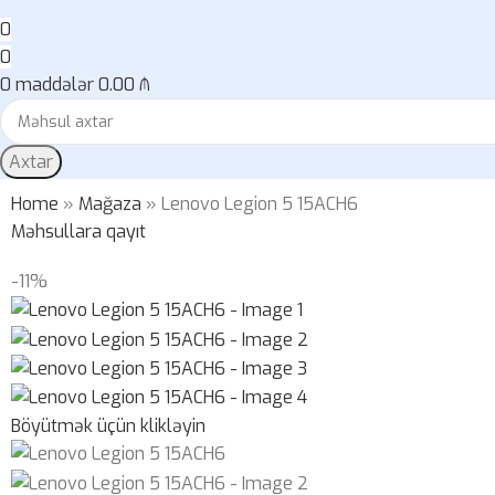
0
0
0
maddələr
0.00
₼
Axtar
Home
»
Mağaza
»
Lenovo Legion 5 15ACH6
Məhsullara qayıt
-11%
Böyütmək üçün klikləyin