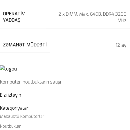
OPERATIV
2 x DIMM, Max. 64GB, DDR4 3200
YADDAŞ
MHz
ZƏMANƏT MÜDDƏTI
12 ay
Kompüter, noutbukların satışı
Bizi izləyin
Kateqoriyalar
Masaüstü Kompüterlər
Noutbuklar