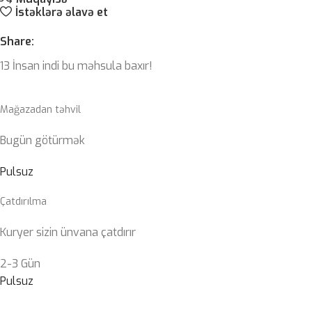
İstəklərə əlavə et
Share:
13
İnsan indi bu məhsula baxır!
Mağazadan təhvil
Bugün götürmək
Pulsuz
Çatdırılma
Kuryer sizin ünvana çatdırır
2-3 Gün
Pulsuz