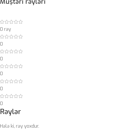
Müştəri rəyləri
0 rəy
0
0
0
0
0
Rəylər
Hələ ki, rəy yoxdur.