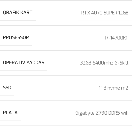
QRAFIK KART
RTX 4070 SUPER 12GB
PROSESSOR
I7-14700KF
OPERATIV YADDAŞ
32GB 6400mhz G-Skill
SSD
1TB nvme m2
PLATA
Gigabyte Z790 DDR5 wifi