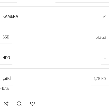
KAMERA
✔
SSD
512GB
HDD
–
ÇƏKI
1,78 KG
-10%