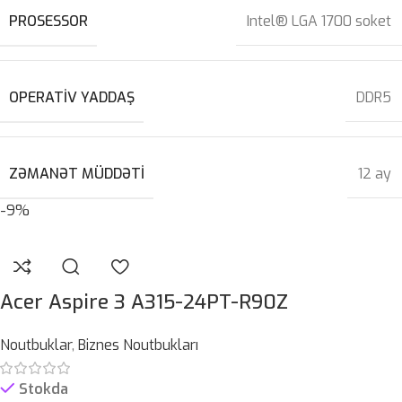
PROSESSOR
Intel® LGA 1700 soket
OPERATIV YADDAŞ
DDR5
ZƏMANƏT MÜDDƏTI
12 ay
-9%
Acer Aspire 3 A315-24PT-R90Z
Noutbuklar
,
Biznes Noutbukları
Stokda