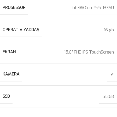
PROSESSOR
Intel® Core™ i5-1335U
OPERATIV YADDAŞ
16 gb
EKRAN
15.6″ FHD IPS TouchScreen
KAMERA
✔
SSD
512GB