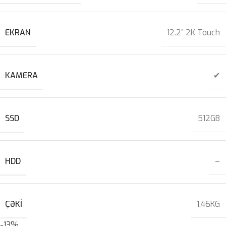
EKRAN
12.2″ 2K Touch
KAMERA
✔
SSD
512GB
HDD
–
ÇƏKI
1,46KG
-13%