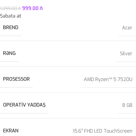
999.00
₼
1,099.00
₼
Səbətə at
BREND
Acer
RƏNG
Silver
PROSESSOR
AMD Ryzen™ 5 7520U
OPERATIV YADDAŞ
8 GB
EKRAN
15.6″ FHD LED TouchScreen