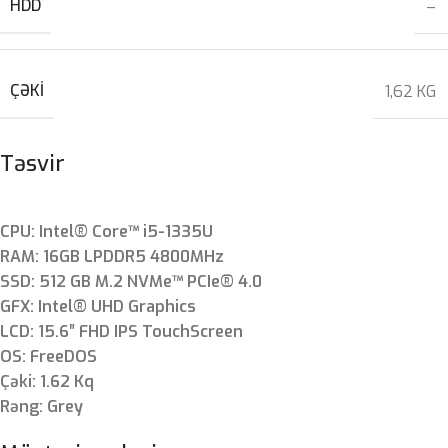
HDD
–
ÇƏKI
1,62 KG
Təsvir
CPU: Intel® Core™ i5-1335U
RAM: 16GB LPDDR5 4800MHz
SSD: 512 GB M.2 NVMe™ PCIe® 4.0
GFX: Intel® UHD Graphics
LCD: 15.6″ FHD IPS TouchScreen
OS: FreeDOS
Çəki: 1.62 Kq
Rəng: Grey