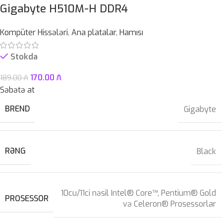
Gigabyte H510M-H DDR4
Kompüter Hissələri
,
Ana platalar
,
Hamısı
Stokda
170.00
₼
189.00
₼
Səbətə at
BREND
Gigabyte
RƏNG
Black
10cu/11ci nəsil Intel® Core™, Pentium® Gold
PROSESSOR
və Celeron® Prosessorlar