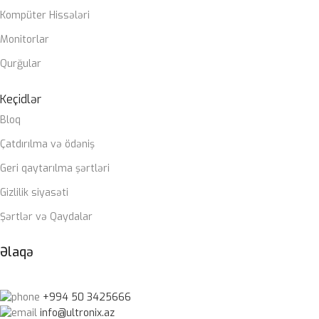
Kompüter Hissələri
Monitorlar
Qurğular
Keçidlər
Bloq
Çatdırılma və ödəniş
Geri qaytarılma şərtləri
Gizlilik siyasəti
Şərtlər və Qaydalar
Əlaqə
+994 50 3425666
info@ultronix.az