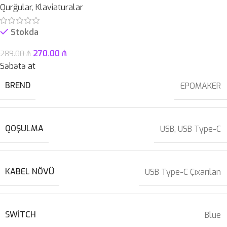
Qurğular
,
Klaviaturalar
Stokda
270.00
₼
289.00
₼
Səbətə at
BREND
EPOMAKER
QOŞULMA
USB
,
USB Type-C
KABEL NÖVÜ
USB Type-C Çıxarılan
SWITCH
Blue