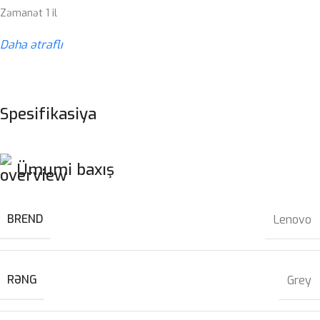
Zəmanət 1 il
Daha ətraflı
Spesifikasiya
Ümumi baxış
BREND
Lenovo
RƏNG
Grey