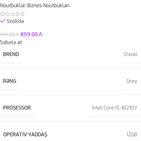
Noutbuklar
,
Biznes Noutbukları
Stokda
859.00
₼
999.00
₼
Səbətə at
BREND
Chuwi
RƏNG
Grey
PROSESSOR
Intel Core i5-10210Y
OPERATIV YADDAŞ
12GB