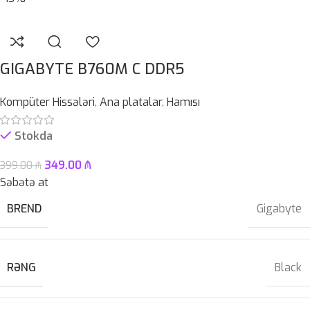
GIGABYTE B760M C DDR5
Kompüter Hissələri
,
Ana platalar
,
Hamısı
Stokda
349.00
₼
399.00
₼
Səbətə at
BREND
Gigabyte
RƏNG
Black