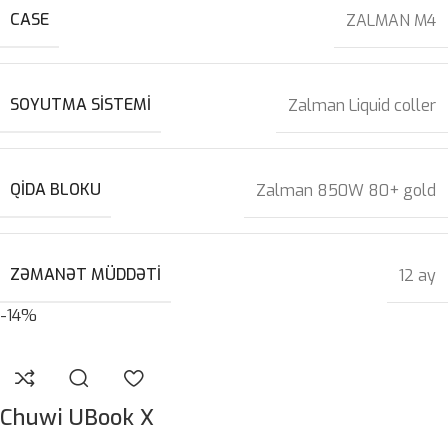
CASE
ZALMAN M4
SOYUTMA SISTEMI
Zalman Liquid coller
QIDA BLOKU
Zalman 850W 80+ gold
ZƏMANƏT MÜDDƏTI
12 ay
-14%
Chuwi UBook X