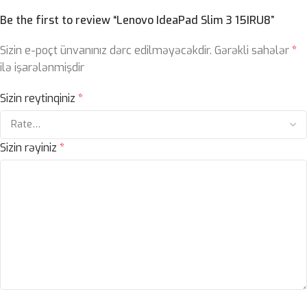
Be the first to review “Lenovo IdeaPad Slim 3 15IRU8”
Sizin e-poçt ünvanınız dərc edilməyəcəkdir.
Gərəkli sahələr
*
ilə işarələnmişdir
Sizin reytinqiniz
*
Sizin rəyiniz
*