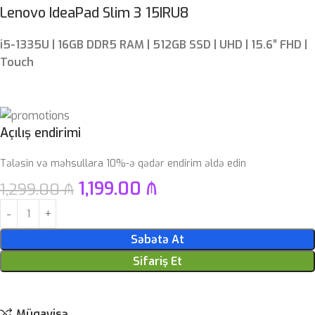
Lenovo IdeaPad Slim 3 15IRU8
i5-1335U | 16GB DDR5 RAM | 512GB SSD | UHD | 15.6″ FHD |
Touch
Açılış endirimi
Tələsin və məhsullara 10%-ə qədər endirim əldə edin
1,199.00
₼
1,299.00
₼
Səbətə At
Sifariş Et
Müqayisə