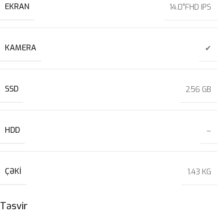
EKRAN
14.0″FHD IPS
KAMERA
✔
SSD
256 GB
HDD
–
ÇƏKI
1.43 KG
Təsvir