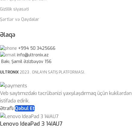
Gizlilik siyasəti
Şərtlər və Qaydalar
Əlaqə
+994 50 3425666
info@ultronix.az
Bakı, Şamil Əzizbəyov 156
ULTRONIX
2023 . ONLAYN SATIŞ PLATFORMASI.
Veb saytımızdakı təcrübənizi yaxşılaşdırmaq üçün kukilərdən
istifadə edirik.
Ətraflı
Qəbul Et
Lenovo IdeaPad 3 14IAU7