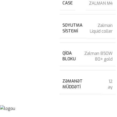
CASE
ZALMAN M4
SOYUTMA
Zalman
SISTEMI
Liquid coller
QIDA
Zalman 850W
BLOKU
80+ gold
ZƏMANƏT
12
MÜDDƏTI
ay