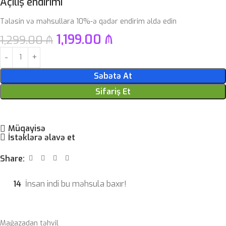
Açılış endirimi
Tələsin və məhsullara 10%-ə qədər endirim əldə edin
1,199.00
₼
1,299.00
₼
Səbətə At
Sifariş Et
Müqayisə
İstəklərə əlavə et
Share:
14
İnsan indi bu məhsula baxır!
Mağazadan təhvil