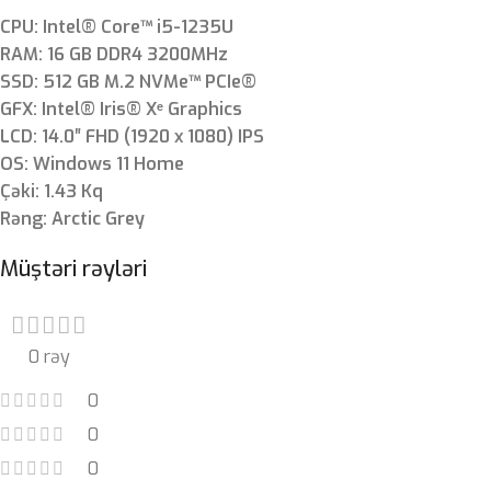
CPU: Intel® Core™ i5-1235U
RAM: 16 GB DDR4 3200MHz
SSD: 512 GB M.2 NVMe™ PCIe®
GFX: Intel® Iris® Xᵉ Graphics
LCD: 14.0″ FHD (1920 x 1080) IPS
OS: Windows 11 Home
Çəki: 1.43 Kq
Rəng: Arctic Grey
Müştəri rəyləri
0 rəy
0
0
0