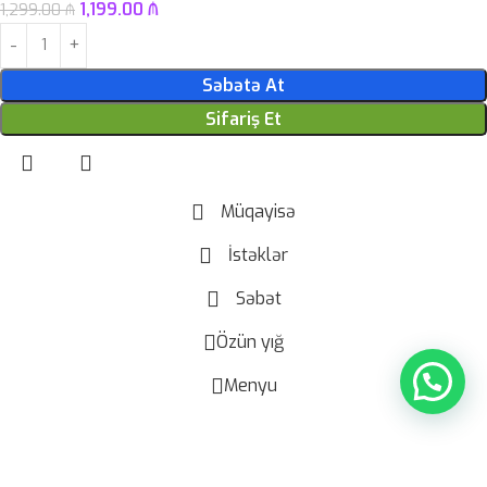
1,199.00
₼
1,299.00
₼
Səbətə At
Sifariş Et
Müqayisə
İstəklər
Səbət
Özün yığ
Menyu