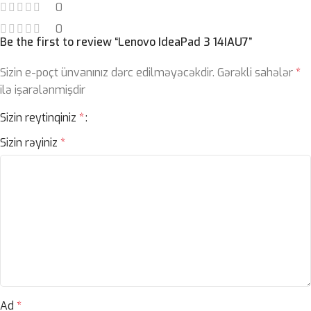
0
0
Be the first to review “Lenovo IdeaPad 3 14IAU7”
Sizin e-poçt ünvanınız dərc edilməyəcəkdir.
Gərəkli sahələr
*
ilə işarələnmişdir
Sizin reytinqiniz
*
Sizin rəyiniz
*
Ad
*