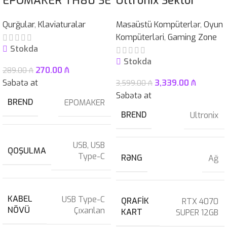
EPOMAKER TH80 SE
Ultronix Sektor
Qurğular
,
Klaviaturalar
Masaüstü Kompüterlər
,
Oyun
Kompüterləri
,
Gaming Zone
Stokda
Stokda
270.00
₼
289.00
₼
Səbətə at
3,339.00
₼
3,599.00
₼
Səbətə at
BREND
EPOMAKER
BREND
Ultronix
USB
,
USB
QOŞULMA
Type-C
RƏNG
Ağ
KABEL
USB Type-C
QRAFIK
RTX 4070
NÖVÜ
Çıxarılan
KART
SUPER 12GB