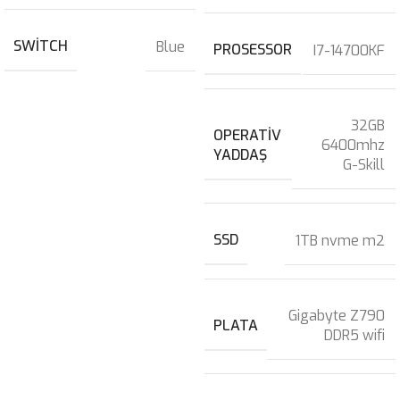
SWITCH
Blue
PROSESSOR
I7-14700KF
32GB
OPERATIV
6400mhz
YADDAŞ
G-Skill
SSD
1TB nvme m2
Gigabyte Z790
PLATA
DDR5 wifi