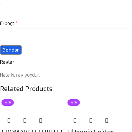
E-poçt
*
Rəylər
Hələ ki, rəy yoxdur.
Related Products
-7%
-7%