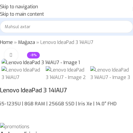
Skip to navigation
Skip to main content
Home
»
Mağaza
»
Lenovo IdeaPad 3 14IAU7
Böyütmək üçün klikləyin
-8%
Lenovo IdeaPad 3 14IAU7
i5-1235U | 8GB RAM | 256GB SSD | Iris Xe | 14.0″ FHD