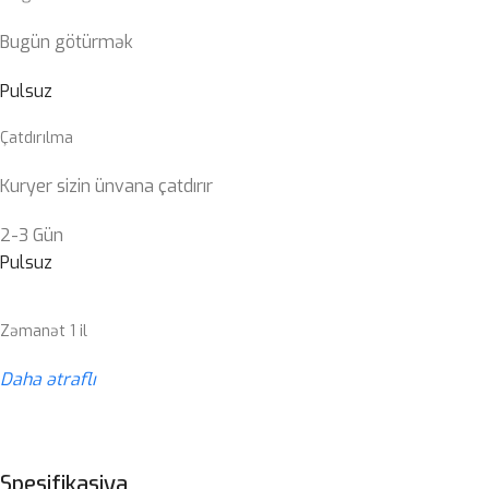
Bugün götürmək
Pulsuz
Çatdırılma
Kuryer sizin ünvana çatdırır
2-3 Gün
Pulsuz
Zəmanət 1 il
Daha ətraflı
Spesifikasiya