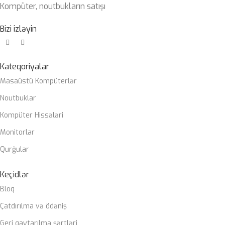
Kompüter, noutbukların satışı
Bizi izləyin
Kateqoriyalar
Masaüstü Kompüterlər
Noutbuklar
Kompüter Hissələri
Monitorlar
Qurğular
Keçidlər
Bloq
Çatdırılma və ödəniş
Geri qaytarılma şərtləri