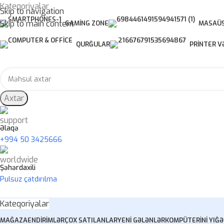
Kateqoriyalar
Skip to navigation
Skip to main content
GAMING ZONE
MASAÜS
QURĞULAR
PRINTER V
Axtar
Əlaqə
+994 50 3425666
Şəhərdaxili
Pulsuz çatdırılma
Kateqoriyalar
MAĞAZA
ENDIRIMLƏR
ÇOX SATILANLAR
YENI GƏLƏNLƏR
KOMPÜTERINI YIĞ
Ə