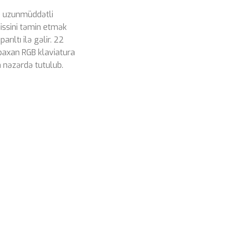
i) uzunmüddətli
issini təmin etmək
rıltı ilə gəlir. 22
 baxan RGB klaviatura
n nəzərdə tutulub.