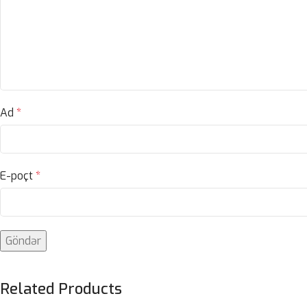
Ad
*
E-poçt
*
Related Products