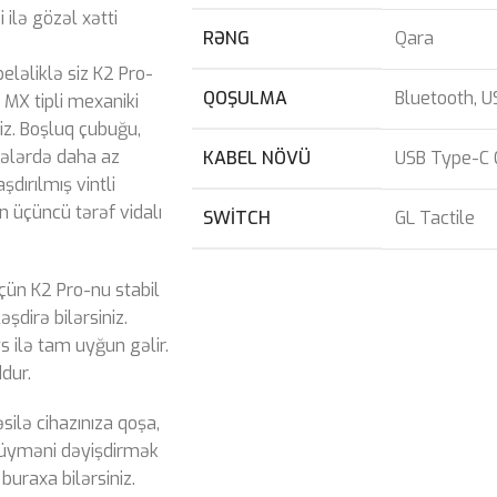
ilə gözəl xətti
RƏNG
Qara
beləliklə siz K2 Pro-
QOŞULMA
Bluetooth
,
U
 MX tipli mexaniki
iz. Boşluq çubuğu,
ələrdə daha az
KABEL NÖVÜ
USB Type-C Ç
ırılmış vintli
n üçüncü tərəf vidalı
SWITCH
GL Tactile
çün K2 Pro-nu stabil
şdirə bilərsiniz.
 ilə tam uyğun gəlir.
dur.
silə cihazınıza qoşa,
 düyməni dəyişdirmək
buraxa bilərsiniz.