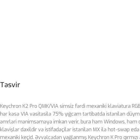
Təsvir
Keychron K2 Pro QMK/VIA simsiz fərdi mexaniki klaviatura RGB 
hər kəsə VIA vasitəsilə 75% yığcam tərtibatda istənilən düym
əmrləri mənimsəməyə imkan verir, bura həm Windows, həm
klavişlər daxildir və istifadəçilər istənilən MX ilə hot-swap ed
mexaniki keçid. Əvvəlcədən yağlanmış Keychron K Pro qırmızı