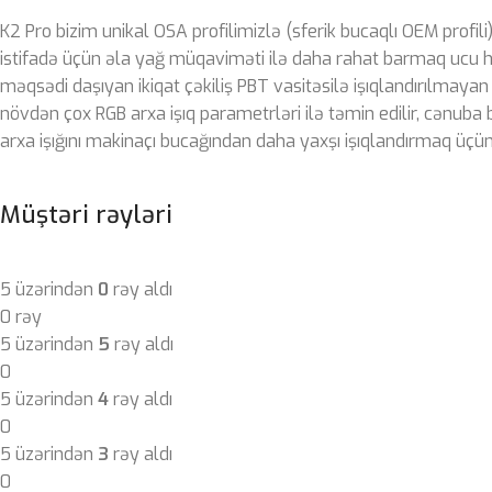
K2 Pro bizim unikal OSA profilimizlə (sferik bucaqlı OEM profil
istifadə üçün əla yağ müqaviməti ilə daha rahat barmaq ucu h
məqsədi daşıyan ikiqat çəkiliş PBT vasitəsilə işıqlandırılmayan pa
növdən çox RGB arxa işıq parametrləri ilə təmin edilir, cənuba
arxa işığını makinaçı bucağından daha yaxşı işıqlandırmaq üçü
Müştəri rəyləri
5 üzərindən
0
rəy aldı
0 rəy
5 üzərindən
5
rəy aldı
0
5 üzərindən
4
rəy aldı
0
5 üzərindən
3
rəy aldı
0