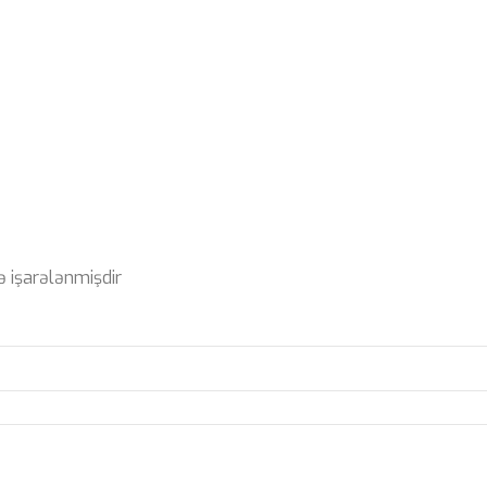
ə işarələnmişdir