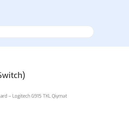
Switch)
ard – Logitech G915 TKL Qiymət