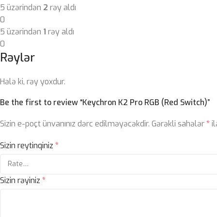
5 üzərindən
2
rəy aldı
0
5 üzərindən
1
rəy aldı
0
Rəylər
Hələ ki, rəy yoxdur.
Be the first to review “Keychron K2 Pro RGB (Red Switch)”
Sizin e-poçt ünvanınız dərc edilməyəcəkdir.
Gərəkli sahələr
*
il
Sizin reytinqiniz
*
Sizin rəyiniz
*