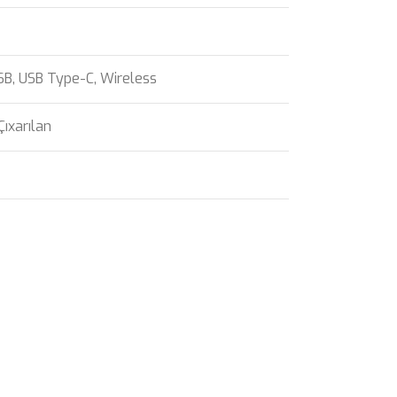
SB
,
USB Type-C
,
Wireless
ıxarılan