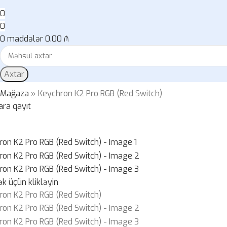
0
0
0
maddələr
0.00
₼
Axtar
»
Mağaza
»
Keychron K2 Pro RGB (Red Switch)
ara qayıt
k üçün klikləyin