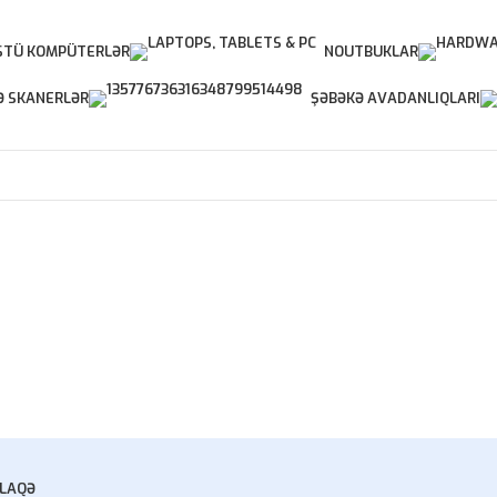
TÜ KOMPÜTERLƏR
NOUTBUKLAR
Ə SKANERLƏR
ŞƏBƏKƏ AVADANLIQLARI
LAQƏ