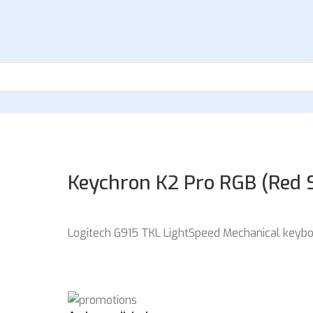
Keychron K2 Pro RGB (Red 
Logitech G915 TKL LightSpeed Mechanical keybo