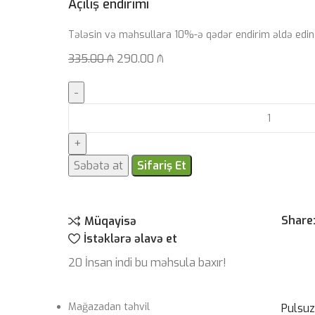
Açılış endirimi
Tələsin və məhsullara 10%-ə qədər endirim əldə edin
335.00
₼
290.00
₼
Səbətə at
Sifariş Et
Share
Müqayisə
İstəklərə əlavə et
20
İnsan indi bu məhsula baxır!
Mağazadan təhvil
Pulsu