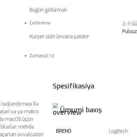
Bugün götürmək
Çatdırılma
2-3 G
Pulsu
Kuryer sizin ünvana çatdırır
Zəmanət 1 il
Spesifikasiya
işıqlandırması ilə
Ümumi baxış
ələri və ya makro
 də macOS üçün
ə bilərlər. mehdə
BREND
Logitech
 açarları əvvəlcədən