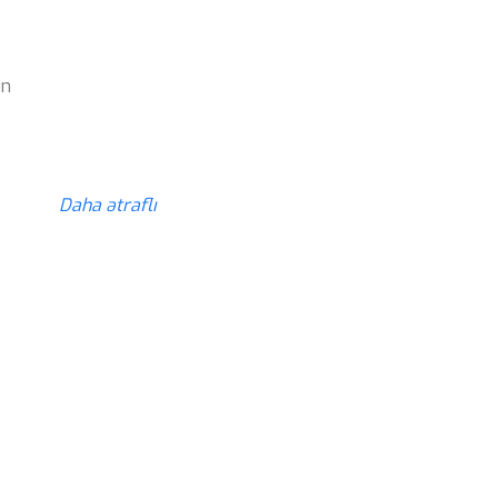
ün
z
Daha ətraflı