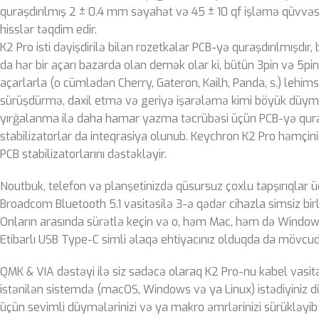
quraşdırılmış 2 ± 0.4 mm səyahət və 45 ± 10 qf işləmə qüvvəsi 
hisslər təqdim edir.
K2 Pro isti dəyişdirilə bilən rozetkalar PCB-yə quraşdırılmışdır, 
da hər bir açarı bazarda olan demək olar ki, bütün 3pin və 5pin
açarlarla (o cümlədən Cherry, Gateron, Kailh, Panda, s.) lehims
sürüşdürmə, daxil etmə və geriyə işarələmə kimi böyük düym
yırğalanma ilə daha hamar yazma təcrübəsi üçün PCB-yə quraşd
stabilizatorlar da inteqrasiya olunub. Keychron K2 Pro həmçini
PCB stabilizatorlarını dəstəkləyir.
Noutbuk, telefon və planşetinizdə qüsursuz çoxlu tapşırıqlar ü
Broadcom Bluetooth 5.1 vasitəsilə 3-ə qədər cihazla simsiz birlə
Onların arasında sürətlə keçin və o, həm Mac, həm də Windows
Etibarlı USB Type-C simli əlaqə ehtiyacınız olduqda da mövcud
QMK & VIA dəstəyi ilə siz sadəcə olaraq K2 Pro-nu kabel vasitə
istənilən sistemdə (macOS, Windows və ya Linux) istədiyiniz
üçün sevimli düymələrinizi və ya makro əmrlərinizi sürükləyib 