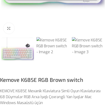
Böyütmək üçün klikləyin
Kemove K68SE RGB Brown switch
KEMOVE K68SE Mexanik Klaviatura Simli Oyun Klaviaturası
68 Düymələr RGB Arxa İşıqlı Çoxrəngli Yan İşıqlar Mac
Windows Masaüstü üçün