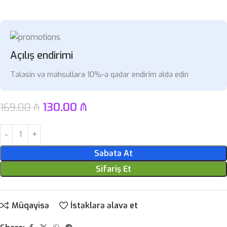
Açılış endirimi
Tələsin və məhsullara 10%-ə qədər endirim əldə edin
130.00
₼
169.00
₼
Səbətə At
Sifariş Et
Müqayisə
İstəklərə əlavə et