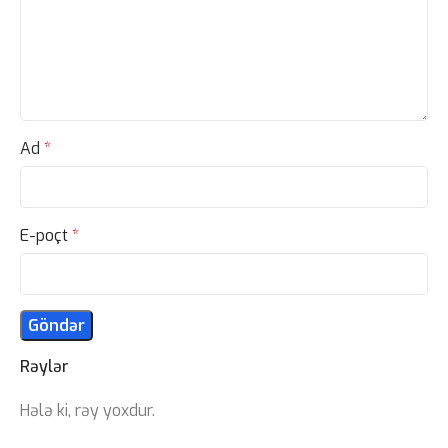
Ad
*
E-poçt
*
Rəylər
Hələ ki, rəy yoxdur.