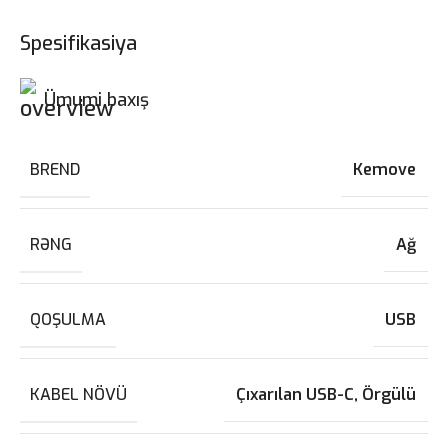
Spesifikasiya
Ümumi baxış
BREND
Kemove
RƏNG
Ağ
QOŞULMA
USB
KABEL NÖVÜ
Çıxarılan USB-C, Örgülü