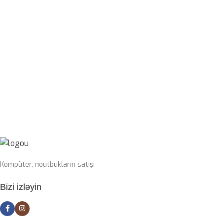
QRAFIK KART
KABEL NÖVÜ
RTX 4070 SUPER 12GB
USB Type-C Çıxarılan
PROSESSOR
I7-14700KF
SWITCH
Blue
OPERATIV YADDAŞ
32GB 6400mhz G-Skill
SSD
1TB nvme m2
Kompüter, noutbukların satışı
PLATA
Bizi izləyin
Gigabyte Z790 DDR5 wifi