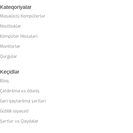
CASE
ZALMAN M4
Kateqoriyalar
Masaüstü Kompüterlər
SOYUTMA SISTEMI
Noutbuklar
Kompüter Hissələri
Zalman Liquid coller
Monitorlar
QIDA BLOKU
Qurğular
Keçidlər
Zalman 850W 80+ gold
Bloq
ZƏMANƏT MÜDDƏTI
Çatdırılma və ödəniş
Geri qaytarılma şərtləri
12 ay
Gizlilik siyasəti
Şərtlər və Qaydalar