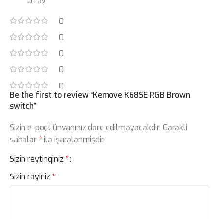
0 rəy
0
0
0
0
0
Be the first to review “Kemove K68SE RGB Brown
switch”
Sizin e-poçt ünvanınız dərc edilməyəcəkdir.
Gərəkli
sahələr
*
ilə işarələnmişdir
Sizin reytinqiniz
*
Sizin rəyiniz
*