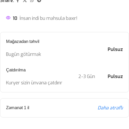
Share:
10
İnsan indi bu məhsula baxır!
Mağazadan təhvil
Pulsuz
Bugün götürmək
Çatdırılma
2-3 Gün
Pulsuz
Kuryer sizin ünvana çatdırır
Daha ətraflı
Zəmanət 1 il