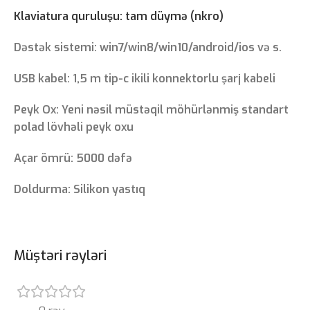
Klaviatura quruluşu: tam düymə (nkro)
Dəstək sistemi: win7/win8/win10/android/ios və s.
USB kabel: 1,5 m tip-c ikili konnektorlu şarj kabeli
Peyk Ox: Yeni nəsil müstəqil möhürlənmiş standart
polad lövhəli peyk oxu
Açar ömrü: 5000 dəfə
Doldurma: Silikon yastıq
Müştəri rəyləri