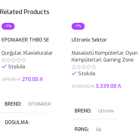
Related Products
-7%
-7%
EPOMAKER TH80 SE
Ultronix Sektor
Qurğular
,
Klaviaturalar
Masaüstü Kompüterlər
,
Oyun
Kompüterləri
,
Gaming Zone
Stokda
Stokda
270.00
₼
289.00
₼
3,339.00
₼
3,599.00
₼
Səbətə At
Səbətə At
BREND
EPOMAKER
BREND
Ultronix
QOŞULMA
RƏNG
Ağ
USB
,
USB Type-C