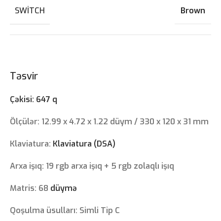
SWITCH
Brown
Təsvir
Çəkisi: 647 q
Ölçülər: 12.99 x 4.72 x 1.22 düym / 330 x 120 x 31 mm
Klaviatura:
Klaviatura (DSA)
Arxa işıq: 19 rgb arxa işıq + 5 rgb zolaqlı işıq
Matris: 68
düymə
Qoşulma üsulları: Simli Tip C