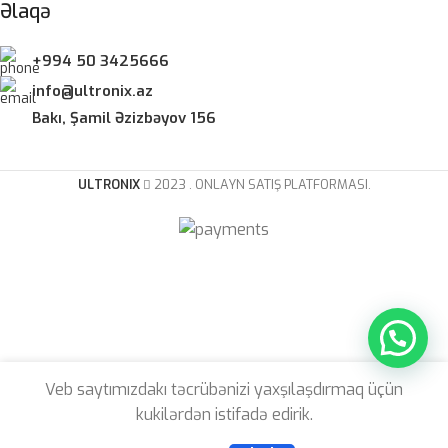
Əlaqə
+994 50 3425666
info@ultronix.az
Bakı, Şamil Əzizbəyov 156
ULTRONIX
2023 . ONLAYN SATIŞ PLATFORMASI.
Veb saytımızdakı təcrübənizi yaxşılaşdırmaq üçün
Kemove K68SE
169.00
₼
kukilərdən istifadə edirik.
RGB Brown
Səbətə At
130.00
₼
switch
Müqayisə
İstəklər
Səbət
Özün yığ
Menyu