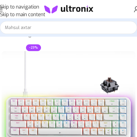
Skip to navigation
Skip to main content
Home
»
Mağaza
»
Kemove K68SE RGB Brown switch
-23%