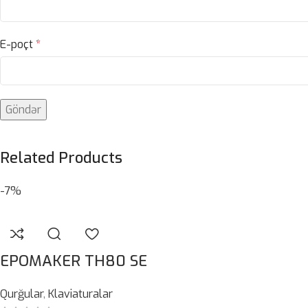
E-poçt
*
Related Products
-7%
EPOMAKER TH80 SE
Qurğular
,
Klaviaturalar