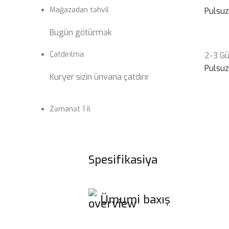
Mağazadan təhvil
Pulsu
Bugün götürmək
Çatdırılma
2-3 G
Pulsu
Kuryer sizin ünvana çatdırır
Zəmanət 1 il
Spesifikasiya
Ümumi baxış