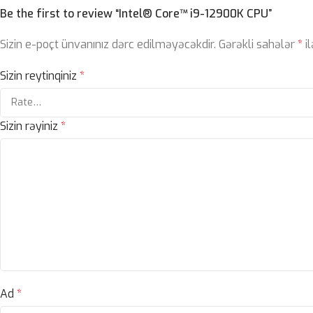
Be the first to review “Intel® Core™ i9-12900K CPU”
Sizin e-poçt ünvanınız dərc edilməyəcəkdir.
Gərəkli sahələr
*
il
Sizin reytinqiniz
*
Sizin rəyiniz
*
Ad
*