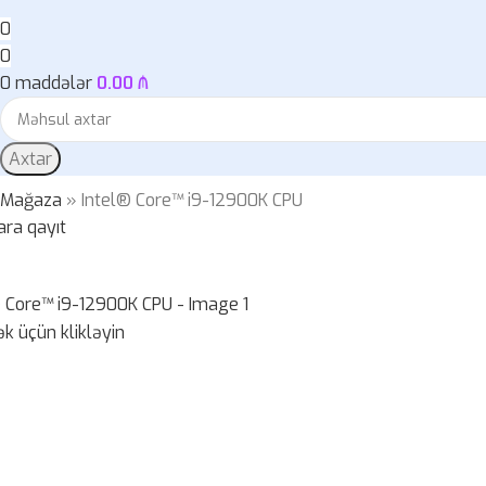
0
0
0
maddələr
0.00
₼
Axtar
»
Mağaza
»
Intel® Core™ i9-12900K CPU
ara qayıt
k üçün klikləyin