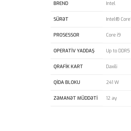
BREND
Intel
SÜRƏT
Intel® Core
PROSESSOR
Core i9
OPERATIV YADDAŞ
Up to DDR5
QRAFIK KART
Daxili
QIDA BLOKU
241 W
ZƏMANƏT MÜDDƏTI
12 ay