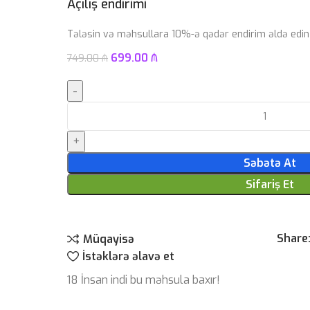
Açılış endirimi
Tələsin və məhsullara 10%-ə qədər endirim əldə edin
699.00
₼
749.00
₼
Səbətə At
Sifariş Et
Share
Müqayisə
İstəklərə əlavə et
18
İnsan indi bu məhsula baxır!