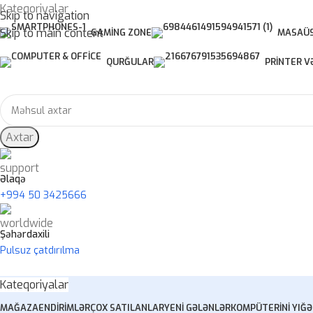
Kateqoriyalar
Skip to navigation
Skip to main content
GAMING ZONE
MASAÜS
QURĞULAR
PRINTER V
Axtar
Əlaqə
+994 50 3425666
Şəhərdaxili
Pulsuz çatdırılma
Kateqoriyalar
MAĞAZA
ENDIRIMLƏR
ÇOX SATILANLAR
YENI GƏLƏNLƏR
KOMPÜTERINI YIĞ
Ə