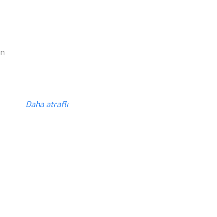
z
ün
z
Daha ətraflı