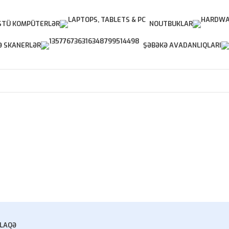
TÜ KOMPÜTERLƏR
NOUTBUKLAR
Ə SKANERLƏR
ŞƏBƏKƏ AVADANLIQLARI
LAQƏ