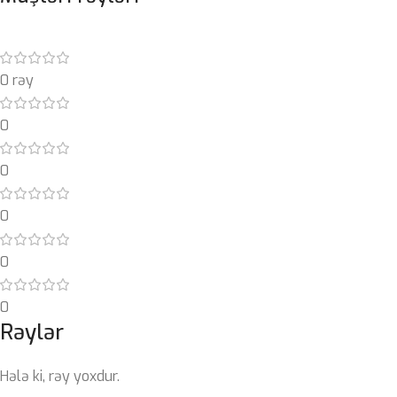
0 rəy
0
0
0
0
0
Rəylər
Hələ ki, rəy yoxdur.