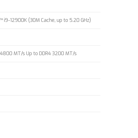
™ i9-12900K (30M Cache, up to 5.20 GHz)
 4800 MT/s Up to DDR4 3200 MT/s