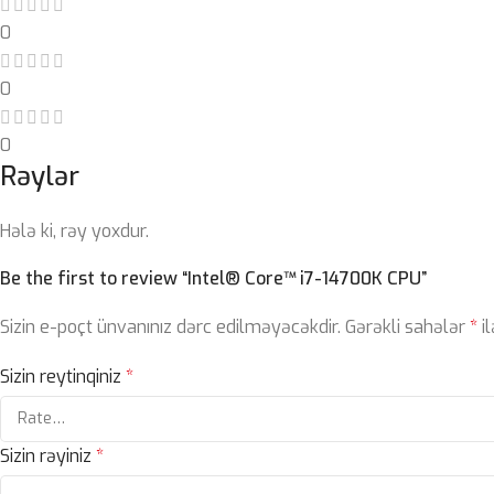
0
0
0
Rəylər
Hələ ki, rəy yoxdur.
Be the first to review “Intel® Core™ i7-14700K CPU”
Sizin e-poçt ünvanınız dərc edilməyəcəkdir.
Gərəkli sahələr
*
il
Sizin reytinqiniz
*
Sizin rəyiniz
*