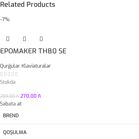
Related Products
-7%
EPOMAKER TH80 SE
Qurğular
,
Klaviaturalar
Stokda
270.00
₼
289.00
₼
Səbətə at
BREND
QOŞULMA