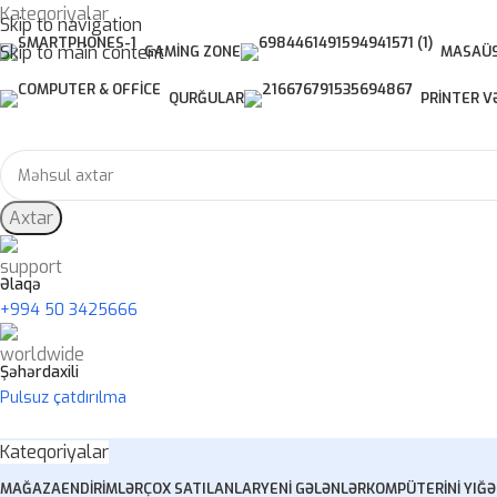
Kateqoriyalar
Skip to navigation
Skip to main content
GAMING ZONE
MASAÜS
QURĞULAR
PRINTER V
Axtar
Əlaqə
+994 50 3425666
Şəhərdaxili
Pulsuz çatdırılma
Kateqoriyalar
MAĞAZA
ENDIRIMLƏR
ÇOX SATILANLAR
YENI GƏLƏNLƏR
KOMPÜTERINI YIĞ
Ə