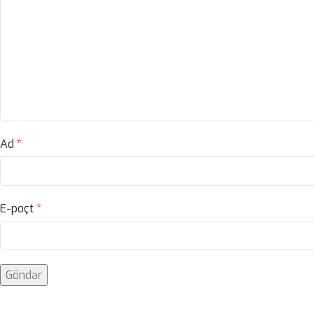
Ad
*
E-poçt
*