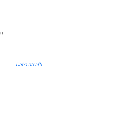
z
ün
z
Daha ətraflı