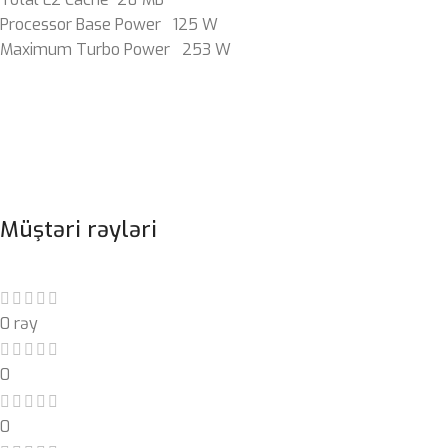
Processor Base Power 125 W
Maximum Turbo Power 253 W
Müştəri rəyləri
0 rəy
0
0