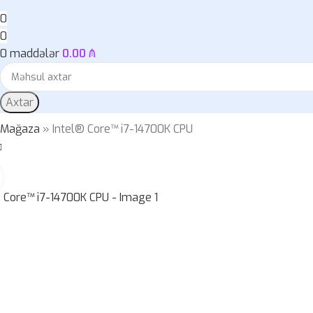
0
0
0
maddələr
0.00
₼
Axtar
»
Mağaza
»
Intel® Core™ i7-14700K CPU
Böyütmək üçün klikləyin