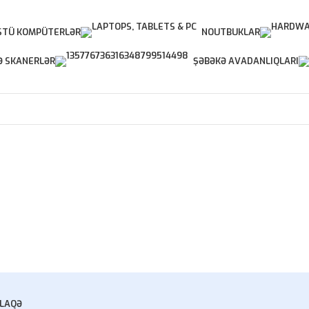
TÜ KOMPÜTERLƏR
NOUTBUKLAR
Ə SKANERLƏR
ŞƏBƏKƏ AVADANLIQLARI
LAQƏ