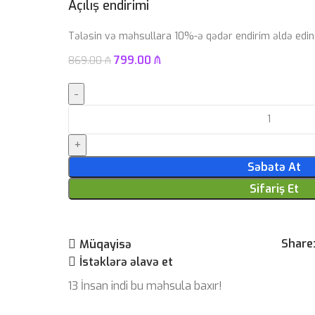
Açılış endirimi
Tələsin və məhsullara 10%-ə qədər endirim əldə edin
799.00
₼
869.00
₼
Səbətə At
Sifariş Et
Share
Müqayisə
İstəklərə əlavə et
13
İnsan indi bu məhsula baxır!