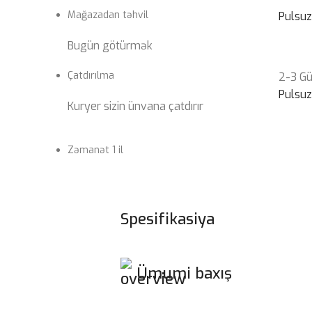
Mağazadan təhvil
Pulsu
Bugün götürmək
Çatdırılma
2-3 G
Pulsu
Kuryer sizin ünvana çatdırır
Zəmanət 1 il
Spesifikasiya
Ümumi baxış