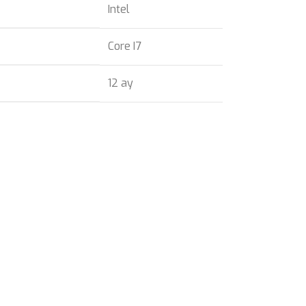
Intel
Core I7
12 ay