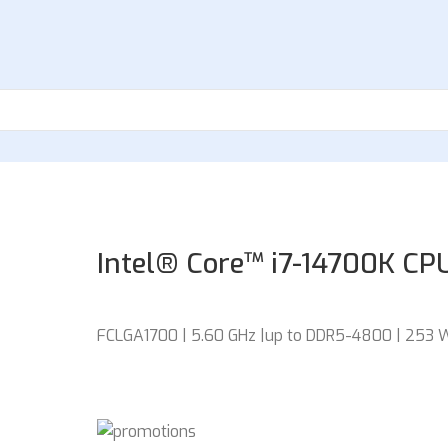
Intel® Core™ i7-14700K CP
FCLGA1700 | 5.60 GHz |up to DDR5-4800 | 253 