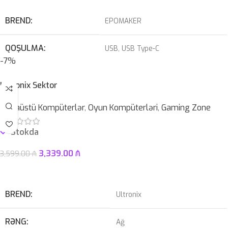
BREND
EPOMAKER
QOŞULMA
USB
,
USB Type-C
-7%
KABEL NÖVÜ
USB Type-C Çıxarılan
Ultronix Sektor
SWITCH
Blue
Masaüstü Kompüterlər
,
Oyun Kompüterləri
,
Gaming Zone
Stokda
3,339.00
₼
3,599.00
₼
Səbətə At
BREND
Ultronix
RƏNG
Ağ