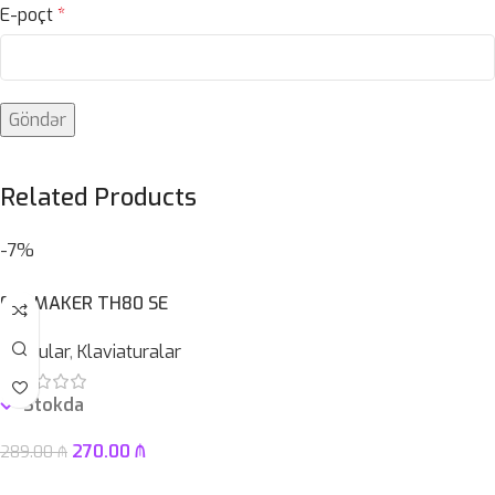
E-poçt
*
Related Products
-7%
EPOMAKER TH80 SE
Qurğular
,
Klaviaturalar
Stokda
270.00
₼
289.00
₼
Səbətə At