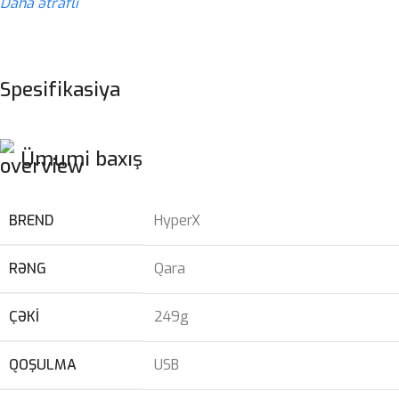
Daha ətraflı
Spesifikasiya
Ümumi baxış
BREND
HyperX
RƏNG
Qara
ÇƏKI
249g
QOŞULMA
USB