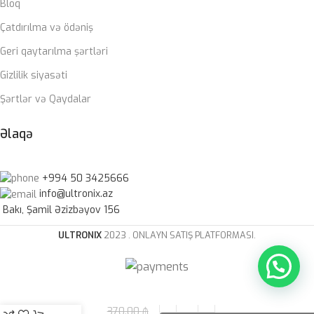
Bloq
Çatdırılma və ödəniş
Geri qaytarılma şərtləri
Gizlilik siyasəti
Şərtlər və Qaydalar
Əlaqə
+994 50 3425666
info@ultronix.az
Bakı, Şamil Əzizbəyov 156
ULTRONIX
2023 . ONLAYN SATIŞ PLATFORMASI.
HyperX
370.00
₼