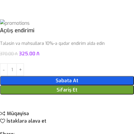
Açılış endirimi
Tələsin və məhsullara 10%-ə qədər endirim əldə edin
325.00
₼
370.00
₼
Səbətə At
Sifariş Et
Müqayisə
İstəklərə əlavə et