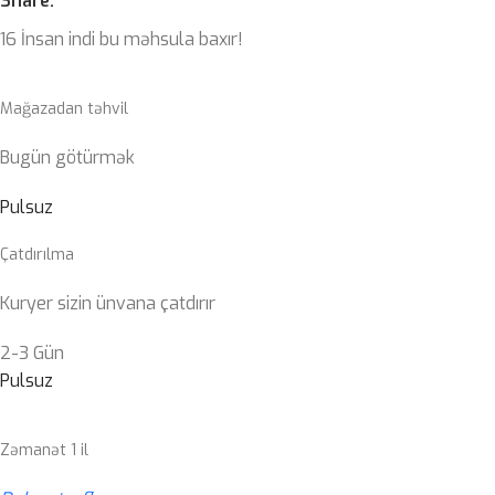
Share:
16
İnsan indi bu məhsula baxır!
Mağazadan təhvil
Bugün götürmək
Pulsuz
Çatdırılma
Kuryer sizin ünvana çatdırır
2-3 Gün
Pulsuz
Zəmanət 1 il