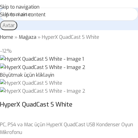
Skip to navigation
Skip to main content
Axtar
Home
»
Mağaza
»
HyperX QuadCast S White
-12%
Böyütmək üçün klikləyin
HyperX QuadCast S White
PC, PS4 və Mac üçün HyperX QuadCast USB Kondenser Oyun
Mikrofonu