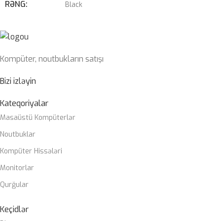
RƏNG
Black
ÇƏKI
1,78 KG
10cu/11ci nəsil Intel® Core™, Pentium® Gold və
PROSESSOR
Celeron® Prosessorlar
Kompüter, noutbukların satışı
OPERATIV
2 x DIMM, Max. 64GB, DDR4 3200 MHz
YADDAŞ
Bizi izləyin
ZƏMANƏT
Kateqoriyalar
12 ay
MÜDDƏTI
Masaüstü Kompüterlər
Noutbuklar
Kompüter Hissələri
Monitorlar
Qurğular
Keçidlər