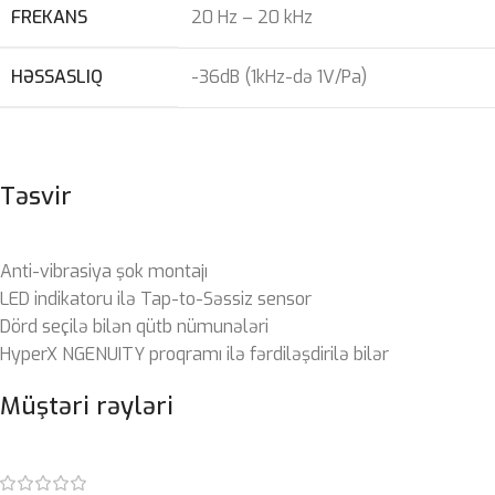
FREKANS
20 Hz – 20 kHz
HƏSSASLIQ
-36dB (1kHz-də 1V/Pa)
Təsvir
Anti-vibrasiya şok montajı
LED indikatoru ilə Tap-to-Səssiz sensor
Dörd seçilə bilən qütb nümunələri
HyperX NGENUITY proqramı ilə fərdiləşdirilə bilər
Müştəri rəyləri