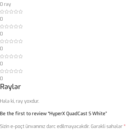
0 rəy
0
0
0
0
0
Rəylər
Hələ ki, rəy yoxdur.
Be the first to review “HyperX QuadCast S White”
Sizin e-poçt ünvanınız dərc edilməyəcəkdir.
Gərəkli sahələr
*