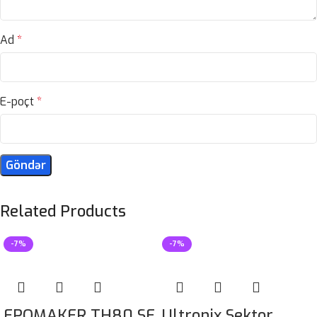
Ad
*
E-poçt
*
Related Products
-7%
-7%
EPOMAKER TH80 SE
Ultronix Sektor