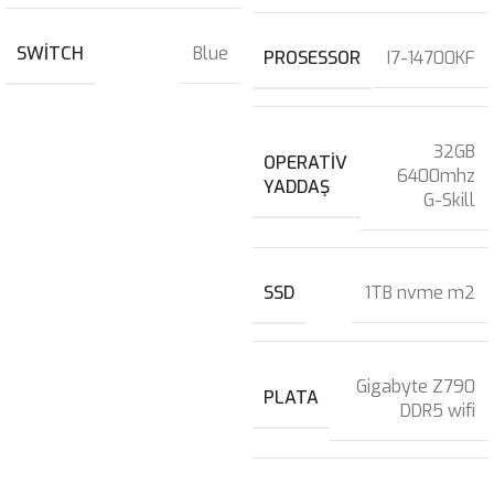
SWITCH
Blue
PROSESSOR
I7-14700KF
32GB
OPERATIV
6400mhz
YADDAŞ
G-Skill
SSD
1TB nvme m2
Gigabyte Z790
PLATA
DDR5 wifi