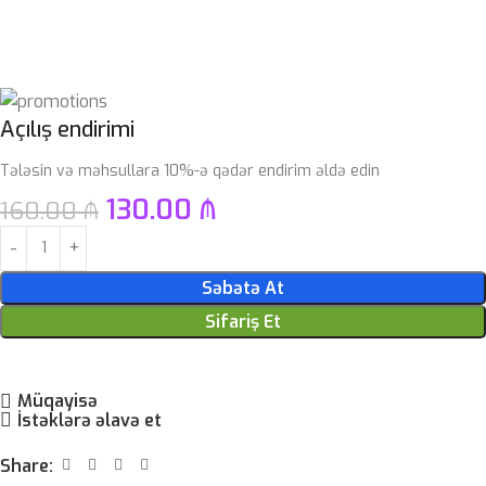
Açılış endirimi
Tələsin və məhsullara 10%-ə qədər endirim əldə edin
130.00
₼
160.00
₼
Səbətə At
Sifariş Et
Müqayisə
İstəklərə əlavə et
Share: