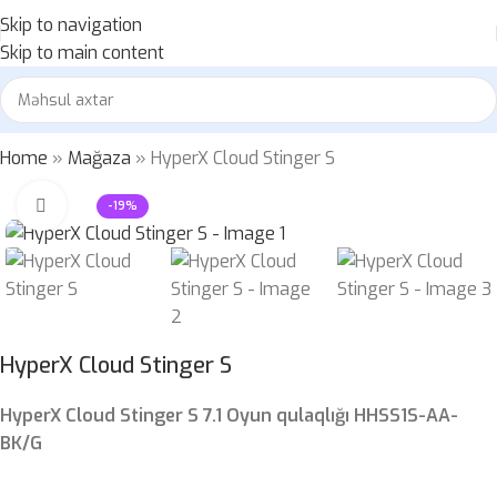
Skip to navigation
Skip to main content
Home
»
Mağaza
»
HyperX Cloud Stinger S
Böyütmək üçün klikləyin
-19%
HyperX Cloud Stinger S
HyperX Cloud Stinger S 7.1 Oyun qulaqlığı HHSS1S-AA-
BK/G