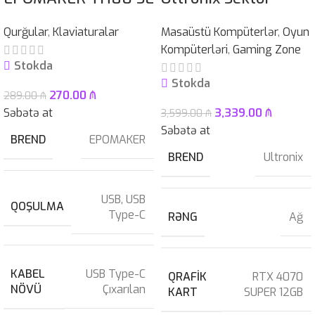
Qurğular
,
Klaviaturalar
Masaüstü Kompüterlər
,
Oyun
Kompüterləri
,
Gaming Zone
Stokda
Stokda
270.00
₼
289.00
₼
Səbətə at
3,339.00
₼
3,599.00
₼
Səbətə at
BREND
EPOMAKER
BREND
Ultronix
USB
,
USB
QOŞULMA
Type-C
RƏNG
Ağ
KABEL
USB Type-C
QRAFIK
RTX 4070
NÖVÜ
Çıxarılan
KART
SUPER 12GB