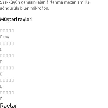
Səs-küyün qarşısını alan fırlanma mexanizmi ilə
söndürülə bilən mikrofon.
Müştəri rəyləri
0 rəy
0
0
0
0
0
Rəylər