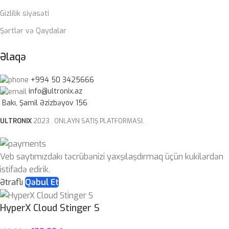
Gizlilik siyasəti
Şərtlər və Qaydalar
Əlaqə
+994 50 3425666
info@ultronix.az
Bakı, Şamil Əzizbəyov 156
ULTRONIX
2023 . ONLAYN SATIŞ PLATFORMASI.
Veb saytımızdakı təcrübənizi yaxşılaşdırmaq üçün kukilərdən
istifadə edirik.
Ətraflı
Qəbul Et
HyperX Cloud Stinger S