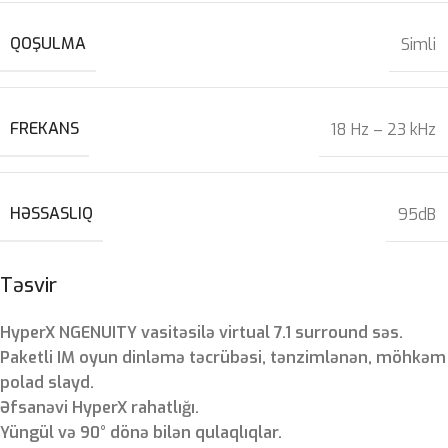
QOŞULMA
Simli
FREKANS
18 Hz – 23 kHz
HƏSSASLIQ
95dB
Təsvir
HyperX NGENUITY vasitəsilə virtual 7.1 surround səs.
Paketli IM oyun dinləmə təcrübəsi, tənzimlənən, möhkəm
polad slayd.
Əfsanəvi HyperX rahatlığı.
Yüngül və 90° dönə bilən qulaqlıqlar.