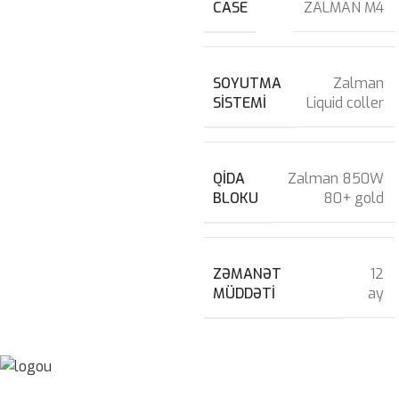
CASE
ZALMAN M4
SOYUTMA
Zalman
SISTEMI
Liquid coller
QIDA
Zalman 850W
BLOKU
80+ gold
ZƏMANƏT
12
MÜDDƏTI
ay