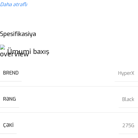
Daha ətraflı
Spesifikasiya
Ümumi baxış
BREND
HyperX
RƏNG
Black
ÇƏKI
275G