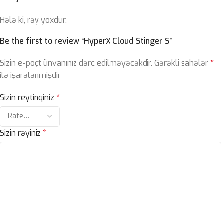
Hələ ki, rəy yoxdur.
Be the first to review “HyperX Cloud Stinger S”
Sizin e-poçt ünvanınız dərc edilməyəcəkdir.
Gərəkli sahələr
*
ilə işarələnmişdir
Sizin reytinqiniz
*
Sizin rəyiniz
*