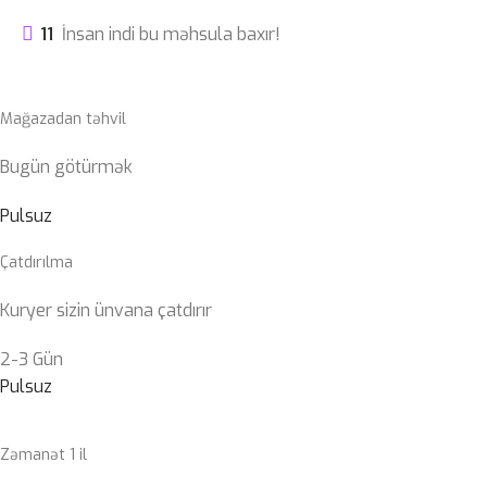
11
İnsan indi bu məhsula baxır!
Mağazadan təhvil
Bugün götürmək
Pulsuz
Çatdırılma
Kuryer sizin ünvana çatdırır
2-3 Gün
Pulsuz
Zəmanət 1 il