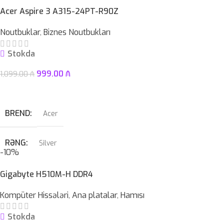
PROSESSOR
Intel® LGA 1700 soket
Acer Aspire 3 A315-24PT-R90Z
ÇƏKI
1,46KG
Noutbuklar
,
Biznes Noutbukları
OPERATIV YADDAŞ
DDR5
Stokda
ZƏMANƏT MÜDDƏTI
12 ay
999.00
₼
1,099.00
₼
Səbətə At
BREND
Acer
RƏNG
Silver
-10%
PROSESSOR
AMD Ryzen™ 5 7520U
Gigabyte H510M-H DDR4
Kompüter Hissələri
,
Ana platalar
,
Hamısı
OPERATIV YADDAŞ
8 GB
Stokda