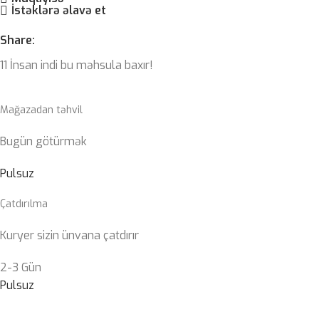
İstəklərə əlavə et
Share:
11
İnsan indi bu məhsula baxır!
Mağazadan təhvil
Bugün götürmək
Pulsuz
Çatdırılma
Kuryer sizin ünvana çatdırır
2-3 Gün
Pulsuz