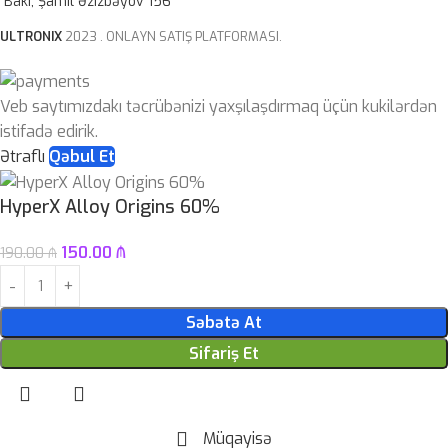
Bakı, Şamil Əzizbəyov 156
ULTRONIX
2023 . ONLAYN SATIŞ PLATFORMASI.
Veb saytımızdakı təcrübənizi yaxşılaşdırmaq üçün kukilərdən
istifadə edirik.
Ətraflı
Qəbul Et
HyperX Alloy Origins 60%
150.00
₼
190.00
₼
Səbətə At
Sifariş Et
Müqayisə