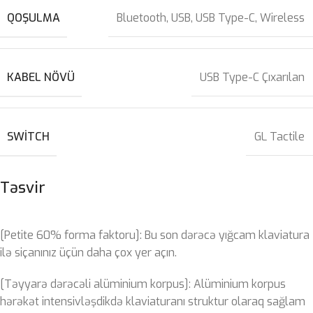
QOŞULMA
Bluetooth
,
USB
,
USB Type-C
,
Wireless
KABEL NÖVÜ
USB Type-C Çıxarılan
SWITCH
GL Tactile
Təsvir
[Petite 60% forma faktoru]: Bu son dərəcə yığcam klaviatura
ilə siçanınız üçün daha çox yer açın.
[Təyyarə dərəcəli alüminium korpus]: Alüminium korpus
hərəkət intensivləşdikdə klaviaturanı struktur olaraq sağlam