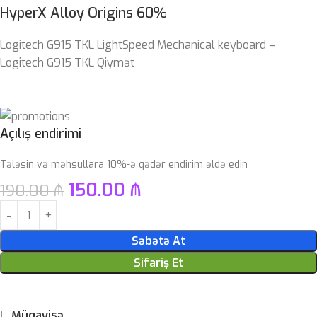
HyperX Alloy Origins 60%
Logitech G915 TKL LightSpeed Mechanical keyboard –
Logitech G915 TKL Qiymət
Açılış endirimi
Tələsin və məhsullara 10%-ə qədər endirim əldə edin
150.00
₼
190.00
₼
Səbətə At
Sifariş Et
Müqayisə