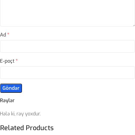
Ad
*
E-poçt
*
Rəylər
Hələ ki, rəy yoxdur.
Related Products