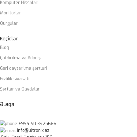
Kompüter Hissələri
Monitorlar
Qurğular
Keçidlər
Bloq
Çatdırılma və ödəniş
Geri qaytarılma şərtləri
Gizlilik siyasəti
Şərtlər və Qaydalar
Əlaqə
+994 50 3425666
info@ultronix.az