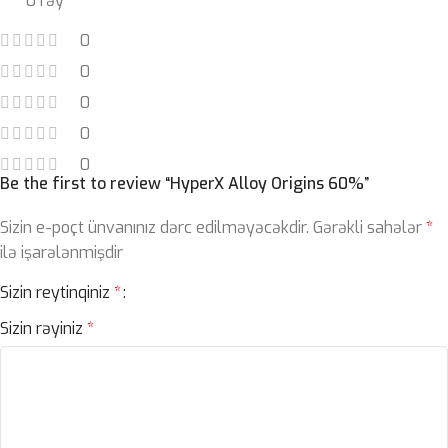
0 rəy
0
0
0
0
0
Be the first to review “HyperX Alloy Origins 60%”
Sizin e-poçt ünvanınız dərc edilməyəcəkdir.
Gərəkli sahələr
*
ilə işarələnmişdir
Sizin reytinqiniz
*
Sizin rəyiniz
*