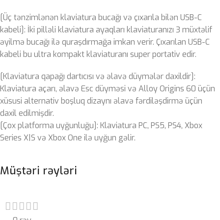
[Üç tənzimlənən klaviatura bucağı və çıxarıla bilən USB-C
kabeli]: İki pilləli klaviatura ayaqları klaviaturanızı 3 müxtəlif
əyilmə bucağı ilə quraşdırmağa imkan verir. Çıxarılan USB-C
kabeli bu ultra kompakt klaviaturanı super portativ edir.
[Klaviatura qapağı dartıcısı və əlavə düymələr daxildir]:
Klaviatura açarı, əlavə Esc düyməsi və Alloy Origins 60 üçün
xüsusi alternativ boşluq dizaynı əlavə fərdiləşdirmə üçün
daxil edilmişdir.
[Çox platforma uyğunluğu]: Klaviatura PC, PS5, PS4, Xbox
Series X|S və Xbox One ilə uyğun gəlir.
Müştəri rəyləri