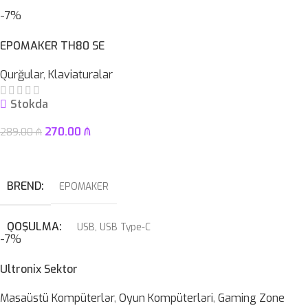
-7%
EPOMAKER TH80 SE
Qurğular
,
Klaviaturalar
Stokda
270.00
₼
289.00
₼
Səbətə At
BREND
EPOMAKER
QOŞULMA
USB
,
USB Type-C
-7%
KABEL NÖVÜ
USB Type-C Çıxarılan
Ultronix Sektor
Masaüstü Kompüterlər
,
Oyun Kompüterləri
,
Gaming Zone
SWITCH
Blue