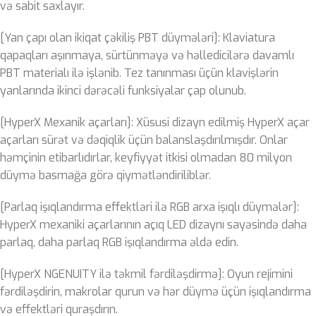
və sabit saxlayır.
[Yan çapı olan ikiqat çəkiliş PBT düymələri]: Klaviatura
qapaqları aşınmaya, sürtünməyə və həlledicilərə davamlı
PBT materialı ilə işlənib. Tez tanınması üçün klavişlərin
yanlarında ikinci dərəcəli funksiyalar çap olunub.
[HyperX Mexanik açarları]: Xüsusi dizayn edilmiş HyperX açar
açarları sürət və dəqiqlik üçün balanslaşdırılmışdır. Onlar
həmçinin etibarlıdırlar, keyfiyyət itkisi olmadan 80 milyon
düymə basmağa görə qiymətləndiriliblər.
[Parlaq işıqlandırma effektləri ilə RGB arxa işıqlı düymələr]:
HyperX mexaniki açarlarının açıq LED dizaynı sayəsində daha
parlaq, daha parlaq RGB işıqlandırma əldə edin.
[HyperX NGENUITY ilə təkmil fərdiləşdirmə]: Oyun rejimini
fərdiləşdirin, makrolar qurun və hər düymə üçün işıqlandırma
və effektləri quraşdırın.