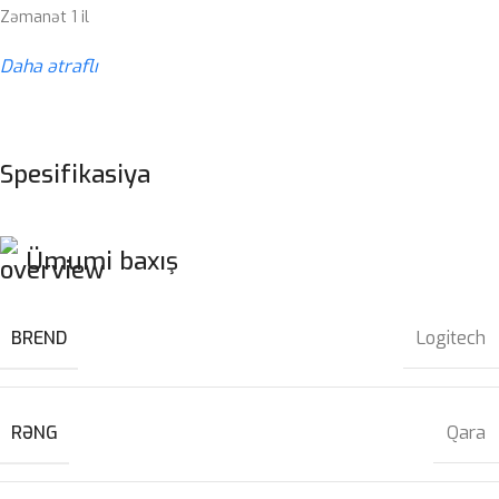
Zəmanət 1 il
Daha ətraflı
Spesifikasiya
Ümumi baxış
BREND
Logitech
RƏNG
Qara