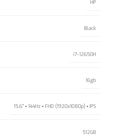
HP
Black
i7-12650H
16gb
15.6″ ▪ 144Hz ▪ FHD (1920x1080p) ▪ IPS
512GB