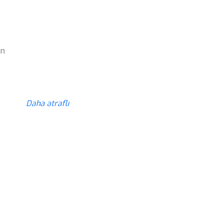
z
ün
z
Daha ətraflı