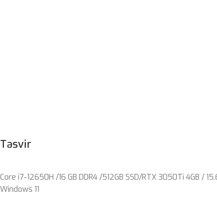
Təsvir
Core i7-12650H /16 GB DDR4 /512GB SSD/RTX 3050Ti 4GB / 15.
Windows 11