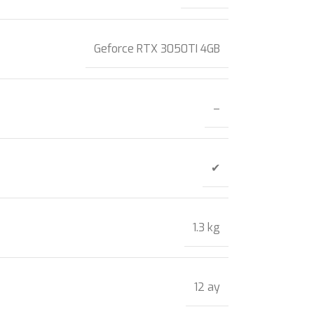
Geforce RTX 3050TI 4GB
–
✔
1.3 kg
12 ay