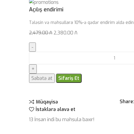
Açılış endirimi
Tələsin və məhsullara 10%-ə qədər endirim əldə edin
2,479.00
₼
2,380.00
₼
Səbətə at
Sifariş Et
Share
Müqayisə
İstəklərə əlavə et
13
İnsan indi bu məhsula baxır!