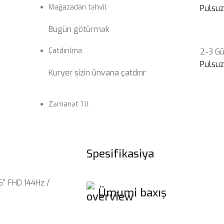
Mağazadan təhvil
Pulsu
Bugün götürmək
Çatdırılma
2-3 G
Pulsu
Kuryer sizin ünvana çatdırır
Zəmanət 1 il
Spesifikasiya
6″ FHD 144Hz /
Ümumi baxış