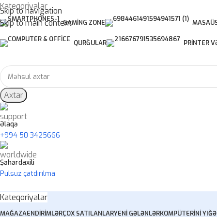
Kateqoriyalar
Skip to navigation
Skip to main content
GAMING ZONE
MASAÜS
QURĞULAR
PRINTER V
Axtar
Əlaqə
+994 50 3425666
Şəhərdaxili
Pulsuz çatdırılma
Kateqoriyalar
MAĞAZA
ENDIRIMLƏR
ÇOX SATILANLAR
YENI GƏLƏNLƏR
KOMPÜTERINI YIĞ
Ə