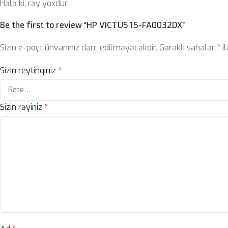
Hələ ki, rəy yoxdur.
Be the first to review “HP VICTUS 15-FA0032DX”
Sizin e-poçt ünvanınız dərc edilməyəcəkdir.
Gərəkli sahələr
*
il
Sizin reytinqiniz
*
Sizin rəyiniz
*