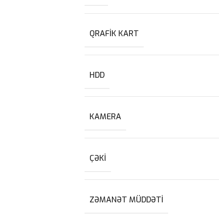
QRAFIK KART
HDD
KAMERA
ÇƏKI
ZƏMANƏT MÜDDƏTI