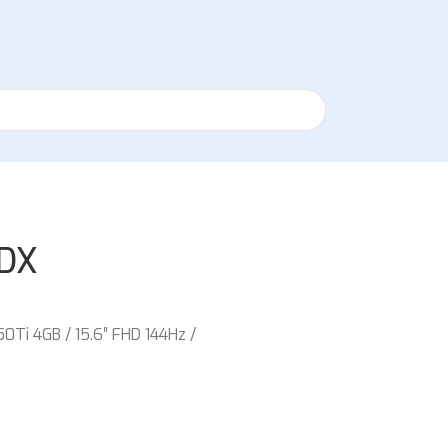
2DX
Ti 4GB / 15.6″ FHD 144Hz /