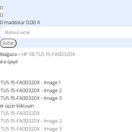
0
0
0
maddələr
0.00
₼
Axtar
»
Mağaza
»
HP VICTUS 15-FA0032DX
ara qayıt
k üçün klikləyin