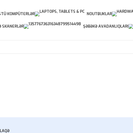
TÜ KOMPÜTERLƏR
NOUTBUKLAR
Ə SKANERLƏR
ŞƏBƏKƏ AVADANLIQLARI
LAQƏ