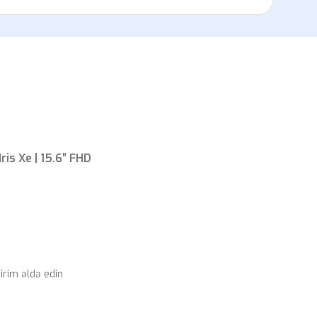
ris Xe | 15.6″ FHD
rim əldə edin