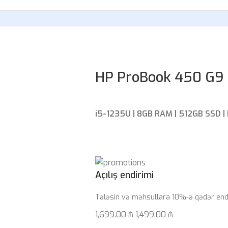
HP ProBook 450 G9
i5-1235U | 8GB RAM | 512GB SSD | I
Açılış endirimi
Tələsin və məhsullara 10%-ə qədər endi
1,699.00
₼
1,499.00
₼