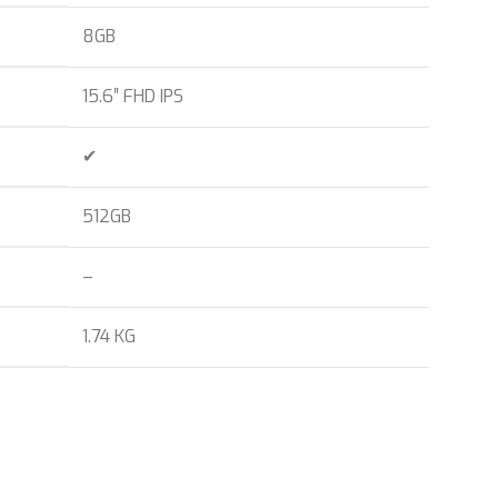
8GB
15.6″ FHD IPS
✔
512GB
–
1.74 KG