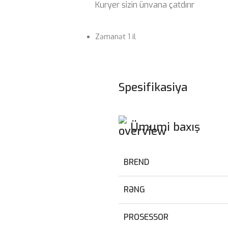
Kuryer sizin ünvana çatdırır
Zəmanət 1 il
Spesifikasiya
Ümumi baxış
BREND
RƏNG
PROSESSOR