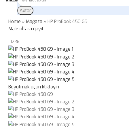
Axtar
Home
»
Mağaza
»
HP ProBook 450 G9
Məhsullara qayıt
-12%
Böyütmək üçün klikləyin