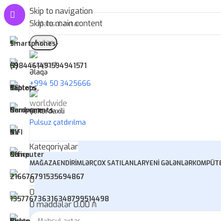
Skip to navigation
Skip to main content
Axtar
Əlaqə
+994 50 3425666
Şəhərdaxili
Pulsuz çatdırılma
Kateqoriyalar
MAĞAZA
ENDIRIMLƏR
ÇOX SATILANLAR
YENI GƏLƏNLƏR
KOMPÜTE
0
0
0
maddələr
0.00
₼