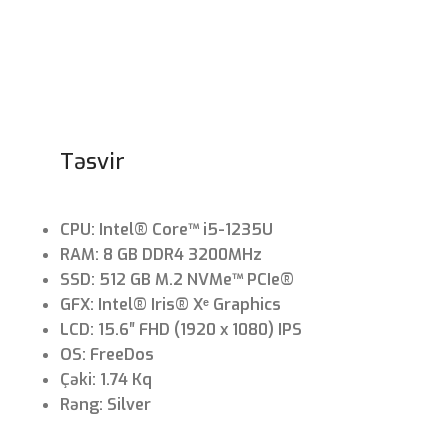
Təsvir
CPU: Intel® Core™ i5-1235U
RAM: 8 GB DDR4 3200MHz
SSD: 512 GB M.2 NVMe™ PCIe®
GFX: Intel® Iris® Xᵉ Graphics
LCD: 15.6″ FHD (1920 x 1080) IPS
OS: FreeDos
Çəki: 1.74 Kq
Rəng: Silver