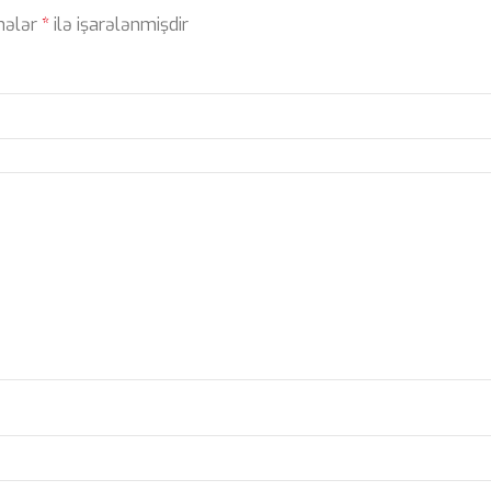
ahələr
*
ilə işarələnmişdir