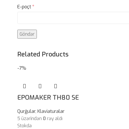
E-poçt
*
Related Products
-7%
EPOMAKER TH80 SE
Qurğular
,
Klaviaturalar
5 üzərindən
0
rəy aldı
Stokda