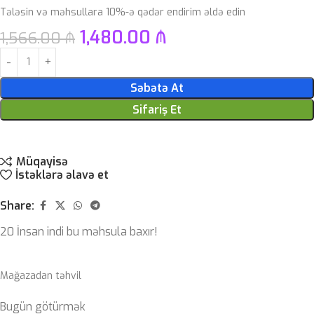
Tələsin və məhsullara 10%-ə qədər endirim əldə edin
1,480.00
₼
1,566.00
₼
Səbətə At
Sifariş Et
Müqayisə
İstəklərə əlavə et
Share:
20
İnsan indi bu məhsula baxır!
Mağazadan təhvil
Bugün götürmək