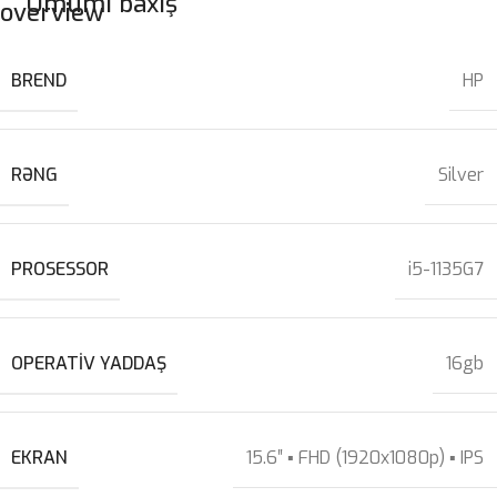
Ümumi baxış
BREND
HP
RƏNG
Silver
PROSESSOR
i5-1135G7
OPERATIV YADDAŞ
16gb
EKRAN
15.6″ ▪ FHD (1920x1080p) ▪ IPS