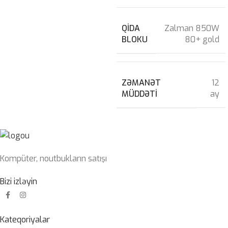
QIDA
Zalman 850W
BLOKU
80+ gold
ZƏMANƏT
12
MÜDDƏTI
ay
Kompüter, noutbukların satışı
Bizi izləyin
Kateqoriyalar