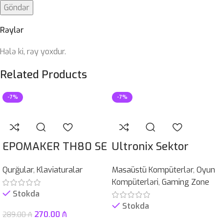
Rəylər
Hələ ki, rəy yoxdur.
Related Products
-7%
-7%
EPOMAKER TH80 SE
Ultronix Sektor
Qurğular
,
Klaviaturalar
Masaüstü Kompüterlər
,
Oyun
Kompüterləri
,
Gaming Zone
Stokda
Stokda
270.00
₼
289.00
₼