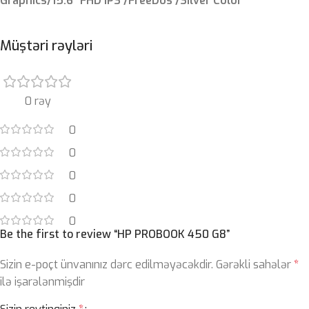
Graphics/15.6″ FHD IPS /FreeDos /Silver Color
Müştəri rəyləri
0 rəy
0
0
0
0
0
Be the first to review “HP PROBOOK 450 G8”
Sizin e-poçt ünvanınız dərc edilməyəcəkdir.
Gərəkli sahələr
*
ilə işarələnmişdir