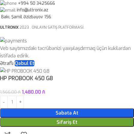
+994 50 3425666
info@ultronix.az
Bakı, Şamil Əzizbəyov 156
ULTRONIX
2023 . ONLAYN SATIŞ PLATFORMASI.
Veb saytımızdakı təcrübənizi yaxşılaşdırmaq üçün kukilərdən
istifadə edirik.
Ətraflı
Qəbul Et
HP PROBOOK 450 G8
1,480.00
₼
1,566.00
₼
Səbətə At
Sifariş Et