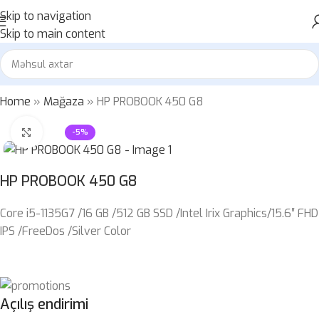
Skip to navigation
Skip to main content
Home
»
Mağaza
»
HP PROBOOK 450 G8
Böyütmək üçün klikləyin
-5%
HP PROBOOK 450 G8
Core i5-1135G7 /16 GB /512 GB SSD /Intel Irix Graphics/15.6″ FHD
IPS /FreeDos /Silver Color
Açılış endirimi