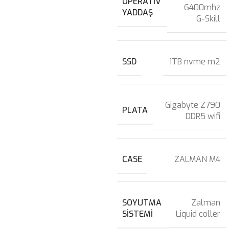
OPERATIV
6400mhz
YADDAŞ
G-Skill
SSD
1TB nvme m2
Gigabyte Z790
PLATA
DDR5 wifi
CASE
ZALMAN M4
SOYUTMA
Zalman
SISTEMI
Liquid coller