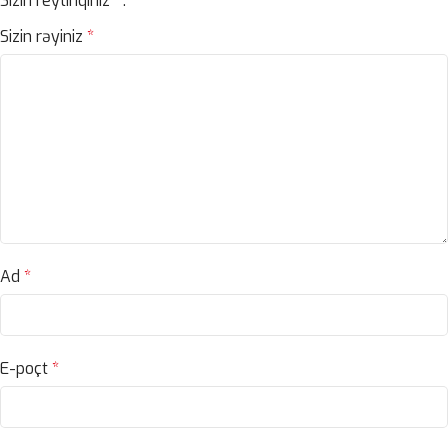
Sizin reytinqiniz
*
Sizin rəyiniz
*
Ad
*
E-poçt
*