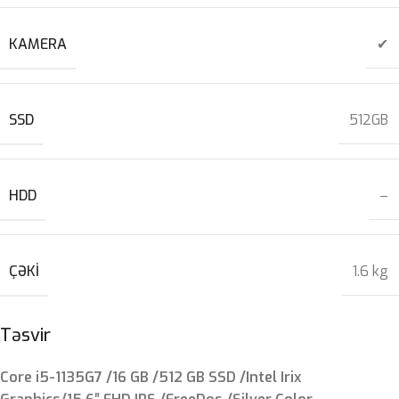
KAMERA
✔
SSD
512GB
HDD
–
ÇƏKI
1.6 kg
Təsvir
Core i5-1135G7 /16 GB /512 GB SSD /Intel Irix