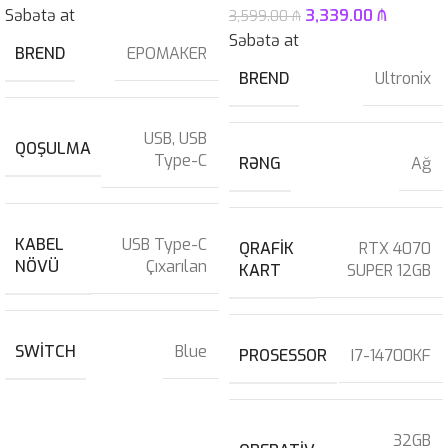
Səbətə at
3,339.00
₼
3,599.00
₼
Səbətə at
BREND
EPOMAKER
BREND
Ultronix
USB
,
USB
QOŞULMA
Type-C
RƏNG
Ağ
KABEL
USB Type-C
QRAFIK
RTX 4070
NÖVÜ
Çıxarılan
KART
SUPER 12GB
SWITCH
Blue
PROSESSOR
I7-14700KF
32GB