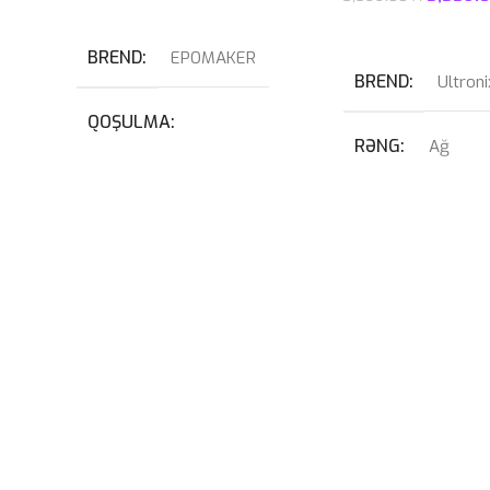
Səbətə At
Səbətə At
BREND
EPOMAKER
BREND
Ultroni
QOŞULMA
RƏNG
Ağ
USB
,
USB Type-C
QRAFIK KART
KABEL NÖVÜ
RTX 4070 SUPER 
USB Type-C Çıxarılan
PROSESSOR
I
SWITCH
Blue
OPERATIV YADD
32GB 6400mhz G-S