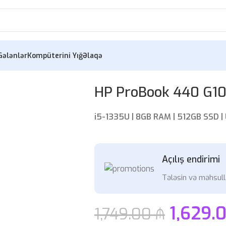
Gələnlər
Kompüterini Yığ
Əlaqə
HP ProBook 440 G1
i5-1335U | 8GB RAM | 512GB SSD | 
Açılış endirimi
Tələsin və məhsull
1,629.
1,749.00
₼