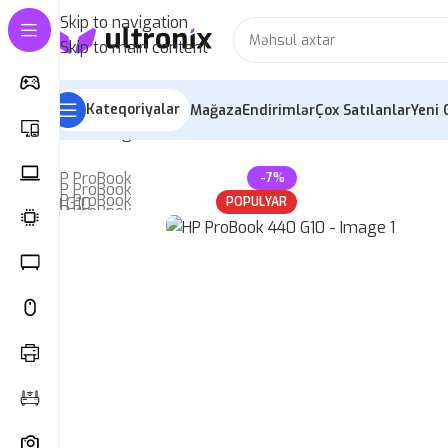
Skip to navigation
Skip to main content
Kateqoriyalar
Mağaza
Endirimlər
Çox Satılanlar
Yeni 
Home
»
Mağaza
»
HP ProBook 440 G10
-7%
POPULYAR