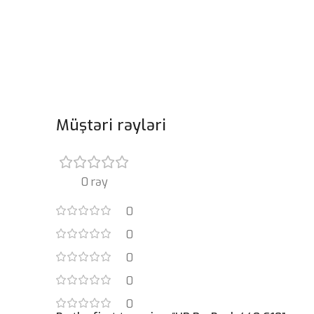
Müştəri rəyləri
0 rəy
0
0
0
0
0