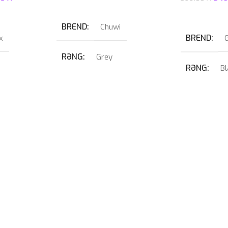
Səbətə At
Səbətə At
BREND
Chuwi
BREND
x
RƏNG
Grey
RƏNG
Bl
PROSESSOR
PROSESSO
Intel Core i5-10210Y
12GB
Intel® LGA 
OPERATIV YADDAŞ
12GB
OPERATIV
7-14700KF
EKRAN
12.2″ 2K Touch
DDR5
AŞ
KAMERA
✔
ZƏMANƏT 
kill