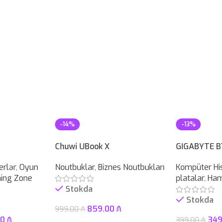
-14%
-13%
Chuwi UBook X
GIGABYTE B
rlər
,
Oyun
Noutbuklar
,
Biznes Noutbukları
Kompüter His
ing Zone
platalar
,
Ham
Stokda
Stokda
859.00
₼
999.00
₼
00
₼
34
399.00
₼