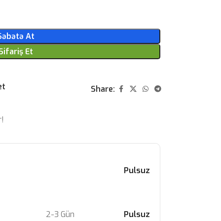
Səbətə At
Sifariş Et
et
Share:
r!
Pulsuz
2-3 Gün
Pulsuz