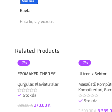
Rəylər
Hələ ki, rəy yoxdur.
Related Products
-7%
-7%
EPOMAKER TH80 SE
Ultronix Sektor
Qurğular
,
Klaviaturalar
Masaüstü Kompüte
Kompüterləri
,
Gam
Stokda
Stokda
270.00
₼
289.00
₼
3,339.
3,599.00
₼