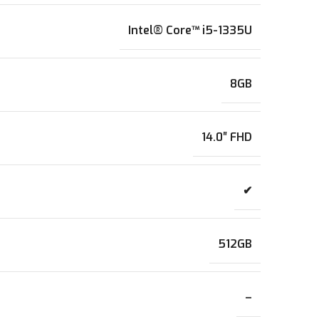
Intel® Core™ i5-1335U
8GB
14.0″ FHD
✔
512GB
–