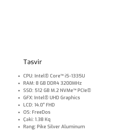
Təsvir
CPU: Intel® Core™ i5-1335U
RAM: 8 GB DDR4 3200MHz
SSD: 512 GB M.2 NVMe™ PCIe®
GFX: Intel® UHD Graphics
LCD: 14.0″ FHD
OS: FreeDos
Çəki: 1.38 Kq
Rəng: Pike Silver Aluminum