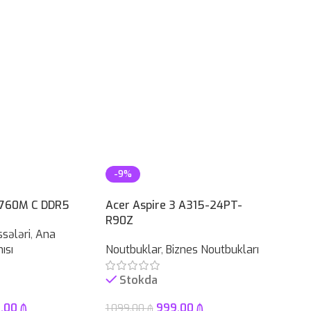
-9%
-10%
760M C DDR5
Acer Aspire 3 A315-24PT-
R90Z
sələri
,
Ana
ısı
Noutbuklar
,
Biznes Noutbukları
Stokda
9.00
₼
999.00
₼
1,099.00
₼