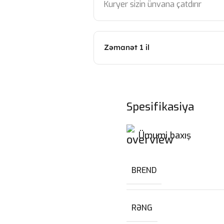
Kuryer sizin ünvana çatdırır
Zəmanət 1 il
Spesifikasiya
Ümumi baxış
BREND
RƏNG