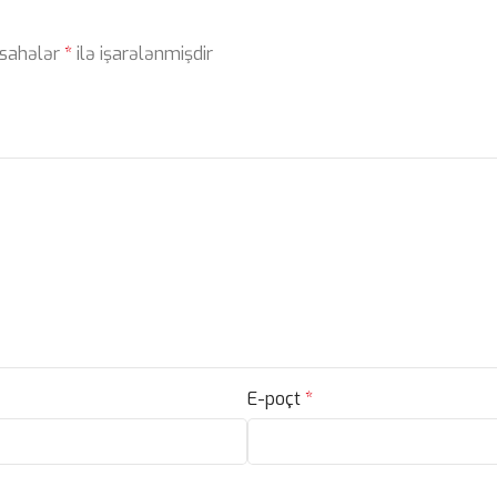
 sahələr
*
ilə işarələnmişdir
E-poçt
*