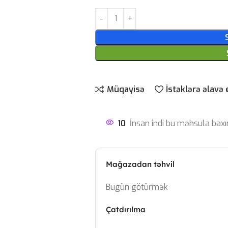
Müqayisə
İstəklərə əlavə 
10
İnsan indi bu məhsula baxı
Mağazadan təhvil
Bugün götürmək
Çatdırılma