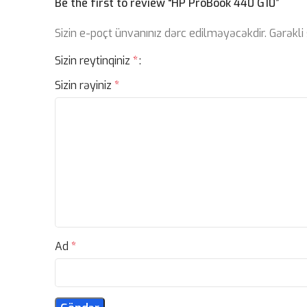
Be the first to review “HP ProBook 440 G10”
Sizin e-poçt ünvanınız dərc edilməyəcəkdir.
Gərəkli
Sizin reytinqiniz
*
Sizin rəyiniz
*
Ad
*