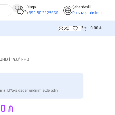
Əlaqə
Şəhərdaxili
+994 50 3425666
Pulsuz çatdırılma
0.00
₼
0
UHD | 14.0″ FHD
ara 10%-ə qədər endirim əldə edin
00
₼