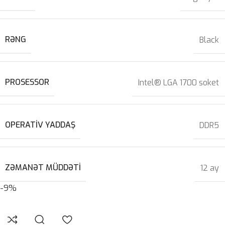
RƏNG
Black
PROSESSOR
Intel® LGA 1700 soket
OPERATIV YADDAŞ
DDR5
ZƏMANƏT MÜDDƏTI
12 ay
-9%