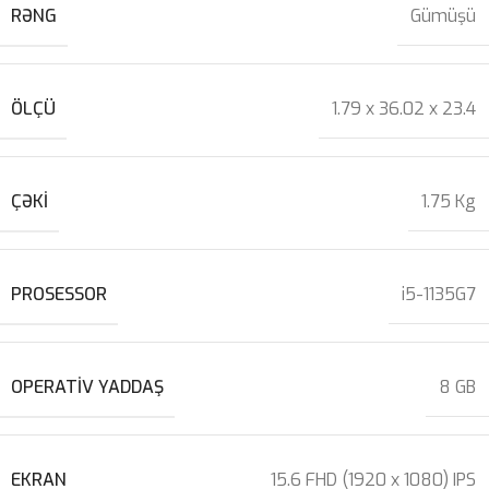
RƏNG
Gümüşü
ÖLÇÜ
1.79 x 36.02 x 23.4
ÇƏKI
1.75 Kg
PROSESSOR
i5-1135G7
OPERATIV YADDAŞ
8 GB
EKRAN
15.6 FHD (1920 x 1080) IPS