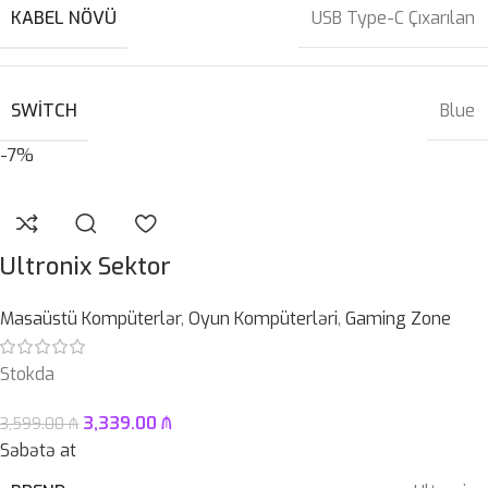
KABEL NÖVÜ
USB Type-C Çıxarılan
SWITCH
Blue
-7%
Ultronix Sektor
Masaüstü Kompüterlər
,
Oyun Kompüterləri
,
Gaming Zone
Stokda
3,339.00
₼
3,599.00
₼
Səbətə at