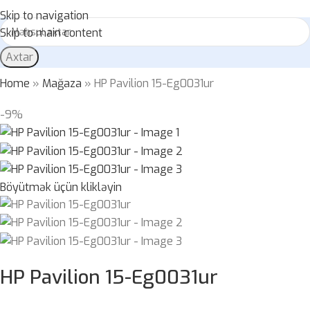
Skip to navigation
Skip to main content
Axtar
Home
»
Mağaza
»
HP Pavilion 15-Eg0031ur
-9%
Böyütmək üçün klikləyin
HP Pavilion 15-Eg0031ur