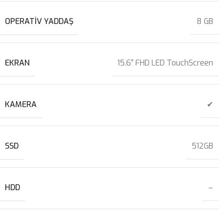
OPERATIV YADDAŞ
8 GB
EKRAN
15.6″ FHD LED TouchScreen
KAMERA
✔
SSD
512GB
HDD
–