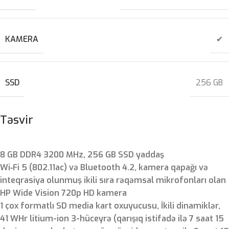
KAMERA
✔
SSD
256 GB
Təsvir
8 GB DDR4 3200 MHz, 256 GB SSD yaddaş
Wi‑Fi 5 (802.11ac) və Bluetooth 4.2, kamera qapağı və
inteqrasiya olunmuş ikili sıra rəqəmsal mikrofonları olan
HP Wide Vision 720p HD kamera
1 çox formatlı SD media kart oxuyucusu, İkili dinamiklər,
41 WHr litium-ion 3-hüceyrə (qarışıq istifadə ilə 7 saat 15