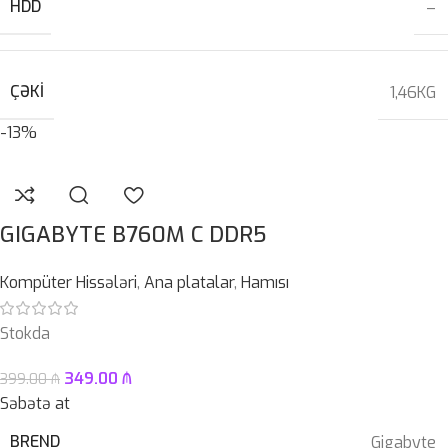
HDD
–
ÇƏKI
1,46KG
-13%
GIGABYTE B760M C DDR5
Kompüter Hissələri
,
Ana platalar
,
Hamısı
Stokda
349.00
₼
399.00
₼
Səbətə at
BREND
Gigabyte