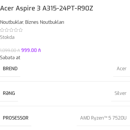
Acer Aspire 3 A315-24PT-R90Z
Noutbuklar
,
Biznes Noutbukları
Stokda
999.00
₼
1,099.00
₼
Səbətə at
BREND
Acer
RƏNG
Silver
PROSESSOR
AMD Ryzen™ 5 7520U