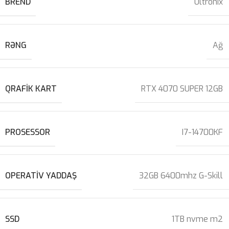
BREND
Ultronix
RƏNG
Ağ
QRAFIK KART
RTX 4070 SUPER 12GB
PROSESSOR
I7-14700KF
OPERATIV YADDAŞ
32GB 6400mhz G-Skill
SSD
1TB nvme m2