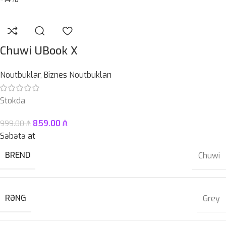
Chuwi UBook X
Noutbuklar
,
Biznes Noutbukları
Stokda
859.00
₼
999.00
₼
Səbətə at
BREND
Chuwi
RƏNG
Grey