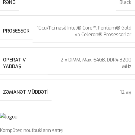
RƏNG
Black
10cu/11ci nəsil Intel® Core™, Pentium® Gold
PROSESSOR
və Celeron® Prosessorlar
OPERATIV
2 x DIMM, Max. 64GB, DDR4 3200
YADDAŞ
MHz
ZƏMANƏT MÜDDƏTI
12 ay
Kompüter, noutbukların satışı