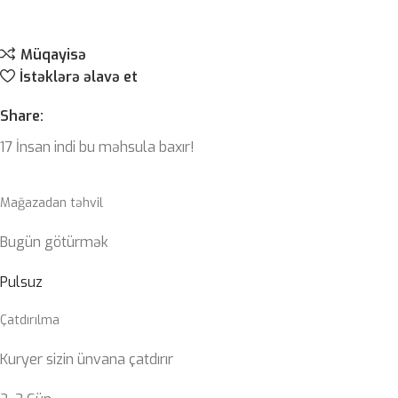
Müqayisə
İstəklərə əlavə et
Share:
17
İnsan indi bu məhsula baxır!
Mağazadan təhvil
Bugün götürmək
Pulsuz
Çatdırılma
Kuryer sizin ünvana çatdırır