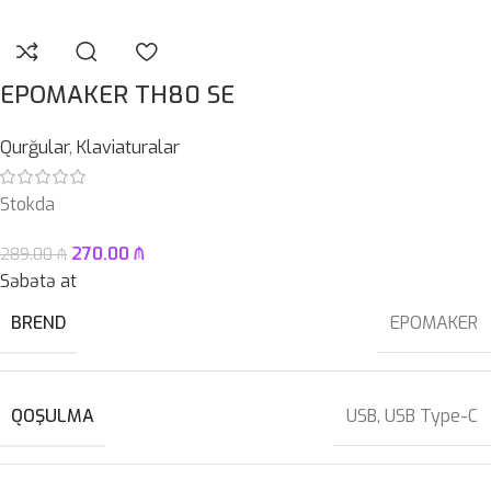
EPOMAKER TH80 SE
Qurğular
,
Klaviaturalar
Stokda
270.00
₼
289.00
₼
Səbətə at
BREND
EPOMAKER
QOŞULMA
USB
,
USB Type-C