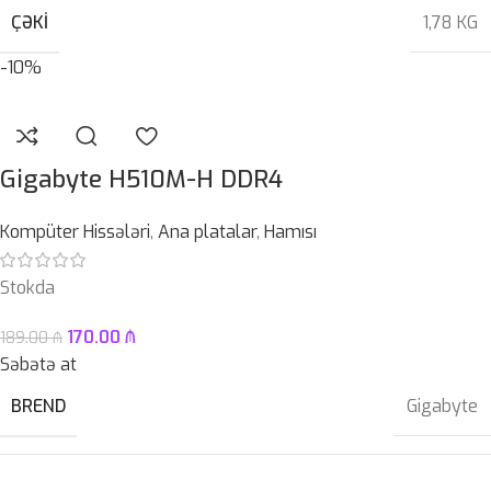
ÇƏKI
1,78 KG
-10%
Gigabyte H510M-H DDR4
Kompüter Hissələri
,
Ana platalar
,
Hamısı
Stokda
170.00
₼
189.00
₼
Səbətə at
BREND
Gigabyte