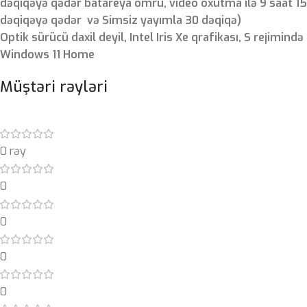
dəqiqəyə qədər batareya ömrü, video oxutma ilə 9 saat 15
dəqiqəyə qədər və Simsiz yayımla 30 dəqiqə)
Optik sürücü daxil deyil, Intel Iris Xe qrafikası, S rejimində
Windows 11 Home
Müştəri rəyləri
0 rəy
0
0
0
0