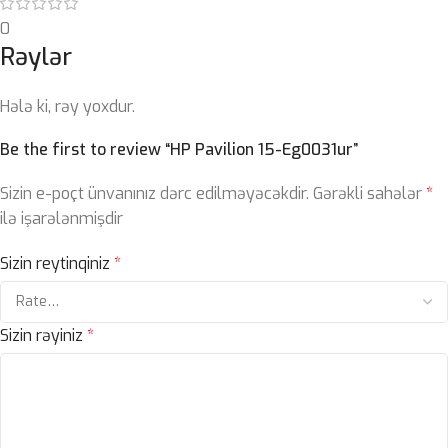
0
Rəylər
Hələ ki, rəy yoxdur.
Be the first to review “HP Pavilion 15-Eg0031ur”
Sizin e-poçt ünvanınız dərc edilməyəcəkdir.
Gərəkli sahələr
*
ilə işarələnmişdir
Sizin reytinqiniz
*
Sizin rəyiniz
*