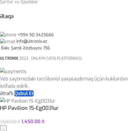
Şərtlər və Qaydalar
Əlaqə
+994 50 3425666
info@ultronix.az
Bakı, Şamil Əzizbəyov 156
ULTRONIX
2023 . ONLAYN SATIŞ PLATFORMASI.
Veb saytımızdakı təcrübənizi yaxşılaşdırmaq üçün kukilərdən
istifadə edirik.
Ətraflı
Qəbul Et
HP Pavilion 15-Eg0031ur
1,450.00
₼
1,600.00
₼