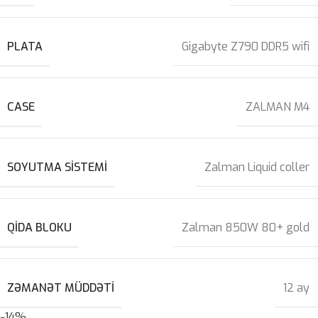
PLATA
Gigabyte Z790 DDR5 wifi
CASE
ZALMAN M4
SOYUTMA SISTEMI
Zalman Liquid coller
QIDA BLOKU
Zalman 850W 80+ gold
ZƏMANƏT MÜDDƏTI
12 ay
-14%