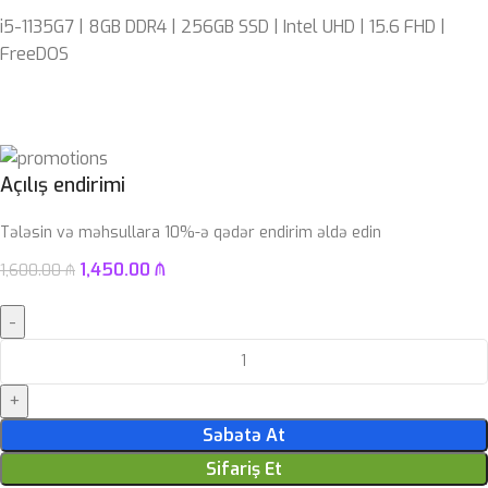
i5-1135G7 | 8GB DDR4 | 256GB SSD | Intel UHD | 15.6 FHD |
FreeDOS
Açılış endirimi
Tələsin və məhsullara 10%-ə qədər endirim əldə edin
1,450.00
₼
1,600.00
₼
Səbətə At
Sifariş Et