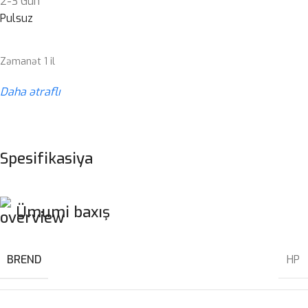
2-3 Gün
Pulsuz
Zəmanət 1 il
Daha ətraflı
Spesifikasiya
Ümumi baxış
BREND
HP