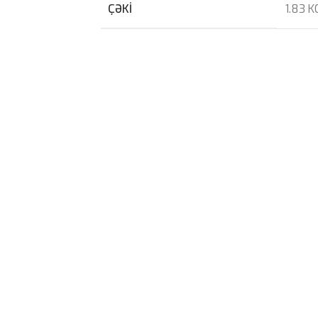
ÇƏKI
1.83 K