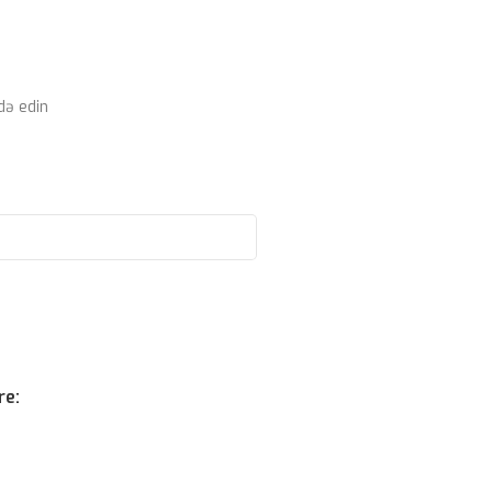
də edin
re: