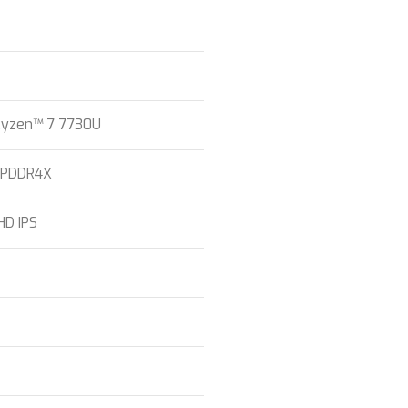
yzen™ 7 7730U
LPDDR4X
HD IPS