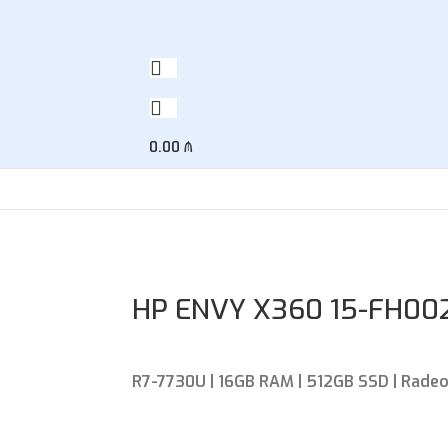
0.00
₼
HP ENVY X360 15-FH00
R7-7730U | 16GB RAM | 512GB SSD | Radeon