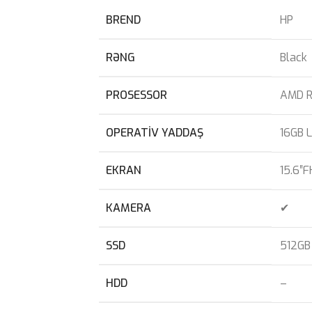
BREND
HP
RƏNG
Black
PROSESSOR
AMD R
OPERATIV YADDAŞ
16GB 
EKRAN
15.6″F
KAMERA
✔
SSD
512GB
HDD
–