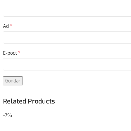
Ad
*
E-poçt
*
Related Products
-7%