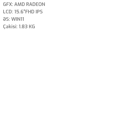
GFX: ‎AMD RADEON
LCD: 15.6″FHD IPS
ƏS: WIN11
Çəkisi: 1.83 KG