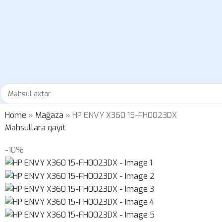
Home
»
Mağaza
»
HP ENVY X360 15-FH0023DX
Məhsullara qayıt
-10%