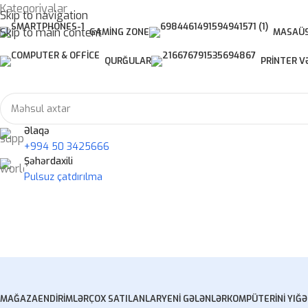
Kateqoriyalar
Skip to navigation
Skip to main content
GAMING ZONE
MASAÜS
QURĞULAR
PRINTER V
Əlaqə
+994 50 3425666
Şəhərdaxili
Pulsuz çatdırılma
MAĞAZA
ENDIRIMLƏR
ÇOX SATILANLAR
YENI GƏLƏNLƏR
KOMPÜTERINI YIĞ
Ə