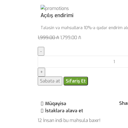
Açılış endirimi
Tələsin və məhsullara 10%-ə qədər endirim əl
1,999.00
₼
1,799.00
₼
Səbətə at
Sifariş Et
Sha
Müqayisə
İstəklərə əlavə et
12
İnsan indi bu məhsula baxır!