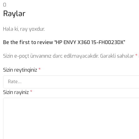
0
Rəylər
Hələ ki, rəy yoxdur.
Be the first to review “HP ENVY X360 15-FH0023DX”
Sizin e-poçt ünvanınız dərc edilməyəcəkdir.
Gərəkli sahələr
*
Sizin reytinqiniz
*
Sizin rəyiniz
*