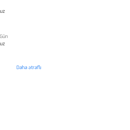
suz
 Gün
suz
Daha ətraflı