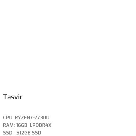
Təsvir
CPU: RYZEN7-7730U
RAM: 16GB LPDDR4X
SSD: 512GB SSD