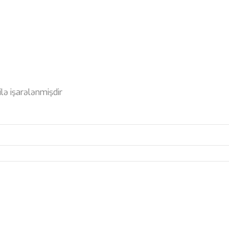
ilə işarələnmişdir