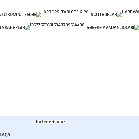
TÜ KOMPÜTERLƏR
NOUTBUKLAR
Ə SKANERLƏR
ŞƏBƏKƏ AVADANLIQLARI
Kateqoriyalar
LAQƏ