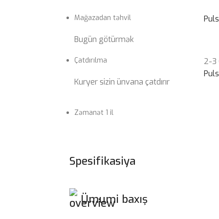
Mağazadan təhvil
Pul
Bugün götürmək
Çatdırılma
2-3
Pul
Kuryer sizin ünvana çatdırır
Zəmanət 1 il
Spesifikasiya
Ümumi baxış