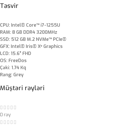
Təsvir
CPU: Intel® Core™ i7-1255U
RAM: 8 GB DDR4 3200MHz
SSD: 512 GB M.2 NVMe™ PCIe®
GFX: Intel® Iris® Xᵉ Graphics
LCD: 15.6” FHD
OS: FreeDos
Çəki: 1.74 Kq
Rəng: Grey
Müştəri rəyləri
0 rəy