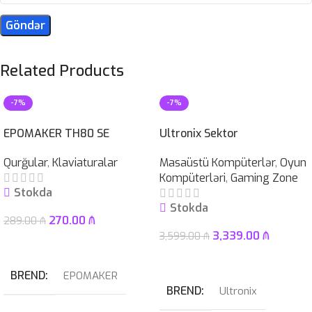
Related Products
-7%
-7%
EPOMAKER TH80 SE
Ultronix Sektor
Qurğular
,
Klaviaturalar
Masaüstü Kompüterlər
,
Oyun
Kompüterləri
,
Gaming Zone
Stokda
Stokda
270.00
₼
289.00
₼
3,339.00
₼
3,599.00
₼
Səbətə At
Səbətə At
BREND
EPOMAKER
BREND
Ultronix