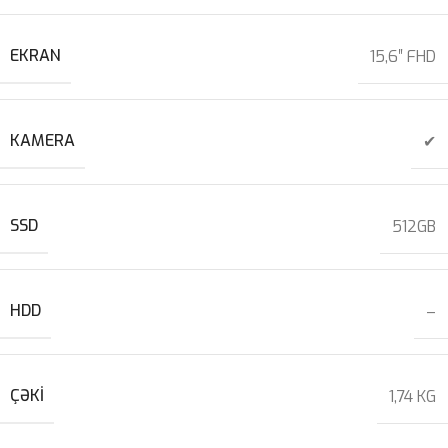
EKRAN
15,6″ FHD
KAMERA
✔
SSD
512GB
HDD
–
ÇƏKI
1,74 KG