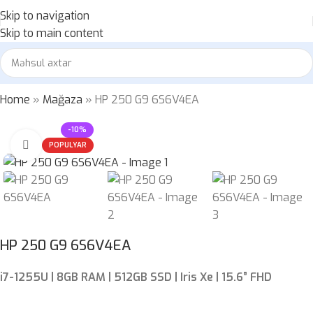
Skip to navigation
Skip to main content
Home
»
Mağaza
»
HP 250 G9 6S6V4EA
-10%
Böyütmək üçün klikləyin
POPULYAR
HP 250 G9 6S6V4EA
i7-1255U | 8GB RAM | 512GB SSD | Iris Xe | 15.6” FHD