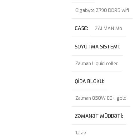
Gigabyte Z790 DDR5 wifi
CASE
ZALMAN M4
SOYUTMA SISTEMI
Zalman Liquid coller
QIDA BLOKU
Zalman 850W 80+ gold
ZƏMANƏT MÜDDƏTI
12 ay