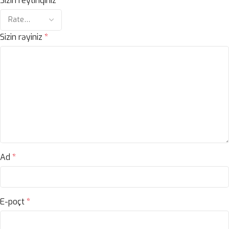
Sizin reytinqiniz
*
Sizin rəyiniz
*
Ad
*
E-poçt
*