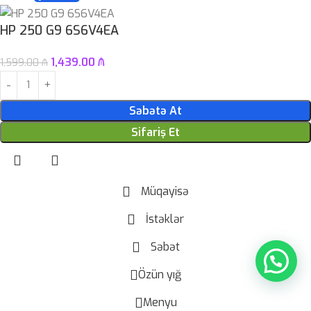
HP 250 G9 6S6V4EA
1,439.00
₼
1,599.00
₼
Səbətə At
Sifariş Et
Müqayisə
İstəklər
Səbət
Özün yığ
Menyu