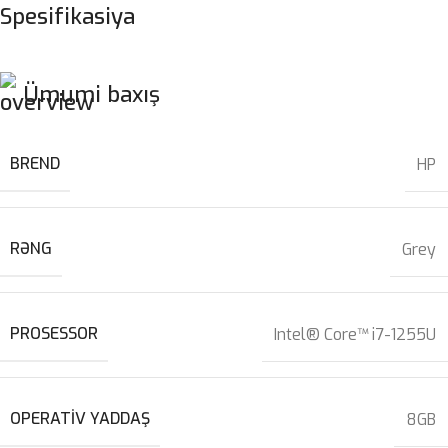
Spesifikasiya
Ümumi baxış
BREND
HP
RƏNG
Grey
PROSESSOR
Intel® Core™ i7-1255U
OPERATIV YADDAŞ
8GB