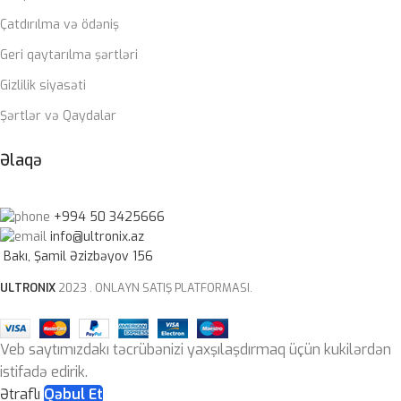
Çatdırılma və ödəniş
Geri qaytarılma şərtləri
Gizlilik siyasəti
Şərtlər və Qaydalar
Əlaqə
+994 50 3425666
info@ultronix.az
Bakı, Şamil Əzizbəyov 156
ULTRONIX
2023 . ONLAYN SATIŞ PLATFORMASI.
Veb saytımızdakı təcrübənizi yaxşılaşdırmaq üçün kukilərdən
istifadə edirik.
Ətraflı
Qəbul Et