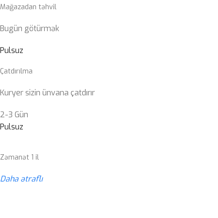
Mağazadan təhvil
Bugün götürmək
Pulsuz
Çatdırılma
Kuryer sizin ünvana çatdırır
2-3 Gün
Pulsuz
Zəmanət 1 il
Daha ətraflı