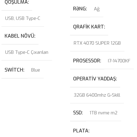
QOŞULMA
RƏNG
Ağ
USB
,
USB Type-C
QRAFIK KART
KABEL NÖVÜ
RTX 4070 SUPER 12GB
USB Type-C Çıxarılan
PROSESSOR
I7-14700KF
SWITCH
Blue
OPERATIV YADDAŞ
32GB 6400mhz G-Skill
SSD
1TB nvme m2
PLATA