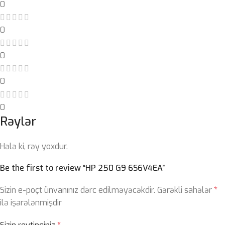
0
0
0
0
0
Rəylər
Hələ ki, rəy yoxdur.
Be the first to review “HP 250 G9 6S6V4EA”
Sizin e-poçt ünvanınız dərc edilməyəcəkdir.
Gərəkli sahələr
*
ilə işarələnmişdir