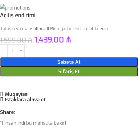
Açılış endirimi
Tələsin və məhsullara 10%-ə qədər endirim əldə edin
1,439.00
₼
1,599.00
₼
Səbətə At
Sifariş Et
Müqayisə
İstəklərə əlavə et
Share:
11
İnsan indi bu məhsula baxır!