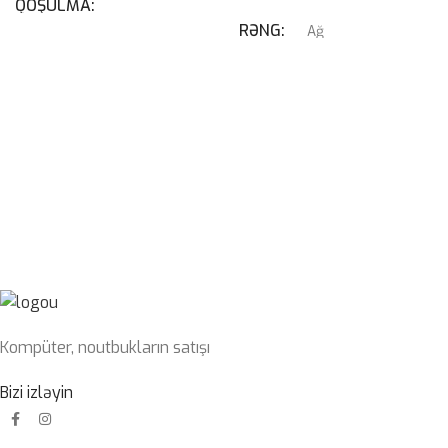
QOŞULMA
RƏNG
Ağ
USB
,
USB Type-C
QRAFIK KART
KABEL NÖVÜ
RTX 4070 SUPER 12GB
USB Type-C Çıxarılan
PROSESSOR
I7-14700KF
SWITCH
Blue
OPERATIV YADDAŞ
32GB 6400mhz G-Skill
Kompüter, noutbukların satışı
SSD
1TB nvme m2
Bizi izləyin
PLATA