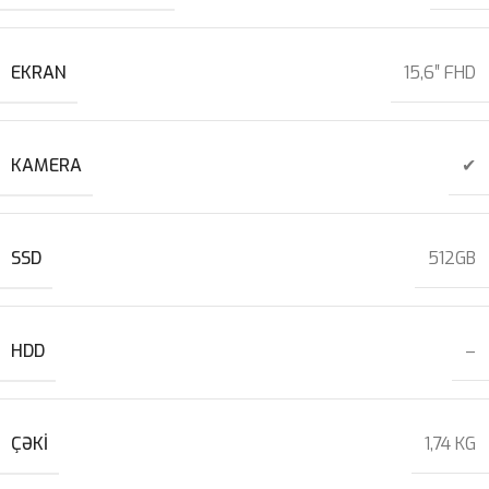
EKRAN
15,6″ FHD
KAMERA
✔
SSD
512GB
HDD
–
ÇƏKI
1,74 KG