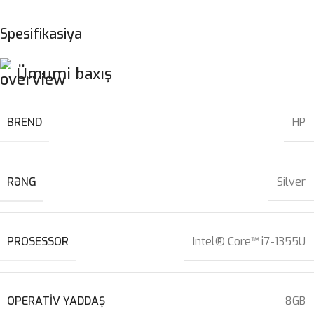
Spesifikasiya
Ümumi baxış
BREND
HP
RƏNG
Silver
PROSESSOR
Intel® Core™ i7-1355U
OPERATIV YADDAŞ
8GB