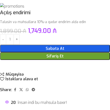
Açılış endirimi
Tələsin və məhsullara 10%-ə qədər endirim əldə edin
1,749.00
₼
1,899.00
₼
Səbətə At
Sifariş Et
Müqayisə
İstəklərə əlavə et
Share:
20
İnsan indi bu məhsula baxır!