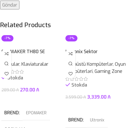
Related Products
-7%
-7%
EPOMAKER TH80 SE
Ultronix Sektor
Qurğular
,
Klaviaturalar
Masaüstü Kompüterlər
,
Oyun
Kompüterləri
,
Gaming Zone
Stokda
Stokda
270.00
₼
289.00
₼
3,339.00
₼
3,599.00
₼
Səbətə At
Səbətə At
BREND
EPOMAKER
BREND
Ultronix