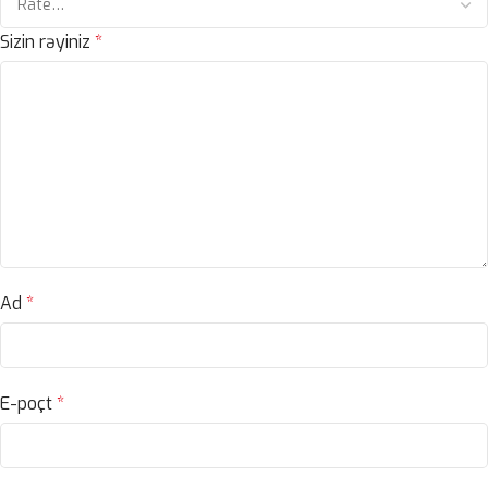
Sizin rəyiniz
*
Ad
*
E-poçt
*