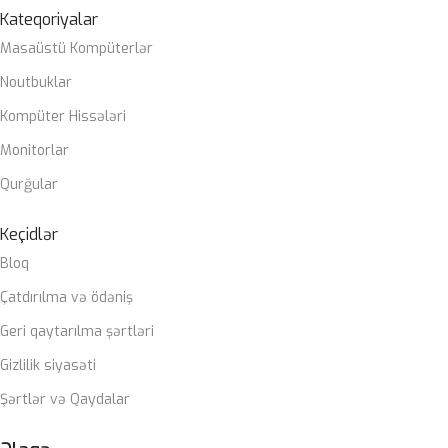
Kateqoriyalar
Gigabyte Z790 DDR5 wifi
Masaüstü Kompüterlər
Noutbuklar
CASE
ZALMAN M4
Kompüter Hissələri
SOYUTMA SISTEMI
Monitorlar
Qurğular
Zalman Liquid coller
Keçidlər
QIDA BLOKU
Bloq
Çatdırılma və ödəniş
Zalman 850W 80+ gold
Geri qaytarılma şərtləri
ZƏMANƏT MÜDDƏTI
Gizlilik siyasəti
Şərtlər və Qaydalar
12 ay