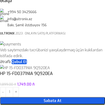
Əlaqə
+994 50 3425666
info@ultronix.az
Bakı, Şamil Əzizbəyov 156
ULTRONIX
2023 . ONLAYN SATIŞ PLATFORMASI.
Veb saytımızdakı təcrübənizi yaxşılaşdırmaq üçün kukilərdən
istifadə edirik.
Ətraflı
Qəbul Et
HP 15-FD0371NIA 9Q920EA
1,749.00
₼
1,899.00
₼
Səbətə At