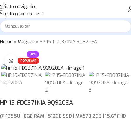
Skip to navigation
Skip to main content
Home
»
Mağaza
»
HP 15-FD0371NIA 9Q920EA
-8%
Böyütmək üçün klikləyin
POPULYAR
HP 15-FD0371NIA 9Q920EA
i7-1355U | 8GB RAM | 512GB SSD | MX570 2GB | 15.6″ FHD