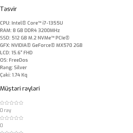
Təsvir
CPU: Intel® Core™ i7-1355U
RAM: 8 GB DDR4 3200MHz
SSD: 512 GB M.2 NVMe™ PCIe®
GFX: NVIDIA® GeForce® MX570 2GB
LCD: 15.6″ FHD
OS: FreeDos
Rəng: Silver
Çəki: 1.74 Kq
Müştəri rəyləri
0 rəy
0