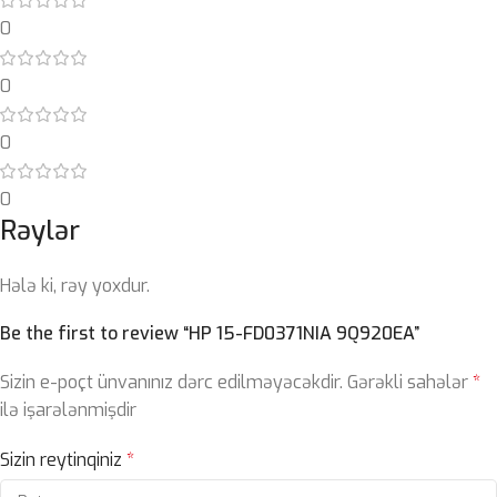
0
0
0
0
Rəylər
Hələ ki, rəy yoxdur.
Be the first to review “HP 15-FD0371NIA 9Q920EA”
Sizin e-poçt ünvanınız dərc edilməyəcəkdir.
Gərəkli sahələr
*
ilə işarələnmişdir
Sizin reytinqiniz
*