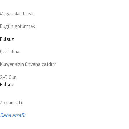
Mağazadan təhvil
Bugün götürmək
Pulsuz
Çatdırılma
Kuryer sizin ünvana çatdırır
2-3 Gün
Pulsuz
Zəmanət 1 il
Daha ətraflı