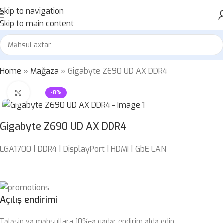
Skip to navigation
Skip to main content
Home
»
Mağaza
»
Gigabyte Z690 UD AX DDR4
Böyütmək üçün klikləyin
-8%
Gigabyte Z690 UD AX DDR4
LGA1700 | DDR4 | DisplayPort | HDMI | GbE LAN
Açılış endirimi
Tələsin və məhsullara 10%-ə qədər endirim əldə edin