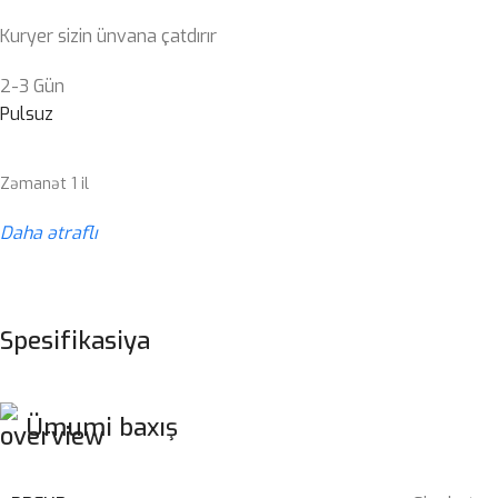
Kuryer sizin ünvana çatdırır
2-3 Gün
Pulsuz
Zəmanət 1 il
Daha ətraflı
Spesifikasiya
Ümumi baxış