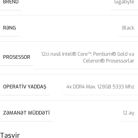
BREND
Gigabyte
RƏNG
Black
12ci nəsil Intel® Core™, Pentium® Gold və
PROSESSOR
Celeron® Prosessorlar
OPERATIV YADDAŞ
4x DDR4 Max. 128GB 5333 Mhz
ZƏMANƏT MÜDDƏTI
12 ay
Təsvir