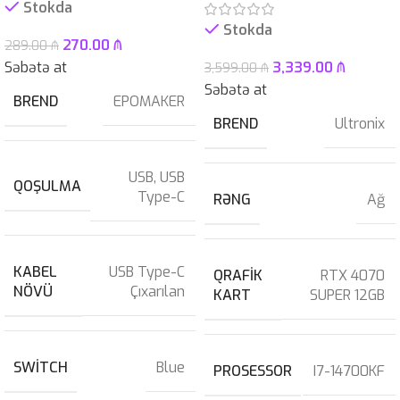
Stokda
Stokda
270.00
₼
289.00
₼
Səbətə at
3,339.00
₼
3,599.00
₼
Səbətə at
BREND
EPOMAKER
BREND
Ultronix
USB
,
USB
QOŞULMA
Type-C
RƏNG
Ağ
KABEL
USB Type-C
QRAFIK
RTX 4070
NÖVÜ
Çıxarılan
KART
SUPER 12GB
SWITCH
Blue
PROSESSOR
I7-14700KF