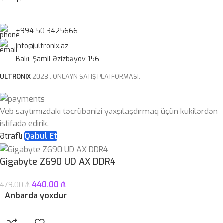
+994 50 3425666
info@ultronix.az
Bakı, Şamil Əzizbəyov 156
ULTRONIX
2023 . ONLAYN SATIŞ PLATFORMASI.
Veb saytımızdakı təcrübənizi yaxşılaşdırmaq üçün kukilərdən
istifadə edirik.
Ətraflı
Qəbul Et
Gigabyte Z690 UD AX DDR4
440.00
₼
479.00
₼
Anbarda yoxdur