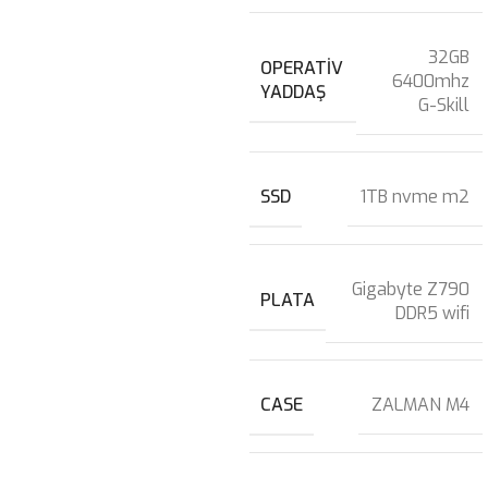
32GB
OPERATIV
6400mhz
YADDAŞ
G-Skill
SSD
1TB nvme m2
Gigabyte Z790
PLATA
DDR5 wifi
CASE
ZALMAN M4