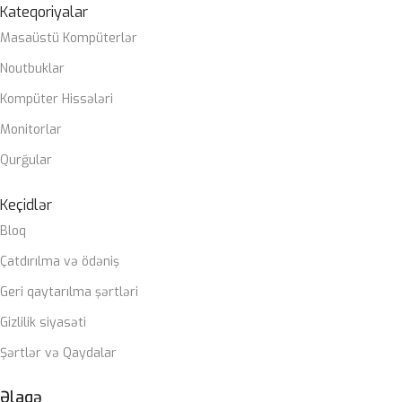
Kateqoriyalar
Masaüstü Kompüterlər
Noutbuklar
Kompüter Hissələri
Monitorlar
Qurğular
Keçidlər
Bloq
Çatdırılma və ödəniş
Geri qaytarılma şərtləri
Gizlilik siyasəti
Şərtlər və Qaydalar
Əlaqə