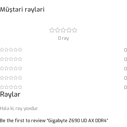
Müştəri rəyləri
0 rəy
0
0
0
0
0
Rəylər
Hələ ki, rəy yoxdur.
Be the first to review “Gigabyte Z690 UD AX DDR4”