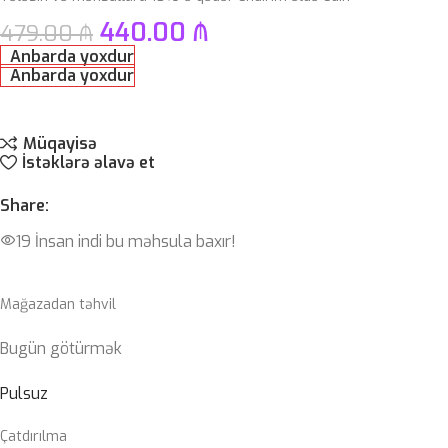
440.00
₼
479.00
₼
Anbarda yoxdur
Anbarda yoxdur
Müqayisə
İstəklərə əlavə et
Share:
19
İnsan indi bu məhsula baxır!
Mağazadan təhvil
Bugün götürmək
Pulsuz
Çatdırılma