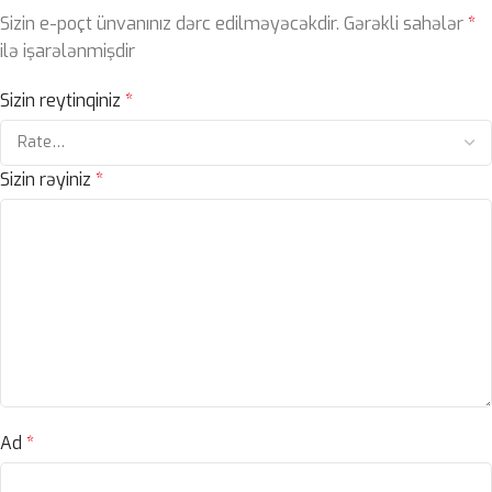
Sizin e-poçt ünvanınız dərc edilməyəcəkdir.
Gərəkli sahələr
*
ilə işarələnmişdir
Sizin reytinqiniz
*
Sizin rəyiniz
*
Ad
*