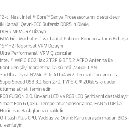
12-ci Nəsil Intel
Core™ Seriya Prosessorlarını dəstəkləyir
®
İki Kanallı Qeyri-ECC Bufersiz DDR5, 4 DIMM
DDR5 MEMORY Dizayn
60A Güc Mərhələsi* və Tantal Polimer Kondansatörlü Birbaşa
16+1+2 Rəqəmsal VRM Dizaynı
Ultra Performanslı VRM Qızdırıcılar
Intel
WIFI6 802.11ax 2T2R & BT5.2 AERO Antenna ilə
®
Bant Genişliyi İdarəetmə ilə sürətli 2.5GbE LAN
3 x Ultra-Fast NVMe PCIe 4.0 x4 M.2 Termal Qoruyucu ilə
SuperSpeed ​​USB 3.2 Gen 2×2 TYPE-C
20Gb/s-ə qədər
®
ötürmə sürəti təmin edir
RGB FUSION 2.0, Ünvanlı LED və RGB LED Şeritlərini dəstəkləyir
Smart Fan 6 Çoxlu Temperatur Sensorlarına, FAN STOP ilə
Hibrid Fan Başlıqlarına malikdir
Q-Flash Plus CPU, Yaddaş və Qrafik Kartı quraşdırmadan BIOS-
u yeniləyin