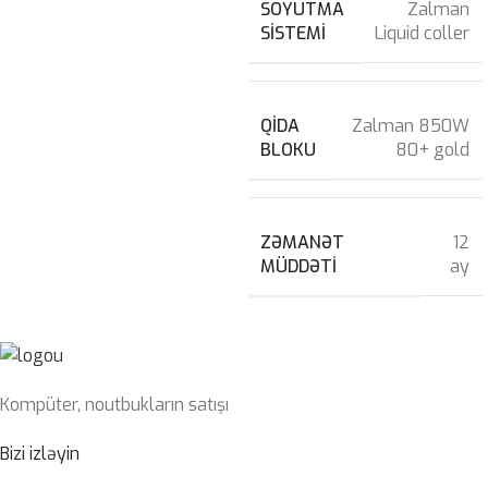
SOYUTMA
Zalman
SISTEMI
Liquid coller
QIDA
Zalman 850W
BLOKU
80+ gold
ZƏMANƏT
12
MÜDDƏTI
ay
Kompüter, noutbukların satışı
Bizi izləyin