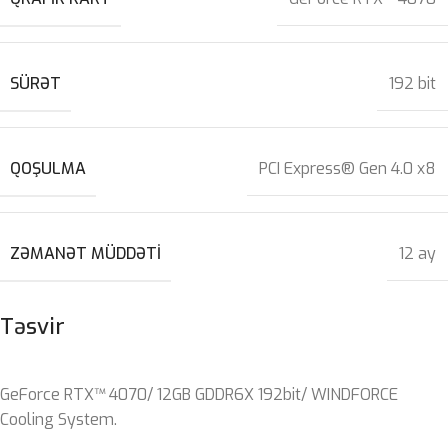
SÜRƏT
192 bit
QOŞULMA
PCI Express® Gen 4.0 x8
ZƏMANƏT MÜDDƏTI
12 ay
Təsvir
GeForce RTX™ 4070/ 12GB GDDR6X 192bit/ WINDFORCE
Cooling System.