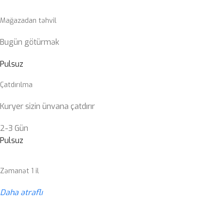
Mağazadan təhvil
Bugün götürmək
Pulsuz
Çatdırılma
Kuryer sizin ünvana çatdırır
2-3 Gün
Pulsuz
Zəmanət 1 il
Daha ətraflı