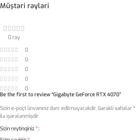
Müştəri rəyləri
0 rəy
0
0
0
0
0
Be the first to review “Gigabyte GeForce RTX 4070”
Sizin e-poçt ünvanınız dərc edilməyəcəkdir.
Gərəkli sahələr
*
ilə işarələnmişdir
Sizin reytinqiniz
*
Sizin rəyiniz
*