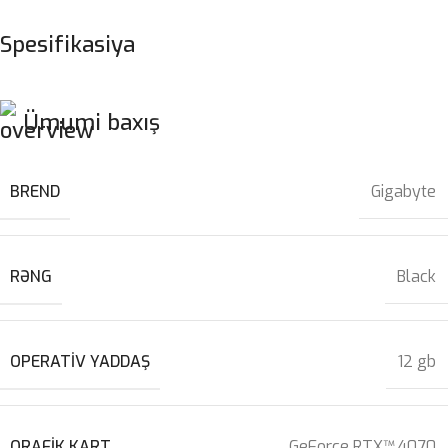
Spesifikasiya
Ümumi baxış
BREND
Gigabyte
RƏNG
Black
OPERATIV YADDAŞ
12 gb
QRAFIK KART
GeForce RTX™ 4070