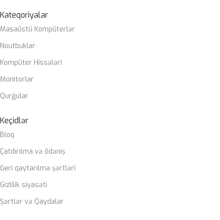
OPERATIV YADDAŞ
2 x DIMM, Max. 64GB, DDR4 3200 MHz
Kateqoriyalar
Masaüstü Kompüterlər
ZƏMANƏT MÜDDƏTI
12 ay
Noutbuklar
Kompüter Hissələri
Monitorlar
Qurğular
Keçidlər
Bloq
Çatdırılma və ödəniş
Geri qaytarılma şərtləri
Gizlilik siyasəti
Şərtlər və Qaydalar