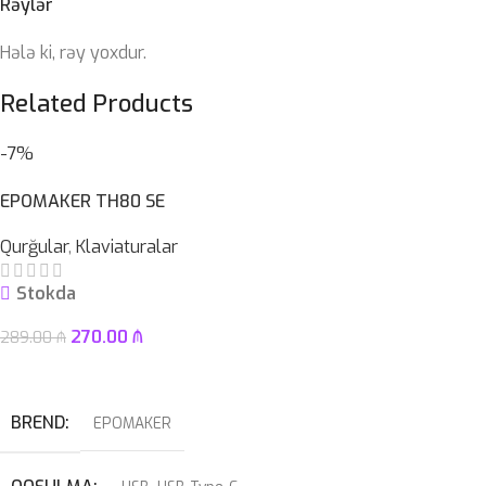
Rəylər
Hələ ki, rəy yoxdur.
Related Products
-7%
EPOMAKER TH80 SE
Qurğular
,
Klaviaturalar
Stokda
270.00
₼
289.00
₼
Səbətə At
BREND
EPOMAKER