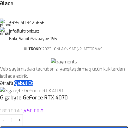
Əlaqə
+994 50 3425666
info@ultronix.az
Bakı, Şamil Əzizbəyov 156
ULTRONIX
2023 . ONLAYN SATIŞ PLATFORMASI.
Veb saytımızdakı təcrübənizi yaxşılaşdırmaq üçün kukilərdən
istifadə edirik.
Ətraflı
Qəbul Et
Gigabyte GeForce RTX 4070
1,450.00
₼
1,800.00
₼