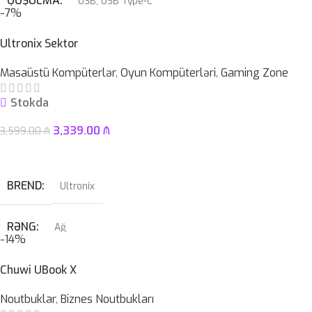
QOŞULMA
USB
,
USB Type-C
-7%
KABEL NÖVÜ
USB Type-C Çıxarılan
Ultronix Sektor
Masaüstü Kompüterlər
,
Oyun Kompüterləri
,
Gaming Zone
SWITCH
Blue
Stokda
3,339.00
₼
3,599.00
₼
Səbətə At
BREND
Ultronix
RƏNG
Ağ
-14%
QRAFIK KART
RTX 4070 SUPER 12GB
Chuwi UBook X
Noutbuklar
,
Biznes Noutbukları
PROSESSOR
I7-14700KF