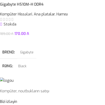
PROSESSOR
AMD Ryzen™ 5 7520U
Gigabyte H510M-H DDR4
Kompüter Hissələri
,
Ana platalar
,
Hamısı
OPERATIV YADDAŞ
8 GB
Stokda
EKRAN
15.6″ FHD LED TouchScreen
170.00
₼
189.00
₼
Səbətə At
KAMERA
✔
BREND
Gigabyte
SSD
512GB
RƏNG
Black
HDD
–
PROSESSOR
ÇƏKI
1,78 KG
Kompüter, noutbukların satışı
10cu/11ci nəsil Intel® Core™, Pentium® Gold və Celeron®
Prosessorlar
Bizi izləyin