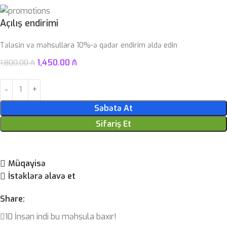
Açılış endirimi
Tələsin və məhsullara 10%-ə qədər endirim əldə edin
1,450.00
₼
1,800.00
₼
Səbətə At
Sifariş Et
Müqayisə
İstəklərə əlavə et
Share:
10
İnsan indi bu məhsula baxır!