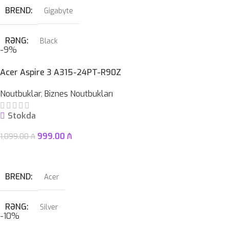
BREND
Gigabyte
SSD
512GB
RƏNG
Black
-9%
HDD
–
PROSESSOR
Intel® LGA 1700 soket
Acer Aspire 3 A315-24PT-R90Z
ÇƏKI
1,46KG
Noutbuklar
,
Biznes Noutbukları
OPERATIV YADDAŞ
DDR5
Stokda
ZƏMANƏT MÜDDƏTI
12 ay
999.00
₼
1,099.00
₼
Səbətə At
BREND
Acer
RƏNG
Silver
-10%