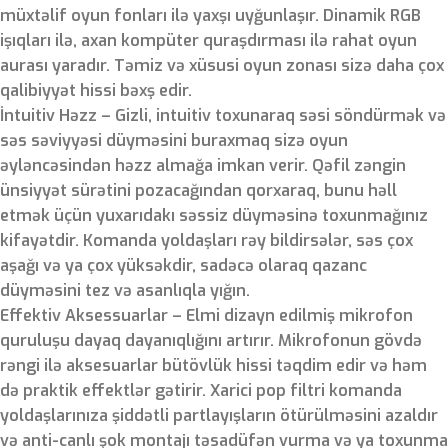
müxtəlif oyun fonları ilə yaxşı uyğunlaşır. Dinamik RGB
işıqları ilə, axan kompüter quraşdırması ilə rahat oyun
aurası yaradır. Təmiz və xüsusi oyun zonası sizə daha çox
qalibiyyət hissi bəxş edir.
İntuitiv Həzz – Gizli, intuitiv toxunaraq səsi söndürmək və
səs səviyyəsi düyməsini buraxmaq sizə oyun
əyləncəsindən həzz almağa imkan verir. Qəfil zəngin
ünsiyyət sürətini pozacağından qorxaraq, bunu həll
etmək üçün yuxarıdakı səssiz düyməsinə toxunmağınız
kifayətdir. Komanda yoldaşları rəy bildirsələr, səs çox
aşağı və ya çox yüksəkdir, sadəcə olaraq qazanc
düyməsini tez və asanlıqla yığın.
Effektiv Aksessuarlar – Elmi dizayn edilmiş mikrofon
quruluşu dayaq dayanıqlığını artırır. Mikrofonun gövdə
rəngi ilə aksesuarlar bütövlük hissi təqdim edir və həm
də praktik effektlər gətirir. Xarici pop filtri komanda
yoldaşlarınıza şiddətli partlayışların ötürülməsini azaldır
və anti-canlı şok montajı təsadüfən vurma və ya toxunma