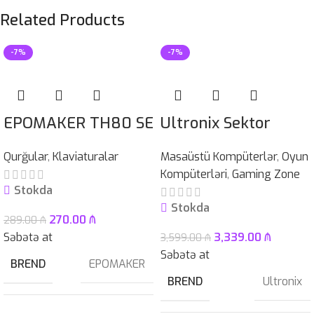
Related Products
-7%
-7%
EPOMAKER TH80 SE
Ultronix Sektor
Qurğular
,
Klaviaturalar
Masaüstü Kompüterlər
,
Oyun
Kompüterləri
,
Gaming Zone
Stokda
Stokda
270.00
₼
289.00
₼
Səbətə at
3,339.00
₼
3,599.00
₼
Səbətə at
BREND
EPOMAKER
BREND
Ultronix