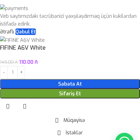
Veb saytımızdakı təcrübənizi yaxşılaşdırmaq üçün kukilərdən
istifadə edirik.
Ətraflı
Qəbul Et
FIFINE A6V White
110.00
₼
149.00
₼
Səbətə At
Sifariş Et
Müqayisə
İstəklər