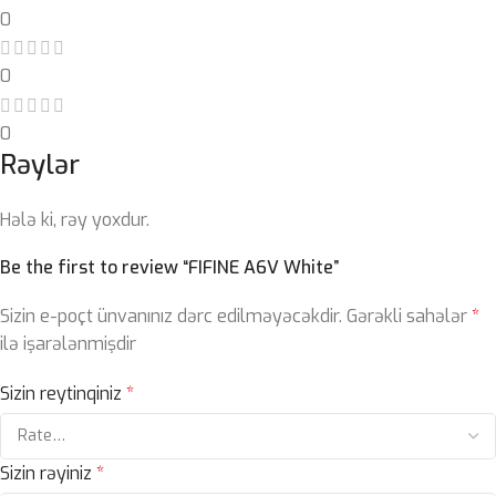
0
0
0
Rəylər
Hələ ki, rəy yoxdur.
Be the first to review “FIFINE A6V White”
Sizin e-poçt ünvanınız dərc edilməyəcəkdir.
Gərəkli sahələr
*
ilə işarələnmişdir
Sizin reytinqiniz
*
Sizin rəyiniz
*