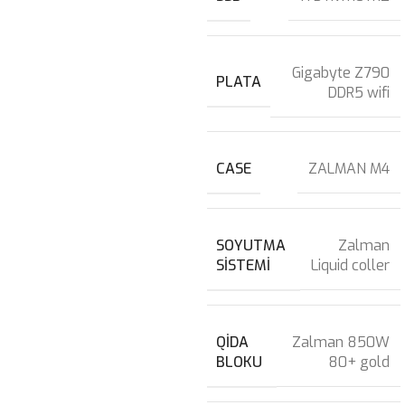
Gigabyte Z790
PLATA
DDR5 wifi
CASE
ZALMAN M4
SOYUTMA
Zalman
SISTEMI
Liquid coller
QIDA
Zalman 850W
BLOKU
80+ gold