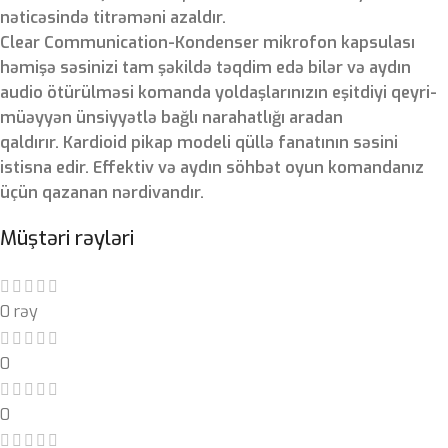
nəticəsində titrəməni azaldır.
Clear Communication-Kondenser mikrofon kapsulası
həmişə səsinizi tam şəkildə təqdim edə bilər və aydın
audio ötürülməsi komanda yoldaşlarınızın eşitdiyi qeyri-
müəyyən ünsiyyətlə bağlı narahatlığı aradan
qaldırır. Kardioid pikap modeli qüllə fanatının səsini
istisna edir. Effektiv və aydın söhbət oyun komandanız
üçün qazanan nərdivandır.
Müştəri rəyləri
0 rəy
0
0