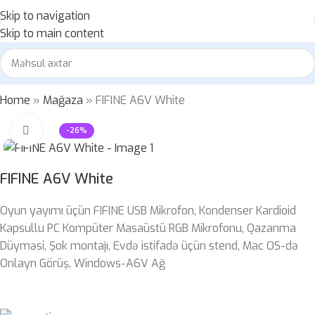
Skip to navigation
Skip to main content
Home
»
Mağaza
»
FIFINE A6V White
Böyütmək üçün klikləyin
-26%
FIFINE A6V White
Oyun yayımı üçün FIFINE USB Mikrofon, Kondenser Kardioid
Kapsullu PC Kompüter Masaüstü RGB Mikrofonu, Qazanma
Düyməsi, Şok montajı, Evdə istifadə üçün stend, Mac OS-də
Onlayn Görüş, Windows-A6V Ağ