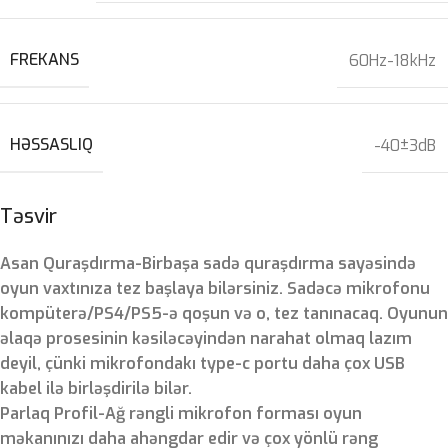
FREKANS
60Hz-18kHz
HƏSSASLIQ
-40±3dB
Təsvir
Asan Quraşdırma-Birbaşa sadə quraşdırma sayəsində
oyun vaxtınıza tez başlaya bilərsiniz. Sadəcə mikrofonu
kompüterə/PS4/PS5-ə qoşun və o, tez tanınacaq. Oyunun
əlaqə prosesinin kəsiləcəyindən narahat olmaq lazım
deyil, çünki mikrofondakı type-c portu daha çox USB
kabel ilə birləşdirilə bilər.
Parlaq Profil-Ağ rəngli mikrofon forması oyun
məkanınızı daha ahəngdar edir və çox yönlü rəng