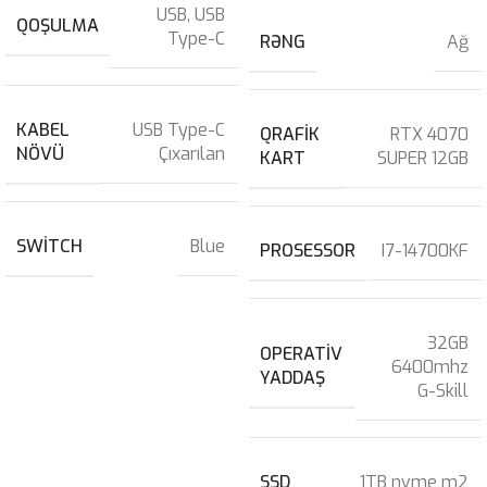
USB
,
USB
QOŞULMA
Type-C
RƏNG
Ağ
KABEL
USB Type-C
QRAFIK
RTX 4070
NÖVÜ
Çıxarılan
KART
SUPER 12GB
SWITCH
Blue
PROSESSOR
I7-14700KF
32GB
OPERATIV
6400mhz
YADDAŞ
G-Skill
SSD
1TB nvme m2