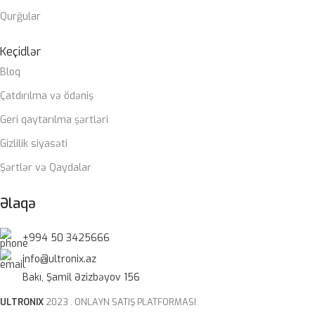
Qurğular
Keçidlər
Bloq
Çatdırılma və ödəniş
Geri qaytarılma şərtləri
Gizlilik siyasəti
Şərtlər və Qaydalar
Əlaqə
+994 50 3425666
info@ultronix.az
Bakı, Şamil Əzizbəyov 156
ULTRONIX
2023 . ONLAYN SATIŞ PLATFORMASI.