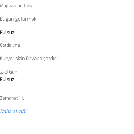
Mağazadan təhvil
Bugün götürmək
Pulsuz
Çatdırılma
Kuryer sizin ünvana çatdırır
2-3 Gün
Pulsuz
Zəmanət 1 il
Daha ətraflı