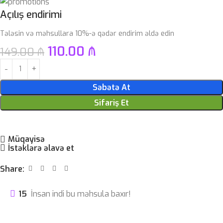
Açılış endirimi
Tələsin və məhsullara 10%-ə qədər endirim əldə edin
110.00
₼
149.00
₼
Səbətə At
Sifariş Et
Müqayisə
İstəklərə əlavə et
Share:
15
İnsan indi bu məhsula baxır!