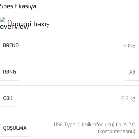
Spesifikasiya
Ümumi baxış
BREND
FIFINE
RƏNG
Ağ
ÇƏKI
0.6 kg
USB Type-C (mikrofon ucu) tip-A 2.0
QOŞULMA
(kompüter sonu)