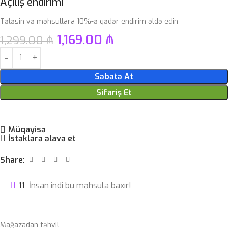
Açılış endirimi
Tələsin və məhsullara 10%-ə qədər endirim əldə edin
1,169.00
₼
1,299.00
₼
Səbətə At
Sifariş Et
Müqayisə
İstəklərə əlavə et
Share:
11
İnsan indi bu məhsula baxır!
Mağazadan təhvil