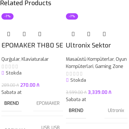
Related Products
-7%
-7%
EPOMAKER TH80 SE
Ultronix Sektor
Qurğular
,
Klaviaturalar
Masaüstü Kompüterlər
,
Oyun
Kompüterləri
,
Gaming Zone
Stokda
Stokda
270.00
₼
289.00
₼
Səbətə at
3,339.00
₼
3,599.00
₼
Səbətə at
BREND
EPOMAKER
BREND
Ultronix
USB
,
USB