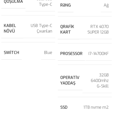
QOŞULMA
Type-C
RƏNG
Ağ
KABEL
USB Type-C
QRAFIK
RTX 4070
NÖVÜ
Çıxarılan
KART
SUPER 12GB
SWITCH
Blue
PROSESSOR
I7-14700KF
32GB
OPERATIV
6400mhz
YADDAŞ
G-Skill
SSD
1TB nvme m2