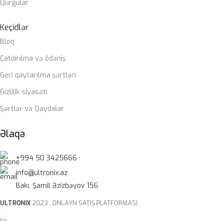
Qurğular
Keçidlər
Bloq
Çatdırılma və ödəniş
Geri qaytarılma şərtləri
Gizlilik siyasəti
Şərtlər və Qaydalar
Əlaqə
+994 50 3425666
info@ultronix.az
Bakı, Şamil Əzizbəyov 156
ULTRONIX
2023 . ONLAYN SATIŞ PLATFORMASI.