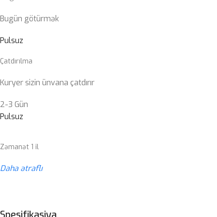
Bugün götürmək
Pulsuz
Çatdırılma
Kuryer sizin ünvana çatdırır
2-3 Gün
Pulsuz
Zəmanət 1 il
Daha ətraflı
Spesifikasiya