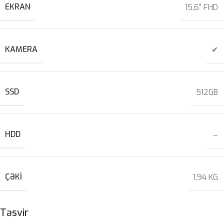
EKRAN
15,6″ FHD
KAMERA
✔
SSD
512GB
HDD
–
ÇƏKI
1,94 KG
Təsvir