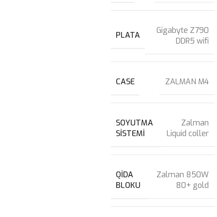
Gigabyte Z790
PLATA
DDR5 wifi
CASE
ZALMAN M4
SOYUTMA
Zalman
SISTEMI
Liquid coller
QIDA
Zalman 850W
BLOKU
80+ gold