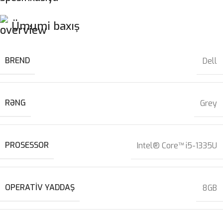
Ümumi baxış
BREND
Dell
RƏNG
Grey
PROSESSOR
Intel® Core™ i5-1335U
OPERATIV YADDAŞ
8GB