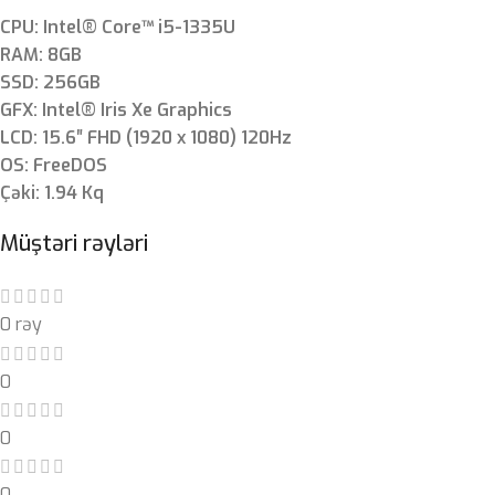
CPU: Intel® Core™ i5-1335U
RAM: 8GB
SSD: 256GB
GFX: Intel® Iris Xe Graphics
LCD: 15.6″ FHD (1920 x 1080) 120Hz
OS: FreeDOS
Çəki: 1.94 Kq
Müştəri rəyləri
0 rəy
0
0
0