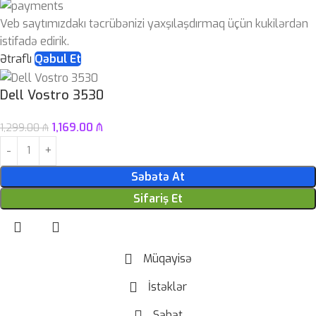
Veb saytımızdakı təcrübənizi yaxşılaşdırmaq üçün kukilərdən
istifadə edirik.
Ətraflı
Qəbul Et
Dell Vostro 3530
1,169.00
₼
1,299.00
₼
Səbətə At
Sifariş Et
Müqayisə
İstəklər
Səbət