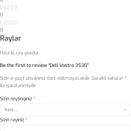
0
0
Rəylər
Hələ ki, rəy yoxdur.
Be the first to review “Dell Vostro 3530”
Sizin e-poçt ünvanınız dərc edilməyəcəkdir.
Gərəkli sahələr
*
ilə işarələnmişdir
Sizin reytinqiniz
*
Sizin rəyiniz
*