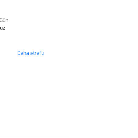
 Gün
suz
Daha ətraflı