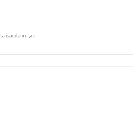
ilə işarələnmişdir