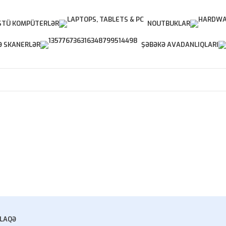
TÜ KOMPÜTERLƏR
NOUTBUKLAR
Ə SKANERLƏR
ŞƏBƏKƏ AVADANLIQLARI
LAQƏ