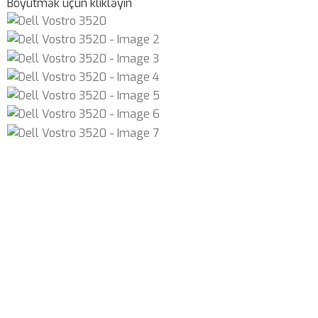
Böyütmək üçün klikləyin