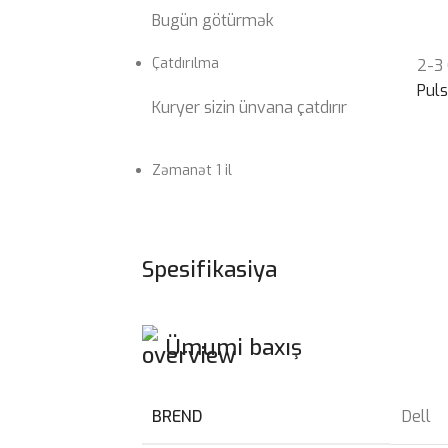
Bugün götürmək
Çatdırılma
2-3
Pul
Kuryer sizin ünvana çatdırır
Zəmanət 1 il
Spesifikasiya
Ümumi baxış
BREND
Dell