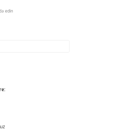
də edin
re:
suz