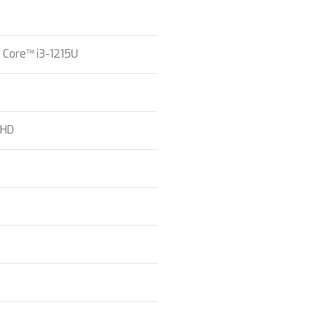
 Core™ i3-1215U
FHD
G