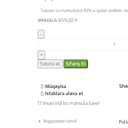
Tələsin və məhsullara 10%-ə qədər endirim əl
999.00
₼
859.00
₼
Səbətə at
Sifariş Et
Sha
Müqayisə
İstəklərə əlavə et
17
İnsan indi bu məhsula baxır!
Mağazadan təhvil
Pul