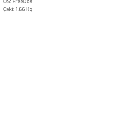
OS: FreeDos
Çəki: 1.66 Kq