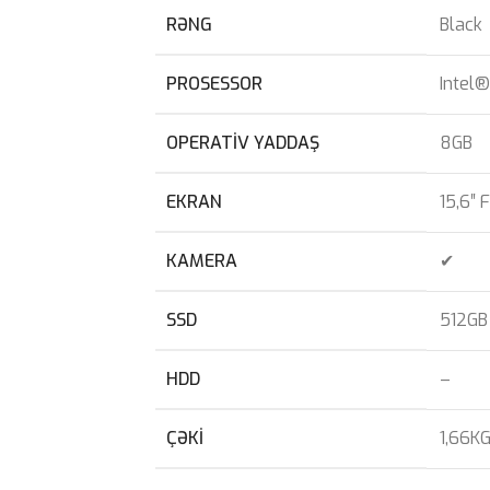
RƏNG
Black
PROSESSOR
Intel®
OPERATIV YADDAŞ
8GB
EKRAN
15,6″ 
KAMERA
✔
SSD
512GB
HDD
–
ÇƏKI
1,66K