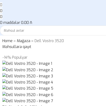
0
0
0
maddələr
0.00
₼
Home
»
Mağaza
»
Dell Vostro 3520
Məhsullara qayıt
-14%
Populyar