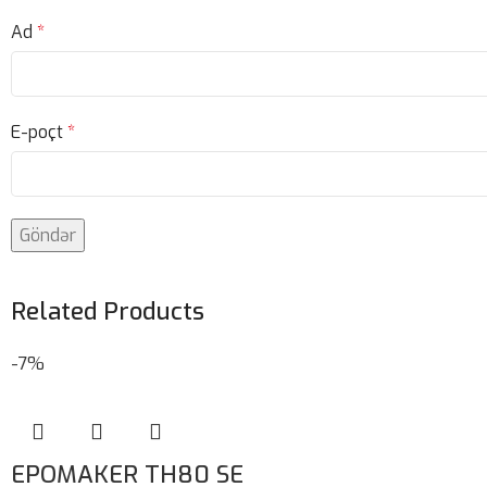
Ad
*
E-poçt
*
Related Products
-7%
EPOMAKER TH80 SE