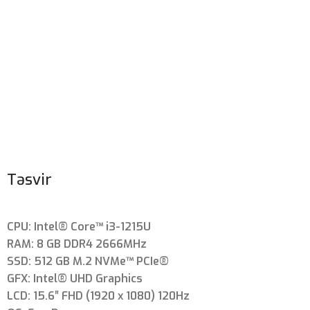
Təsvir
CPU: Intel® Core™ i3-1215U
RAM: 8 GB DDR4 2666MHz
SSD: 512 GB M.2 NVMe™ PCIe®
GFX: Intel® UHD Graphics
LCD: 15.6″ FHD (1920 x 1080) 120Hz