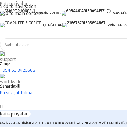
Kateqoriyalar
Skip to navigation
Skip to main content
GAMING ZONE
MASAÜS
QURĞULAR
PRINTER V
Əlaqə
+994 50 3425666
Şəhərdaxili
Pulsuz çatdırılma
Kateqoriyalar
MAĞAZA
ENDIRIMLƏR
ÇOX SATILANLAR
YENI GƏLƏNLƏR
KOMPÜTERINI YIĞ
Ə