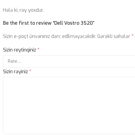
Hələ ki, rəy yoxdur.
Be the first to review “Dell Vostro 3520”
Sizin e-poçt ünvanınız dərc edilməyəcəkdir.
Gərəkli sahələr
*
Sizin reytinqiniz
*
Sizin rəyiniz
*