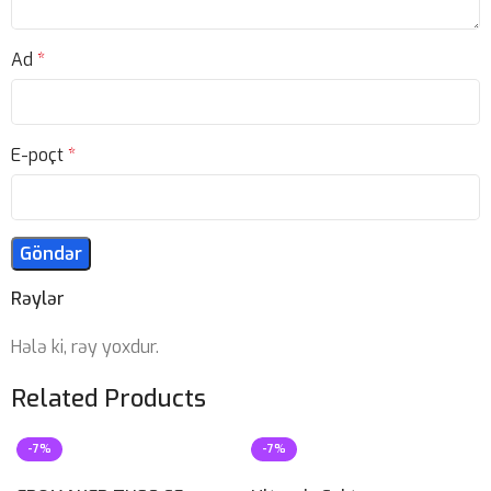
Ad
*
E-poçt
*
Rəylər
Hələ ki, rəy yoxdur.
Related Products
-7%
-7%