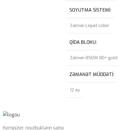
SOYUTMA SISTEMI
Zalman Liquid coller
QIDA BLOKU
Zalman 850W 80+ gold
ZƏMANƏT MÜDDƏTI
12 ay
Kompüter, noutbukların satışı