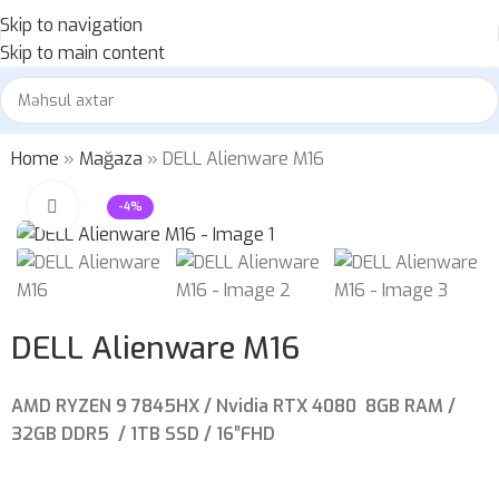
Skip to navigation
Skip to main content
Home
»
Mağaza
»
DELL Alienware M16
Böyütmək üçün klikləyin
-4%
DELL Alienware M16
AMD RYZEN 9 7845HX / Nvidia RTX 4080 8GB RAM /
32GB DDR5 / 1TB SSD / 16″FHD