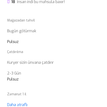
18
İnsan indi bu məhsula baxır!
Mağazadan təhvil
Bugün götürmək
Pulsuz
Çatdırılma
Kuryer sizin ünvana çatdırır
2-3 Gün
Pulsuz
Zəmanət 1 il
Daha ətraflı