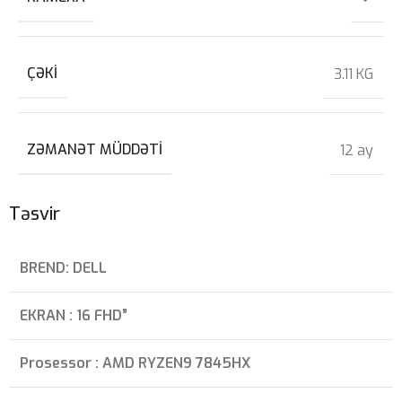
ÇƏKI
3.11 KG
ZƏMANƏT MÜDDƏTI
12 ay
Təsvir
BREND: DELL
EKRAN : 16 FHD”
Prosessor : AMD RYZEN9 7845HX