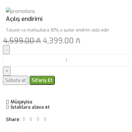
Açılış endirimi
Tələsin və məhsullara 10%-ə qədər endirim əldə edin
4,599.00
₼
4,399.00
₼
Səbətə at
Sifariş Et
Müqayisə
İstəklərə əlavə et
Share: