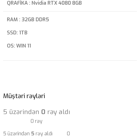
QRAFİKA : Nvidia RTX 4080 8GB
RAM : 32GB DDR5
SSD: 1TB
OS: WIN 11
Müştəri rəyləri
5 üzərindən
0
rəy aldı
0 rəy
5 üzərindən
5
rəy aldı
0