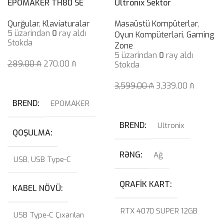
EPOMAKER TH80 SE
Ultronix Sektor
Qurğular
,
Klaviaturalar
Masaüstü Kompüterlər
,
5 üzərindən
0
rəy aldı
Oyun Kompüterləri
,
Gaming
Stokda
Zone
5 üzərindən
0
rəy aldı
289.00
₼
270.00
₼
Stokda
Səbətə At
3,599.00
₼
3,339.00
₼
Səbətə At
BREND
EPOMAKER
BREND
Ultronix
QOŞULMA
RƏNG
Ağ
USB
,
USB Type-C
QRAFIK KART
KABEL NÖVÜ
RTX 4070 SUPER 12GB
USB Type-C Çıxarılan