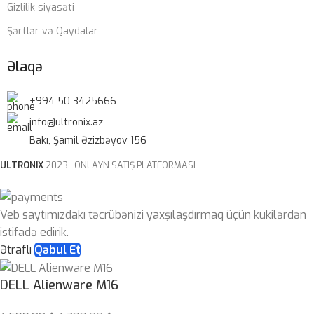
Gizlilik siyasəti
Şərtlər və Qaydalar
Əlaqə
+994 50 3425666
info@ultronix.az
Bakı, Şamil Əzizbəyov 156
ULTRONIX
2023 . ONLAYN SATIŞ PLATFORMASI.
Veb saytımızdakı təcrübənizi yaxşılaşdırmaq üçün kukilərdən
istifadə edirik.
Ətraflı
Qəbul Et
DELL Alienware M16