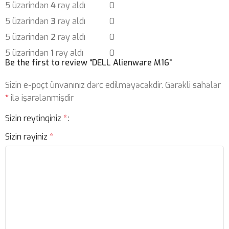
5 üzərindən
4
rəy aldı
0
5 üzərindən
3
rəy aldı
0
5 üzərindən
2
rəy aldı
0
5 üzərindən
1
rəy aldı
0
Be the first to review “DELL Alienware M16”
Sizin e-poçt ünvanınız dərc edilməyəcəkdir.
Gərəkli sahələr
*
ilə işarələnmişdir
Sizin reytinqiniz
*
Sizin rəyiniz
*