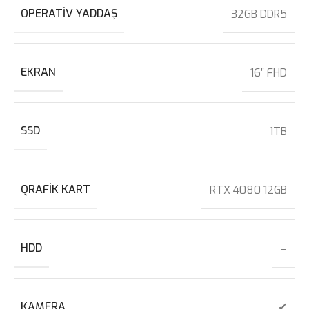
OPERATIV YADDAŞ
32GB DDR5
EKRAN
16″ FHD
SSD
1TB
QRAFIK KART
RTX 4080 12GB
HDD
–
KAMERA
✔