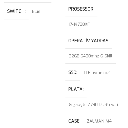
PROSESSOR
SWITCH
Blue
I7-14700KF
OPERATIV YADDAŞ
32GB 6400mhz G-Skill
SSD
1TB nvme m2
PLATA
Gigabyte Z790 DDR5 wifi
CASE
ZALMAN M4