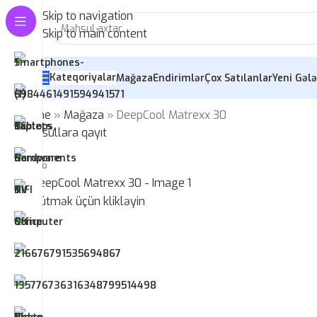
Skip to navigation
Skip to main content
Kateqoriyalar
Mağaza
Endirimlər
Çox Satılanlar
Yeni Gələ
Home
»
Mağaza
»
DeepCool Matrexx 30
Məhsullara qayıt
-21%
Böyütmək üçün klikləyin