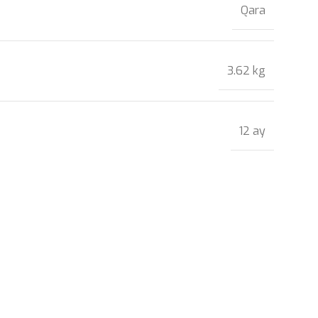
Qara
3.62 kg
12 ay