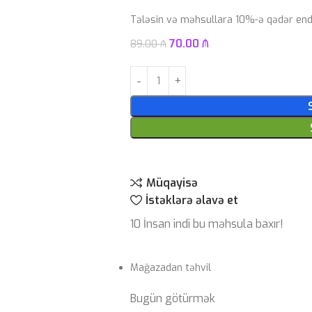
Tələsin və məhsullara 10%-ə qədər endi
70.00
₼
89.00
₼
Müqayisə
İstəklərə əlavə et
10
İnsan indi bu məhsula baxır!
Mağazadan təhvil
Bugün götürmək