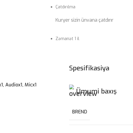
Çatdırılma
Kuryer sizin ünvana çatdırır
Zəmanət 1 il
Spesifikasiya
1, Audiox1, Micx1
Ümumi baxış
BREND