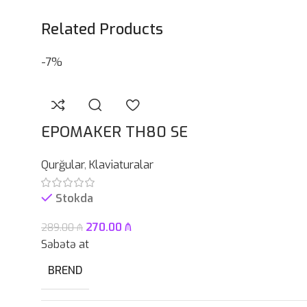
Related Products
-7%
EPOMAKER TH80 SE
Qurğular
,
Klaviaturalar
Stokda
270.00
₼
289.00
₼
Səbətə at
BREND