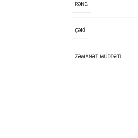
RƏNG
ÇƏKI
ZƏMANƏT MÜDDƏTI