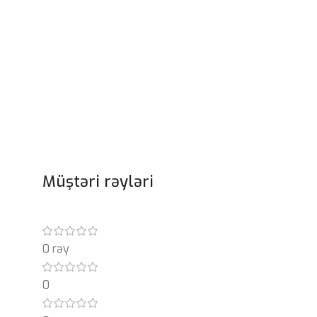
Müştəri rəyləri
0 rəy
0