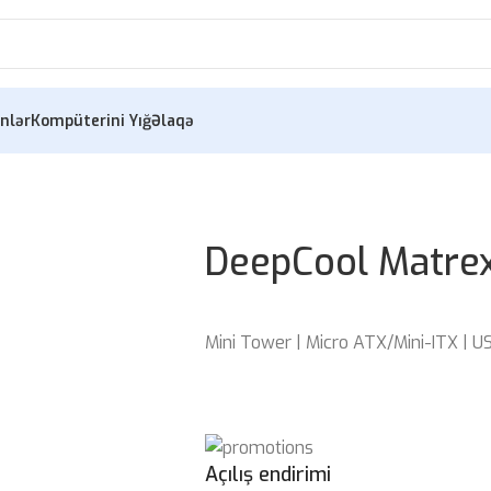
nlər
Kompüterini Yığ
Əlaqə
DeepCool Matre
Mini Tower | Micro ATX/Mini-ITX | US
Açılış endirimi