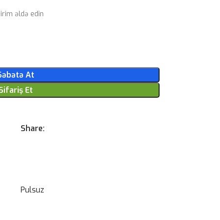
rim əldə edin
Səbətə At
Sifariş Et
Share:
Pulsuz