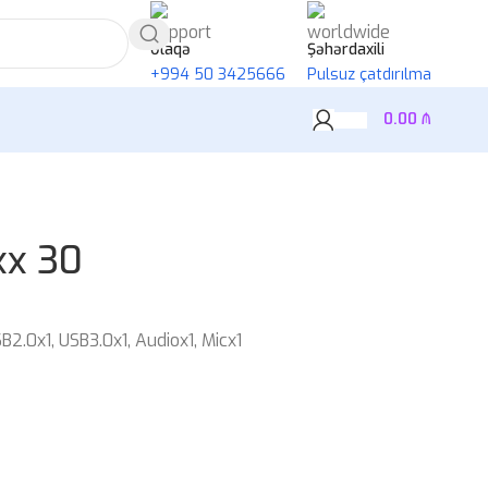
Əlaqə
Şəhərdaxili
+994 50 3425666
Pulsuz çatdırılma
0.00
₼
xx 30
B2.0x1, USB3.0x1, Audiox1, Micx1