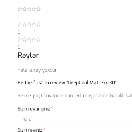
0
0
0
0
Rəylər
Hələ ki, rəy yoxdur.
Be the first to review “DeepCool Matrexx 30”
Sizin e-poçt ünvanınız dərc edilməyəcəkdir.
Gərəkli s
Sizin reytinqiniz
*
Sizin rəyiniz
*