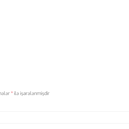
ahələr
*
ilə işarələnmişdir