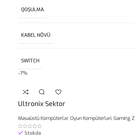
QOŞULMA
KABEL NÖVÜ
SWITCH
-7%
Ultronix Sektor
Masaüstü Kompüterlər
,
Oyun Kompüterləri
,
Gaming Z
Stokda