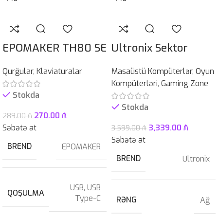
EPOMAKER TH80 SE
Ultronix Sektor
Qurğular
,
Klaviaturalar
Masaüstü Kompüterlər
,
Oyun
Kompüterləri
,
Gaming Zone
Stokda
Stokda
270.00
₼
289.00
₼
Səbətə at
3,339.00
₼
3,599.00
₼
Səbətə at
BREND
EPOMAKER
BREND
Ultronix
USB
,
USB
QOŞULMA
Type-C
RƏNG
Ağ