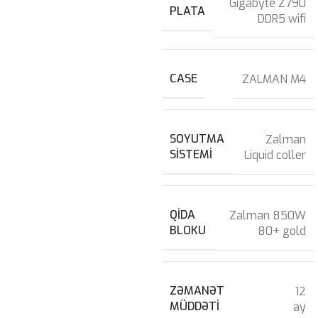
Gigabyte Z790
PLATA
DDR5 wifi
CASE
ZALMAN M4
SOYUTMA
Zalman
SISTEMI
Liquid coller
QIDA
Zalman 850W
BLOKU
80+ gold
ZƏMANƏT
12
MÜDDƏTI
ay