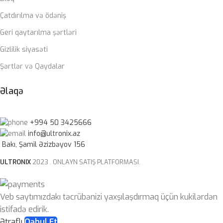
Çatdırılma və ödəniş
Geri qaytarılma şərtləri
Gizlilik siyasəti
Şərtlər və Qaydalar
Əlaqə
+994 50 3425666
info@ultronix.az
Bakı, Şamil Əzizbəyov 156
ULTRONIX
2023 . ONLAYN SATIŞ PLATFORMASI.
Veb saytımızdakı təcrübənizi yaxşılaşdırmaq üçün kukilərdən
istifadə edirik.
Ətraflı
Qəbul Et