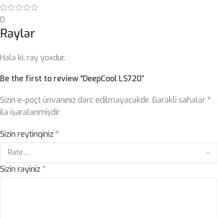
0
Rəylər
Hələ ki, rəy yoxdur.
Be the first to review “DeepCool LS720”
Sizin e-poçt ünvanınız dərc edilməyəcəkdir.
Gərəkli sahələr
*
ilə işarələnmişdir
Sizin reytinqiniz
*
Sizin rəyiniz
*