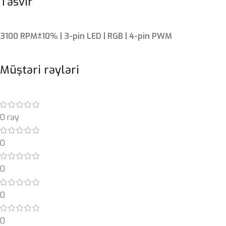
Təsvir
3100 RPM±10% | 3-pin LED | RGB | 4-pin PWM
Müştəri rəyləri
0 rəy
0
0
0
0