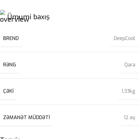
Ümumi baxış
BREND
DeepCool
RƏNG
Qara
ÇƏKI
1.33kg
ZƏMANƏT MÜDDƏTI
12 ay