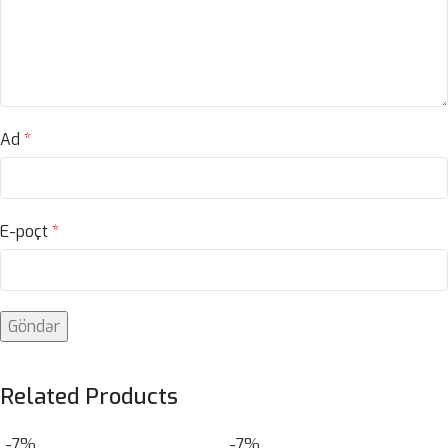
Ad
*
E-poçt
*
Related Products
-7%
-7%