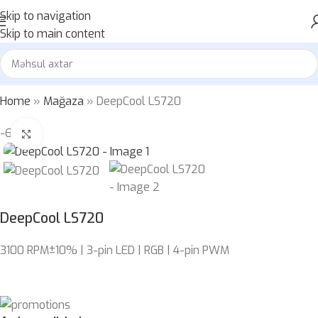
Skip to navigation
Skip to main content
Home
»
Mağaza
»
DeepCool LS720
-6%
Böyütmək üçün klikləyin
DeepCool LS720
3100 RPM±10% | 3-pin LED | RGB | 4-pin PWM