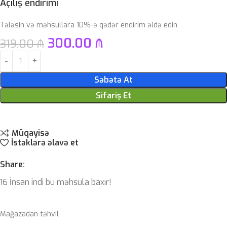
Açılış endirimi
Tələsin və məhsullara 10%-ə qədər endirim əldə edin
300.00
₼
319.00
₼
Səbətə At
Sifariş Et
Müqayisə
İstəklərə əlavə et
Share:
16
İnsan indi bu məhsula baxır!
Mağazadan təhvil