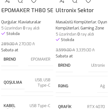
EPOMAKER TH80 SE
Ultronix Sektor
Qurğular
,
Klaviaturalar
Masaüstü Kompüterlər
,
Oyun
5 üzərindən
0
rəy aldı
Kompüterləri
,
Gaming Zone
Stokda
5 üzərindən
0
rəy aldı
Stokda
289.00
₼
270.00
₼
Səbətə at
3,599.00
₼
3,339.00
₼
Səbətə at
BREND
EPOMAKER
BREND
Ultronix
USB
,
USB
QOŞULMA
Type-C
RƏNG
Ağ
KABEL
USB Type-C
QRAFIK
RTX 4070