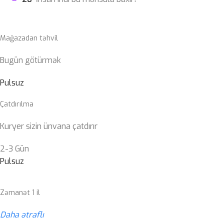
Mağazadan təhvil
Bugün götürmək
Pulsuz
Çatdırılma
Kuryer sizin ünvana çatdırır
2-3 Gün
Pulsuz
Zəmanət 1 il
Daha ətraflı