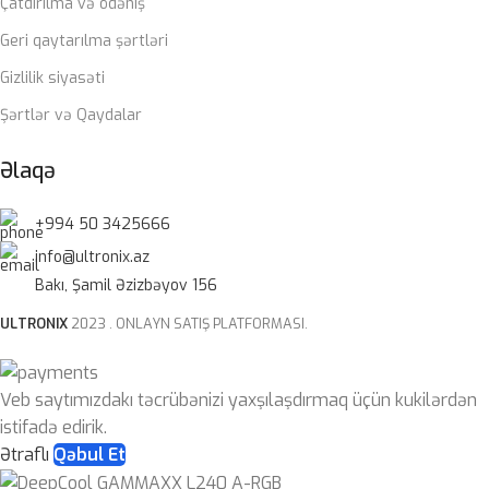
Çatdırılma və ödəniş
Geri qaytarılma şərtləri
Gizlilik siyasəti
Şərtlər və Qaydalar
Əlaqə
+994 50 3425666
info@ultronix.az
Bakı, Şamil Əzizbəyov 156
ULTRONIX
2023 . ONLAYN SATIŞ PLATFORMASI.
Veb saytımızdakı təcrübənizi yaxşılaşdırmaq üçün kukilərdən
istifadə edirik.
Ətraflı
Qəbul Et