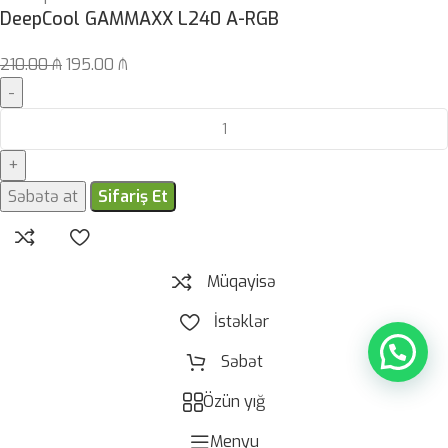
DeepCool GAMMAXX L240 A-RGB
210.00
₼
195.00
₼
Səbətə at
Sifariş Et
Müqayisə
İstəklər
Səbət
Özün yığ
Menyu