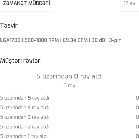
ZƏMANƏT MÜDDƏTI
12 ay
Təsvir
LGA1700 | 500-1800 RPM | 69.34 CFM | 30 dB | 3-pin
Müştəri rəyləri
5 üzərindən
0
rəy aldı
0 rəy
5 üzərindən
5
rəy aldı
0
5 üzərindən
4
rəy aldı
0
5 üzərindən
3
rəy aldı
0
5 üzərindən
2
rəy aldı
0
5 üzərindən
1
rəy aldı
0