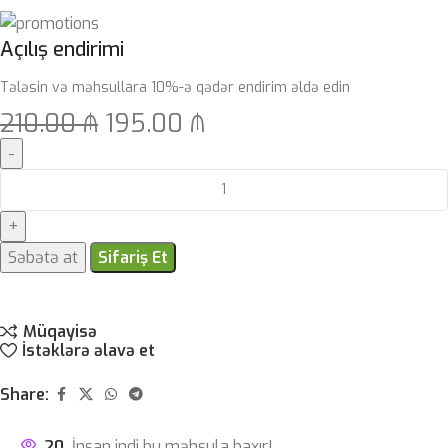
Açılış endirimi
Tələsin və məhsullara 10%-ə qədər endirim əldə edin
210.00
₼
195.00
₼
Səbətə at
Sifariş Et
Müqayisə
İstəklərə əlavə et
Share:
20
İnsan indi bu məhsula baxır!