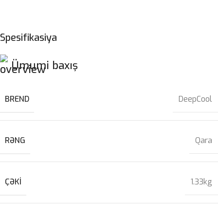
Spesifikasiya
Ümumi baxış
BREND
DeepCool
RƏNG
Qara
ÇƏKI
1.33kg