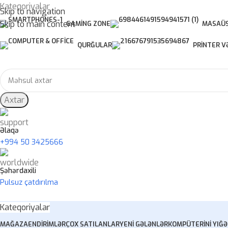
Kateqoriyalar
Skip to navigation
Skip to main content
GAMING ZONE
MASAÜS
QURĞULAR
PRINTER V
Axtar
Əlaqə
+994 50 3425666
Şəhərdaxili
Pulsuz çatdırılma
Kateqoriyalar
MAĞAZA
ENDIRIMLƏR
ÇOX SATILANLAR
YENI GƏLƏNLƏR
KOMPÜTERINI YIĞ
Ə