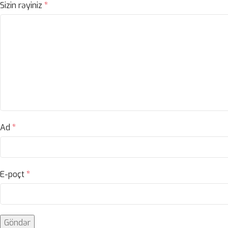
Sizin rəyiniz
*
Ad
*
E-poçt
*