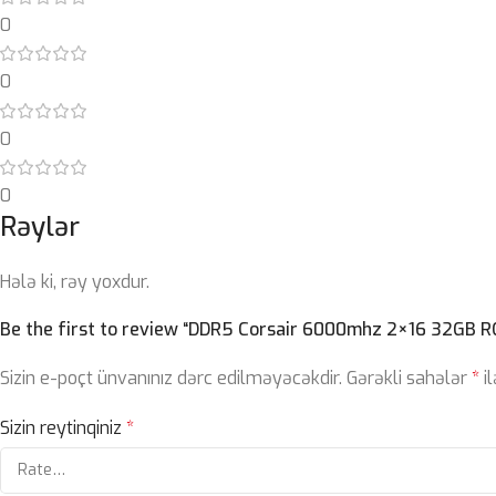
0
0
0
0
Rəylər
Hələ ki, rəy yoxdur.
Be the first to review “DDR5 Corsair 6000mhz 2×16 32GB R
Sizin e-poçt ünvanınız dərc edilməyəcəkdir.
Gərəkli sahələr
*
il
Sizin reytinqiniz
*