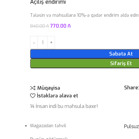
Açılış endirimi
Tələsin və məhsullara 10%-ə qədər endirim əldə edin
770.00
₼
840.00
₼
Səbətə At
Sifariş Et
Share
Müqayisə
İstəklərə əlavə et
14
İnsan indi bu məhsula baxır!
Mağazadan təhvil
Pulsu