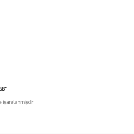
GB”
ə işarələnmişdir