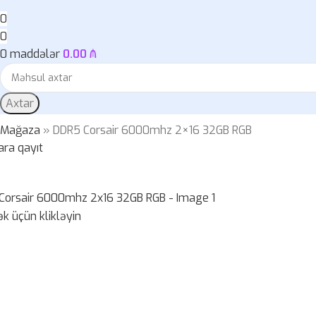
0
0
0
maddələr
0.00
₼
Axtar
»
Mağaza
»
DDR5 Corsair 6000mhz 2×16 32GB RGB
ara qayıt
k üçün klikləyin