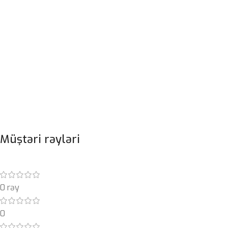
Müştəri rəyləri
0 rəy
0