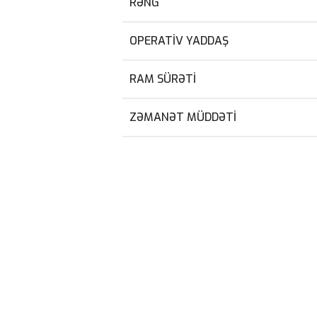
RƏNG
OPERATIV YADDAŞ
RAM SÜRƏTI
ZƏMANƏT MÜDDƏTI