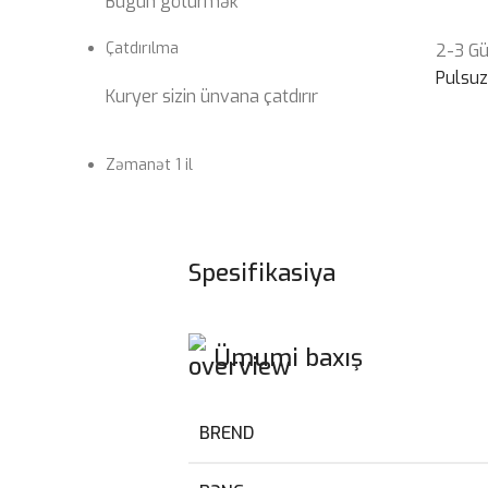
Bugün götürmək
Çatdırılma
2-3 G
Pulsu
Kuryer sizin ünvana çatdırır
Zəmanət 1 il
Spesifikasiya
Ümumi baxış
BREND