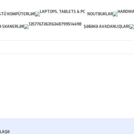
TÜ KOMPÜTERLƏR
NOUTBUKLAR
Ə SKANERLƏR
ŞƏBƏKƏ AVADANLIQLARI
LAQƏ