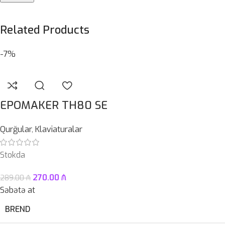
Related Products
-7%
EPOMAKER TH80 SE
Qurğular
,
Klaviaturalar
Stokda
270.00
₼
289.00
₼
Səbətə at
BREND