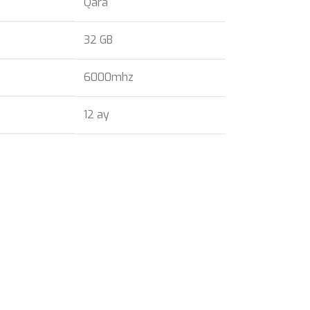
Qara
32 GB
6000mhz
12 ay