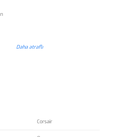
ün
z
Daha ətraflı
Corsair