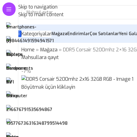
Skip to navigation
Skip to main content
Kateqoriyalar
Mağaza
Endirimlər
Çox Satılanlar
Yeni Gəl
Home
»
Mağaza
»
DDR5 Corsair 5200mhz 2×16 32G
Məhsullara qayıt
-7%
Böyütmək üçün klikləyin