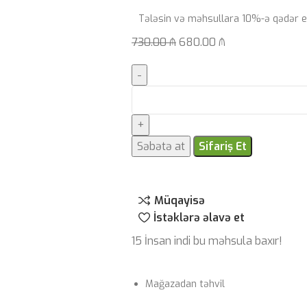
Tələsin və məhsullara 10%-ə qədər e
730.00
₼
680.00
₼
Səbətə at
Sifariş Et
Müqayisə
İstəklərə əlavə et
15
İnsan indi bu məhsula baxır!
Mağazadan təhvil