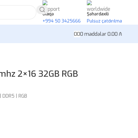
Əlaqə
Şəhərdaxili
+994 50 3425666
Pulsuz çatdırılma
0
0
0
maddələr
0.00
₼
mhz 2×16 32GB RGB
| DDR5 | RGB