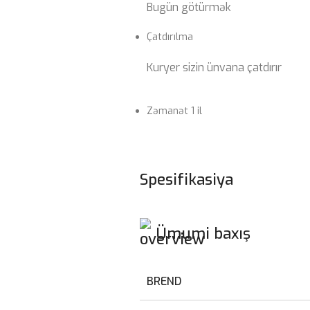
Bugün götürmək
Çatdırılma
Kuryer sizin ünvana çatdırır
Zəmanət 1 il
Spesifikasiya
Ümumi baxış
BREND