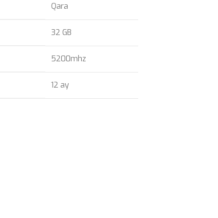
Qara
32 GB
5200mhz
12 ay