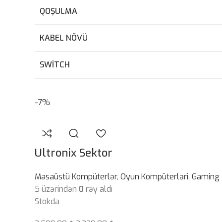
QOŞULMA
KABEL NÖVÜ
SWITCH
-7%
Ultronix Sektor
Masaüstü Kompüterlər
,
Oyun Kompüterləri
,
Gaming
5 üzərindən
0
rəy aldı
Stokda