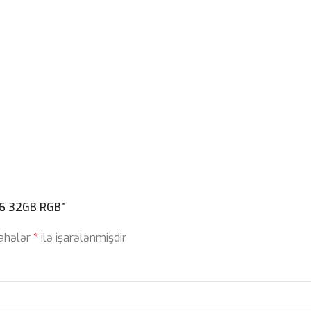
16 32GB RGB”
sahələr
*
ilə işarələnmişdir