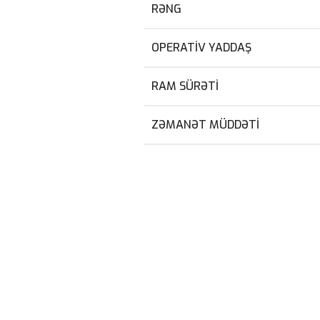
RƏNG
OPERATIV YADDAŞ
RAM SÜRƏTI
ZƏMANƏT MÜDDƏTI