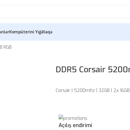
ənlər
Kompüterini Yığ
Əlaqə
B RGB
DDR5 Corsair 5200
Corsair | 5200mhz | 32GB | 2x 16GB
Açılış endirimi