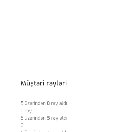
Müştəri rəyləri
5 üzərindən
0
rəy aldı
0 rəy
5 üzərindən
5
rəy aldı
0