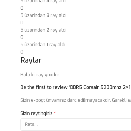
5 üzərindən
4
rəy aldı
0
5 üzərindən
3
rəy aldı
0
5 üzərindən
2
rəy aldı
0
5 üzərindən
1
rəy aldı
0
Rəylər
Hələ ki, rəy yoxdur.
Be the first to review “DDR5 Corsair 5200mhz 2×
Sizin e-poçt ünvanınız dərc edilməyəcəkdir.
Gərəkli 
Sizin reytinqiniz
*