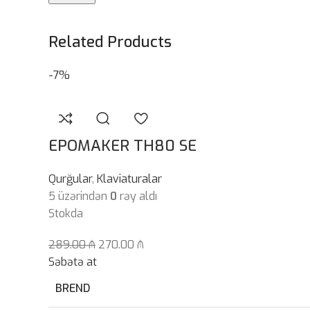
Related Products
-7%
EPOMAKER TH80 SE
Qurğular
,
Klaviaturalar
5 üzərindən
0
rəy aldı
Stokda
289.00
₼
270.00
₼
Səbətə at
BREND