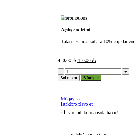
Açılış endirimi
Tələsin və məhsullara 10%-ə qədər end
450.00
₼
410.00
₼
Səbətə at
Sifariş et
Müqayisə
İstəklərə əlavə et
12
İnsan indi bu məhsula baxır!
Mağazadan təhvil