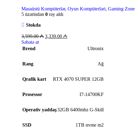
Masaüstü Kompüterlər
,
Oyun Kompüterləri
,
Gaming Zone
5 üzərindən
0
rəy aldı
Stokda
3,599.00
₼
3,339.00
₼
Səbətə at
Brend
Ultronix
Rəng
Ağ
Qrafik kart
RTX 4070 SUPER 12GB
Prosessor
I7-14700KF
Operativ yaddaş
32GB 6400mhz G-Skill
SSD
1TB nvme m2