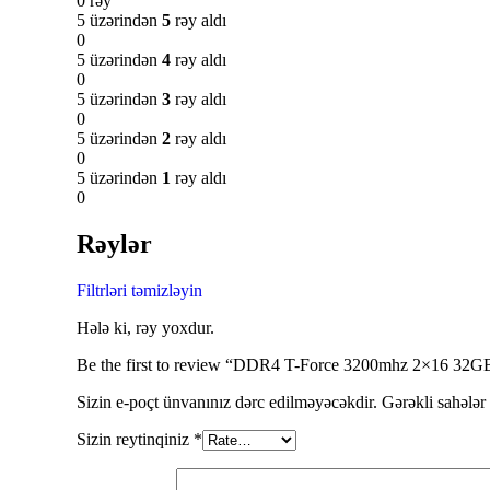
0 rəy
5 üzərindən
5
rəy aldı
0
5 üzərindən
4
rəy aldı
0
5 üzərindən
3
rəy aldı
0
5 üzərindən
2
rəy aldı
0
5 üzərindən
1
rəy aldı
0
Rəylər
Filtrləri təmizləyin
Hələ ki, rəy yoxdur.
Be the first to review “DDR4 T-Force 3200mhz 2×16 32G
Sizin e-poçt ünvanınız dərc edilməyəcəkdir.
Gərəkli sahələr
Sizin reytinqiniz
*