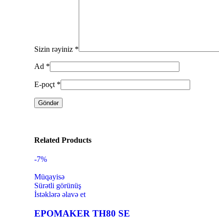
Sizin rəyiniz
*
Ad
*
E-poçt
*
Related Products
-7%
Müqayisə
Sürətli görünüş
İstəklərə əlavə et
EPOMAKER TH80 SE