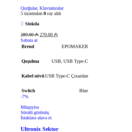
Qurğular
,
Klaviaturalar
5 üzərindən
0
rəy aldı
Stokda
289.00
₼
270.00
₼
Səbətə at
Brend
EPOMAKER
Qoşulma
USB
,
USB Type-C
Kabel növü
USB Type-C Çıxarılan
Switch
Blue
-7%
Müqayisə
Sürətli görünüş
İstəklərə əlavə et
Ultronix Sektor