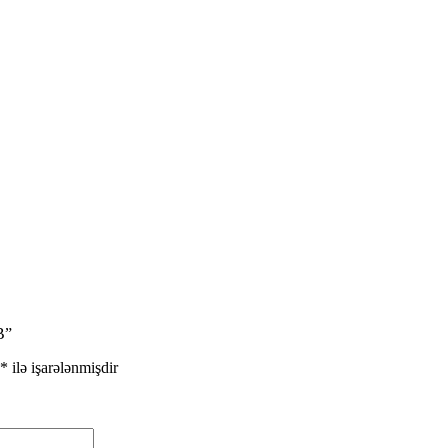
B”
*
ilə işarələnmişdir