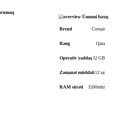
qorumaq
Ümumi baxış
Brend
Corsair
Rəng
Qara
Operativ yaddaş
32 GB
Zəmanət müddəti
12 ay
RAM sürəti
3200mhz