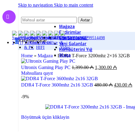
Skip to navigation
Skip to main content
Axtar
Mağaza
Endirimlər
Çox Satılanlar
Kateqoriyalar
Yeni Gələnlər
Kompüterini Yığ
Əlaqə
Home
»
Mağaza
»
DDR4 T-Force 3200mhz 2×16 32GB
Ultronix Gaming Play PC
1,399.00
₼
1,300.00
₼
Məhsullara qayıt
DDR4 T-Force 3600mhz 2x16 32GB
480.00
₼
430.00
₼
-9%
Böyütmək üçün klikləyin