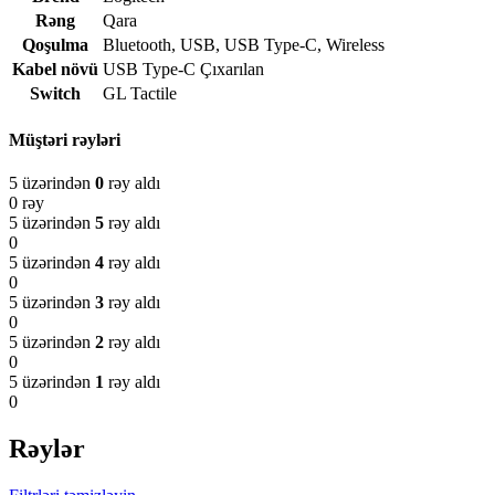
Rəng
Qara
Qoşulma
Bluetooth
,
USB
,
USB Type-C
,
Wireless
Kabel növü
USB Type-C Çıxarılan
Switch
GL Tactile
Müştəri rəyləri
5 üzərindən
0
rəy aldı
0 rəy
5 üzərindən
5
rəy aldı
0
5 üzərindən
4
rəy aldı
0
5 üzərindən
3
rəy aldı
0
5 üzərindən
2
rəy aldı
0
5 üzərindən
1
rəy aldı
0
Rəylər