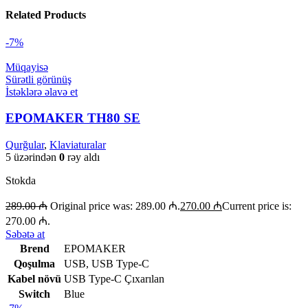
Related Products
-7%
Müqayisə
Sürətli görünüş
İstəklərə əlavə et
EPOMAKER TH80 SE
Qurğular
,
Klaviaturalar
5 üzərindən
0
rəy aldı
Stokda
289.00
₼
Original price was: 289.00 ₼.
270.00
₼
Current price is:
270.00 ₼.
Səbətə at
Brend
EPOMAKER
Qoşulma
USB
,
USB Type-C
Kabel növü
USB Type-C Çıxarılan
Switch
Blue