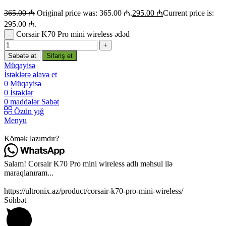
365.00
₼
Original price was: 365.00 ₼.
295.00
₼
Current price is:
295.00 ₼.
Corsair K70 Pro mini wireless ədəd
Səbətə at
Sifariş et
Müqayisə
İstəklərə əlavə et
0
Müqayisə
0
İstəklər
0
maddələr
Səbət
Özün yığ
Menyu
Kömək lazımdır?
Salam! Corsair K70 Pro mini wireless adlı məhsul ilə
maraqlanıram...
https://ultronix.az/product/corsair-k70-pro-mini-wireless/
Söhbət