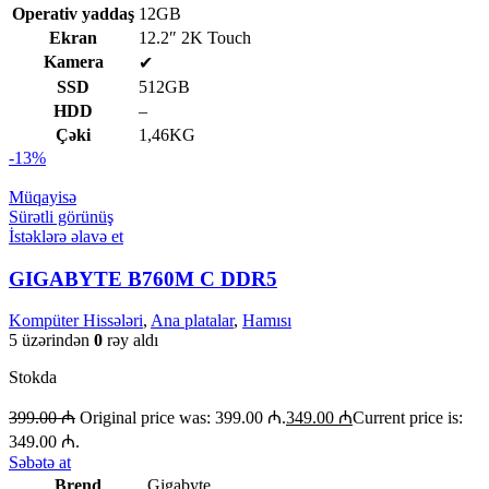
Operativ yaddaş
12GB
Ekran
12.2″ 2K Touch
Kamera
✔
SSD
512GB
HDD
–
Çəki
1,46KG
-13%
Müqayisə
Sürətli görünüş
İstəklərə əlavə et
GIGABYTE B760M C DDR5
Kompüter Hissələri
,
Ana platalar
,
Hamısı
5 üzərindən
0
rəy aldı
Stokda
399.00
₼
Original price was: 399.00 ₼.
349.00
₼
Current price is:
349.00 ₼.
Səbətə at
Brend
Gigabyte