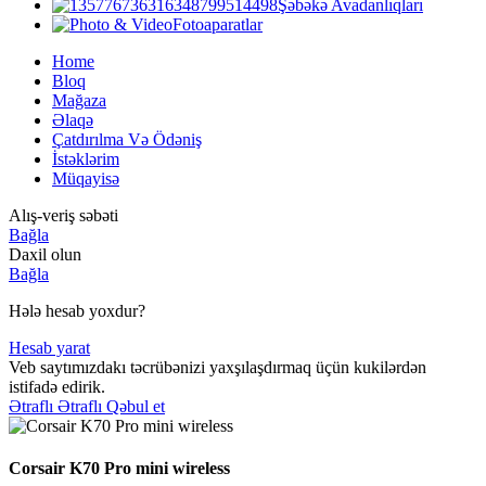
Şəbəkə Avadanlıqları
Fotoaparatlar
Home
Bloq
Mağaza
Əlaqə
Çatdırılma Və Ödəniş
İstəklərim
Müqayisə
Alış-veriş səbəti
Bağla
Daxil olun
Bağla
Hələ hesab yoxdur?
Hesab yarat
Veb saytımızdakı təcrübənizi yaxşılaşdırmaq üçün kukilərdən
istifadə edirik.
Ətraflı
Ətraflı
Qəbul et
Corsair K70 Pro mini wireless