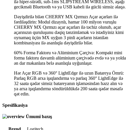
ilə hiper-sürətli, sub-1ms SLIPSTREAM WIRELESS, aşağı
gecikməli Bluetooth və ya USB kabeli ilə güclü simsiz əlaqə.
Dəyişdirilə bilən CHERRY MX Qırmızı Açar açarları ilə
fərdiləşdirin: Modul dizaynlı, hamar 100 milyon vuruşlu
CHERRY MX Qırmızı açar açarları ilə təchiz olunub, açar
açarınızın quruluşunu dəqiq tənzimləmək və istədiyiniz kimi
oynamaq üçün MX uyğun 3 pinli açarların istənilən
kombinasiyası ilə asanlıqla dəyişdirilə bilər.
60% Forma Faktoru və Alüminium Çərçivə: Kompakt mini
forma faktoru davamlı alüminium çərçivədə evdə və ya yolda
ən dar məkanlara belə asanlıqla uyğunlaşır.
Hər Açar RGB və 360° LightEdge ilə uzun Batareya Ömrü:
Parlaq RGB arxa işıqlandırma və parlaq 360° LightEdge ilə
32 saata qədər simsiz batareyanın işləməsindən həzz alın və
ya arxa işıqlandırma söndürüldükdə 200 saata qədər məsafə
qət edin.
Spesifikasiya
Ümumi baxış
Brend
Logitech