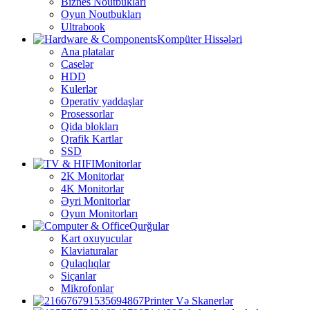
Biznes Noutbukları
Oyun Noutbukları
Ultrabook
Kompüter Hissələri
Ana platalar
Caselər
HDD
Kulerlər
Operativ yaddaşlar
Prosessorlar
Qida blokları
Qrafik Kartlar
SSD
Monitorlar
2K Monitorlar
4K Monitorlar
Əyri Monitorlar
Oyun Monitorları
Qurğular
Kart oxuyucular
Klaviaturalar
Qulaqlıqlar
Siçanlar
Mikrofonlar
Printer Və Skanerlər