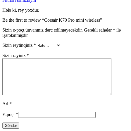
Filtrləri təmizləyin
Hələ ki, rəy yoxdur.
Be the first to review “Corsair K70 Pro mini wireless”
Sizin e-poçt ünvanınız dərc edilməyəcəkdir.
Gərəkli sahələr
*
ilə
işarələnmişdir
Sizin reytinqiniz
*
Sizin rəyiniz
*
Ad
*
E-poçt
*