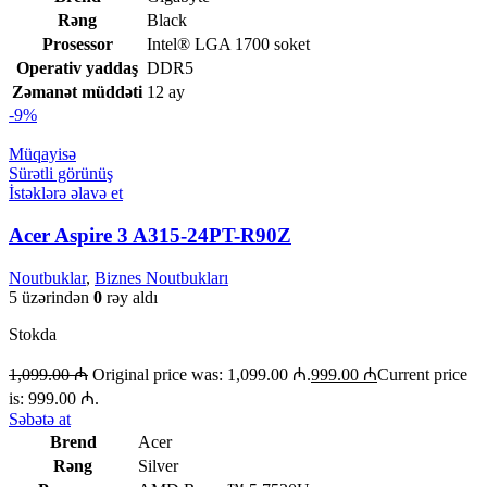
Rəng
Black
Prosessor
Intel® LGA 1700 soket
Operativ yaddaş
DDR5
Zəmanət müddəti
12 ay
-9%
Müqayisə
Sürətli görünüş
İstəklərə əlavə et
Acer Aspire 3 A315-24PT-R90Z
Noutbuklar
,
Biznes Noutbukları
5 üzərindən
0
rəy aldı
Stokda
1,099.00
₼
Original price was: 1,099.00 ₼.
999.00
₼
Current price
is: 999.00 ₼.
Səbətə at
Brend
Acer
Rəng
Silver