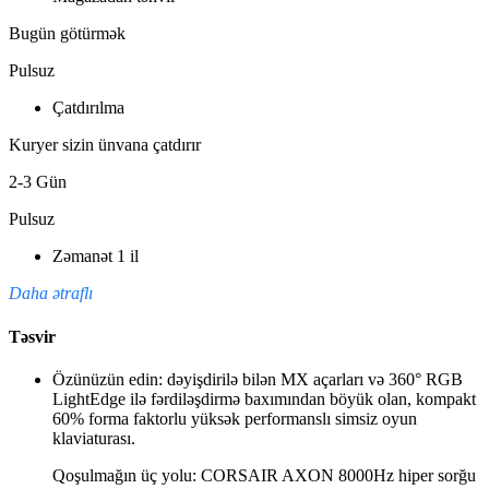
Bugün götürmək
Pulsuz
Çatdırılma
Kuryer sizin ünvana çatdırır
2-3 Gün
Pulsuz
Zəmanət 1 il
Daha ətraflı
Təsvir
Özünüzün edin: dəyişdirilə bilən MX açarları və 360° RGB
LightEdge ilə fərdiləşdirmə baxımından böyük olan, kompakt
60% forma faktorlu yüksək performanslı simsiz oyun
klaviaturası.
Qoşulmağın üç yolu: CORSAIR AXON 8000Hz hiper sorğu