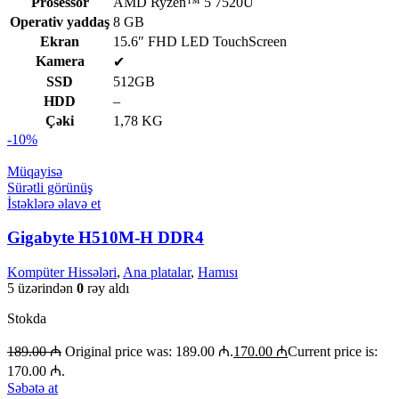
Prosessor
AMD Ryzen™ 5 7520U
Operativ yaddaş
8 GB
Ekran
15.6″ FHD LED TouchScreen
Kamera
✔
SSD
512GB
HDD
–
Çəki
1,78 KG
-10%
Müqayisə
Sürətli görünüş
İstəklərə əlavə et
Gigabyte H510M-H DDR4
Kompüter Hissələri
,
Ana platalar
,
Hamısı
5 üzərindən
0
rəy aldı
Stokda
189.00
₼
Original price was: 189.00 ₼.
170.00
₼
Current price is:
170.00 ₼.
Səbətə at