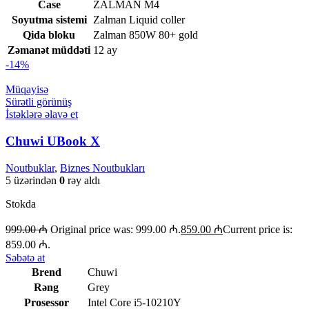
Case
ZALMAN M4
Soyutma sistemi
Zalman Liquid coller
Qida bloku
Zalman 850W 80+ gold
Zəmanət müddəti
12 ay
-14%
Müqayisə
Sürətli görünüş
İstəklərə əlavə et
Chuwi UBook X
Noutbuklar
,
Biznes Noutbukları
5 üzərindən
0
rəy aldı
Stokda
999.00
₼
Original price was: 999.00 ₼.
859.00
₼
Current price is:
859.00 ₼.
Səbətə at
Brend
Chuwi
Rəng
Grey
Prosessor
Intel Core i5-10210Y