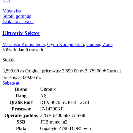
-7%
Müqayisə
Sürətli görünüş
İstəklərə əlavə et
Ultronix Sektor
Masaüstü Kompüterlər
,
Oyun Kompüterləri
,
Gaming Zone
5 üzərindən
0
rəy aldı
Stokda
3,599.00
₼
Original price was: 3,599.00 ₼.
3,339.00
₼
Current
price is: 3,339.00 ₼.
Səbətə at
Brend
Ultronix
Rəng
Ağ
Qrafik kart
RTX 4070 SUPER 12GB
Prosessor
I7-14700KF
Operativ yaddaş
32GB 6400mhz G-Skill
SSD
1TB nvme m2
Plata
Gigabyte Z790 DDR5 wifi