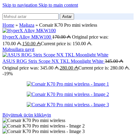
Skip to navigation
Skip to main content
Axtar
Home
»
Mağaza
»
Corsair K70 Pro mini wireless
HyperX Alloy MKW100
170.00
₼
Original price was:
170.00 ₼.
150.00
₼
Current price is: 150.00 ₼.
Məhsullara qayıt
ASUS ROG Strix Scope NX TKL Moonlight White
345.00
₼
Original price was: 345.00 ₼.
280.00
₼
Current price is: 280.00 ₼.
-19%
Böyütmək üçün klikləyin