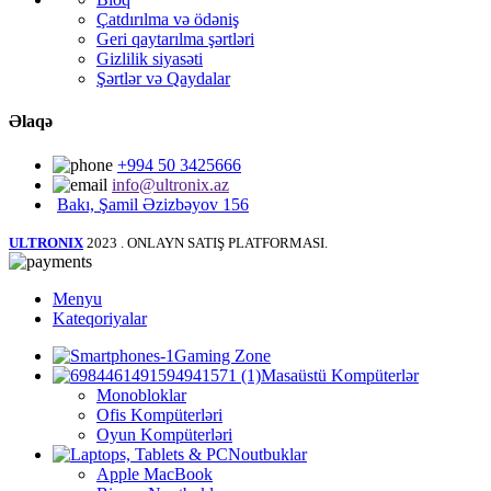
Çatdırılma və ödəniş
Geri qaytarılma şərtləri
Gizlilik siyasəti
Şərtlər və Qaydalar
Əlaqə
+994 50 3425666
info@ultronix.az
Bakı, Şamil Əzizbəyov 156
ULTRONIX
2023 . ONLAYN SATIŞ PLATFORMASI.
Menyu
Kateqoriyalar
Gaming Zone
Masaüstü Kompüterlər
Monobloklar
Ofis Kompüterləri
Oyun Kompüterləri
Noutbuklar
Apple MacBook