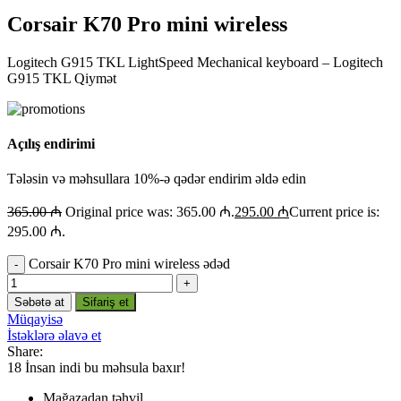
Corsair K70 Pro mini wireless
Logitech G915 TKL LightSpeed Mechanical keyboard – Logitech
G915 TKL Qiymət
Açılış endirimi
Tələsin və məhsullara 10%-ə qədər endirim əldə edin
365.00
₼
Original price was: 365.00 ₼.
295.00
₼
Current price is:
295.00 ₼.
Corsair K70 Pro mini wireless ədəd
Səbətə at
Sifariş et
Müqayisə
İstəklərə əlavə et
Share:
18
İnsan indi bu məhsula baxır!
Mağazadan təhvil