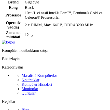
Brend
Gigabyte
Rəng
Black
10cu/11ci nəsil Intel® Core™, Pentium® Gold və
Prosessor
Celeron® Prosessorlar
Operativ
2 x DIMM, Max. 64GB, DDR4 3200 MHz
yaddaş
Zəmanət
12 ay
müddəti
Kompüter, noutbukların satışı
Bizi izləyin
Kateqoriyalar
Masaüstü Kompüterlər
Noutbuklar
Kompüter Hissələri
Monitorlar
Qurğular
Keçidlər
Bloq