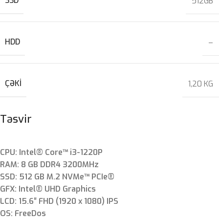
SSD
512GB
HDD
–
ÇƏKI
1,20 KG
Təsvir
CPU: Intel® Core™ i3-1220P
RAM: 8 GB DDR4 3200MHz
SSD: 512 GB M.2 NVMe™ PCIe®
GFX: Intel® UHD Graphics
LCD: 15.6″ FHD (1920 x 1080) IPS
OS: FreeDos