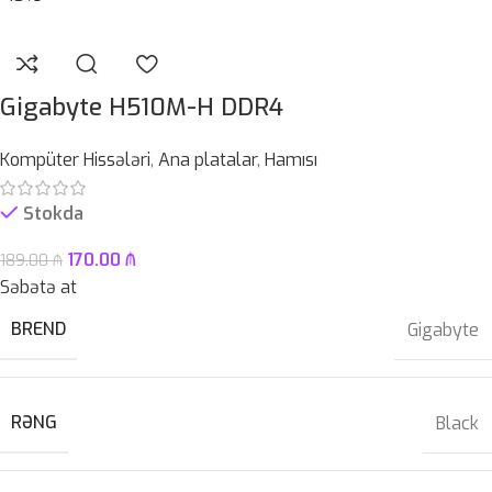
Gigabyte H510M-H DDR4
Kompüter Hissələri
,
Ana platalar
,
Hamısı
Stokda
170.00
₼
189.00
₼
Səbətə at
BREND
Gigabyte
RƏNG
Black