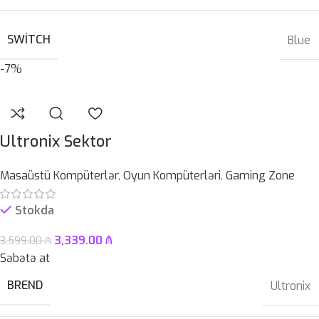
SWITCH
Blue
-7%
Ultronix Sektor
Masaüstü Kompüterlər
,
Oyun Kompüterləri
,
Gaming Zone
Stokda
3,339.00
₼
3,599.00
₼
Səbətə at
BREND
Ultronix