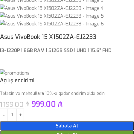
Asus VivoBook 15 X1502ZA-EJ2233
i3-1220P | 8GB RAM | 512GB SSD | UHD | 15.6″ FHD
Açılış endirimi
Tələsin və məhsullara 10%-ə qədər endirim əldə edin
999.00
₼
1,199.00
₼
Səbətə At