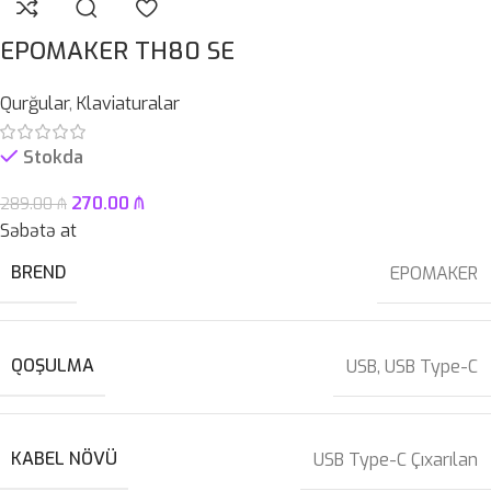
EPOMAKER TH80 SE
Qurğular
,
Klaviaturalar
Stokda
270.00
₼
289.00
₼
Səbətə at
BREND
EPOMAKER
QOŞULMA
USB
,
USB Type-C
KABEL NÖVÜ
USB Type-C Çıxarılan