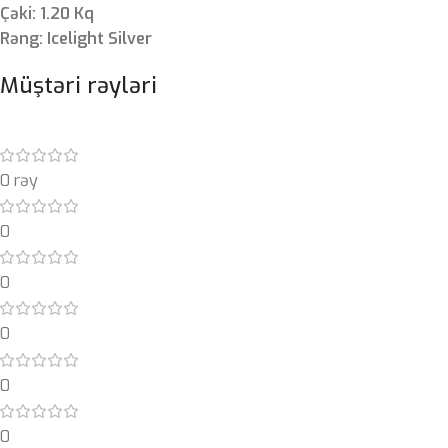
Çəki: 1.20 Kq
Rəng: Icelight Silver
Müştəri rəyləri
0 rəy
0
0
0
0
0