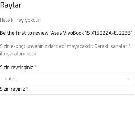
Rəylər
Hələ ki, rəy yoxdur.
Be the first to review “Asus VivoBook 15 X1502ZA-EJ2233”
Sizin e-poçt ünvanınız dərc edilməyəcəkdir.
Gərəkli sahələr
*
ilə işarələnmişdir
Sizin reytinqiniz
*
Sizin rəyiniz
*