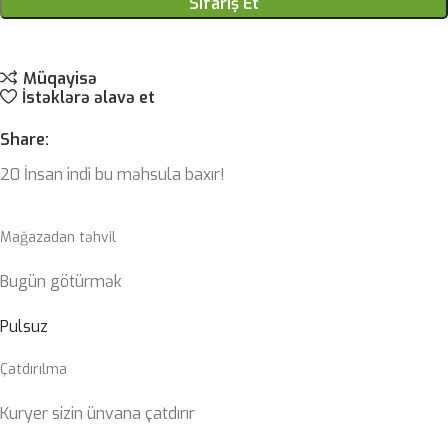
Sifariş Et
Müqayisə
İstəklərə əlavə et
Share:
20
İnsan indi bu məhsula baxır!
Mağazadan təhvil
Bugün götürmək
Pulsuz
Çatdırılma
Kuryer sizin ünvana çatdırır