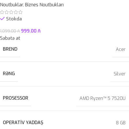
Noutbuklar
,
Biznes Noutbukları
Stokda
999.00
₼
1,099.00
₼
Səbətə at
BREND
Acer
RƏNG
Silver
PROSESSOR
AMD Ryzen™ 5 7520U
OPERATIV YADDAŞ
8 GB