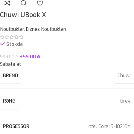
Chuwi UBook X
Noutbuklar
,
Biznes Noutbukları
Stokda
859.00
₼
999.00
₼
Səbətə at
BREND
Chuwi
RƏNG
Grey
PROSESSOR
Intel Core i5-10210Y