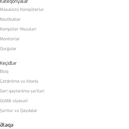
Kateqoriyalar
Masaüstü Kompüterlər
Noutbuklar
Kompüter Hissələri
Monitorlar
Qurğular
Keçidlər
Bloq
Çatdırılma və ödəniş
Geri qaytarılma şərtləri
Gizlilik siyasəti
Şərtlər və Qaydalar
Əlaqə