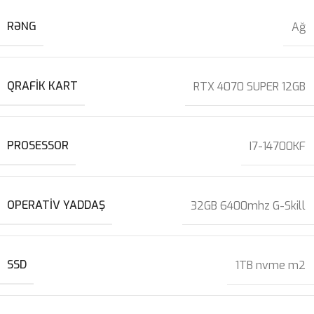
RƏNG
Ağ
QRAFIK KART
RTX 4070 SUPER 12GB
PROSESSOR
I7-14700KF
OPERATIV YADDAŞ
32GB 6400mhz G-Skill
SSD
1TB nvme m2