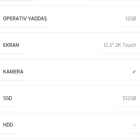
OPERATIV YADDAŞ
12GB
EKRAN
12.2″ 2K Touch
KAMERA
✔
SSD
512GB
HDD
–