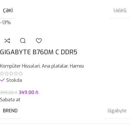
ÇƏKI
1,46KG
-13%
GIGABYTE B760M C DDR5
Kompüter Hissələri
,
Ana platalar
,
Hamısı
Stokda
349.00
₼
399.00
₼
Səbətə at
BREND
Gigabyte