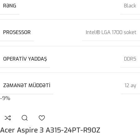
RƏNG
Black
PROSESSOR
Intel® LGA 1700 soket
OPERATIV YADDAŞ
DDR5
ZƏMANƏT MÜDDƏTI
12 ay
-9%
Acer Aspire 3 A315-24PT-R90Z