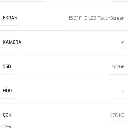
EKRAN
15.6″ FHD LED TouchScreen
KAMERA
✔
SSD
512GB
HDD
–
ÇƏKI
1,78 KG
-10%