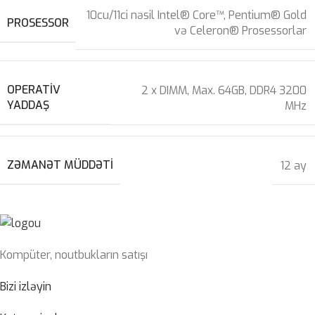
10cu/11ci nəsil Intel® Core™, Pentium® Gold
PROSESSOR
və Celeron® Prosessorlar
OPERATIV
2 x DIMM, Max. 64GB, DDR4 3200
YADDAŞ
MHz
ZƏMANƏT MÜDDƏTI
12 ay
Kompüter, noutbukların satışı
Bizi izləyin