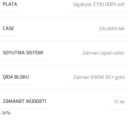
PLATA
Gigabyte Z790 DDR5 wifi
CASE
ZALMAN M4
SOYUTMA SISTEMI
Zalman Liquid coller
QIDA BLOKU
Zalman 850W 80+ gold
ZƏMANƏT MÜDDƏTI
12 ay
-14%