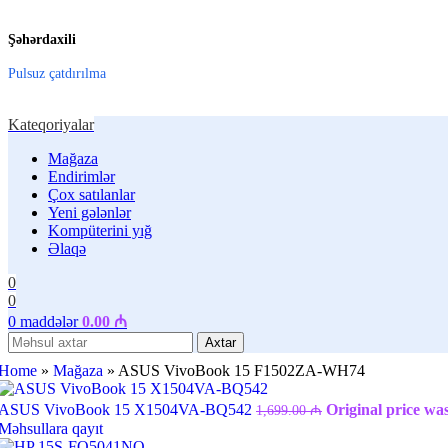
Şəhərdaxili
Pulsuz çatdırılma
Kateqoriyalar
Mağaza
Endirimlər
Çox satılanlar
Yeni gələnlər
Kompüterini yığ
Əlaqə
0
0
0
maddələr
0.00
₼
Axtar
Home
»
Mağaza
»
ASUS VivoBook 15 F1502ZA-WH74
ASUS VivoBook 15 X1504VA-BQ542
Original price was
1,699.00
₼
Məhsullara qayıt