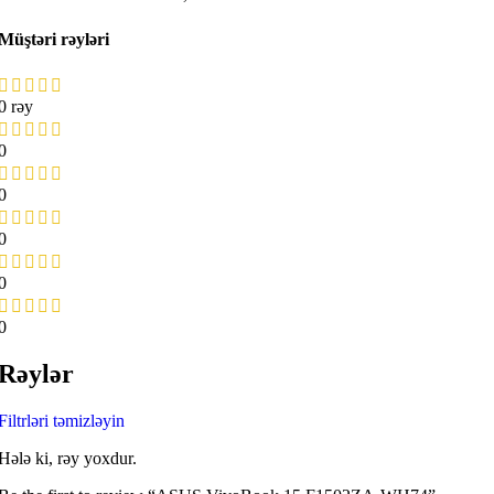
Müştəri rəyləri
0 rəy
0
0
0
0
0
Rəylər
Filtrləri təmizləyin
Hələ ki, rəy yoxdur.