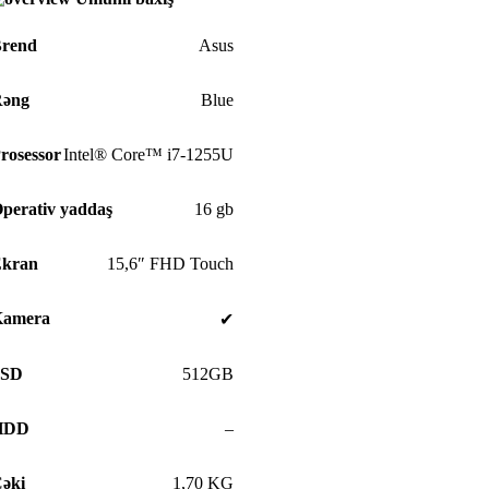
rend
Asus
əng
Blue
rosessor
Intel® Core™ i7-1255U
perativ yaddaş
16 gb
kran
15,6″ FHD Touch
Kamera
✔
SSD
512GB
HDD
–
əki
1,70 KG