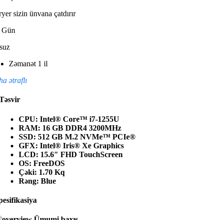
yer sizin ünvana çatdırır
3 Gün
suz
Zəmanət 1 il
a ətraflı
Təsvir
CPU: Intel® Core™ i7-1255U
RAM: 16 GB DDR4 3200MHz
SSD: 512 GB M.2 NVMe™ PCIe®
GFX: Intel® Iris® Xe Graphics
LCD: 15.6″ FHD TouchScreen
OS: FreeDOS
Çəki: 1.70 Kq
Rəng: Blue
pesifikasiya
Ümumi baxış