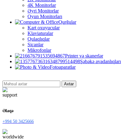
4K Monitorlar
Əyri Monitorlar
Oyun Monitorları
Qurğular
Kart oxuyucular
Klaviaturalar
Qulaqlıqlar
Siçanlar
Mikrofonlar
Printer və skanerlər
Şəbəkə avadanlıqları
Fotoaparatlar
Axtar
Əlaqə
+994 50 3425666