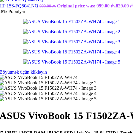
HP 15S-FQ5041NQ
Original price was: 999.00 ₼.
829.00
999.00
₼
-8%
Populyar
Böyütmək üçün klikləyin
ASUS VivoBook 15 F1502ZA
i7-1255U | 16GB RAM | 512GB SSD | Iris Xe | 15.6″ FHD | Touch