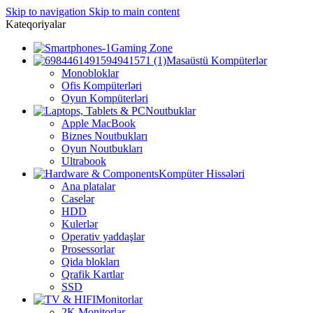
Skip to navigation
Skip to main content
Kateqoriyalar
Gaming Zone
Masaüstü Kompüterlər
Monobloklar
Ofis Kompüterləri
Oyun Kompüterləri
Noutbuklar
Apple MacBook
Biznes Noutbukları
Oyun Noutbukları
Ultrabook
Kompüter Hissələri
Ana platalar
Caselər
HDD
Kulerlər
Operativ yaddaşlar
Prosessorlar
Qida blokları
Qrafik Kartlar
SSD
Monitorlar
2K Monitorlar