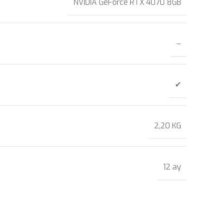
NVIDIA GeForce RTX 4070 8GB
–
✔
2,20 KG
12 ay