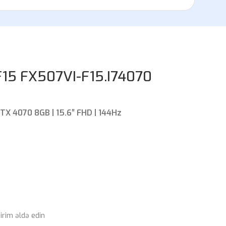
15 FX507VI-F15.I74070
RTX 4070 8GB | 15.6″ FHD | 144Hz
rim əldə edin