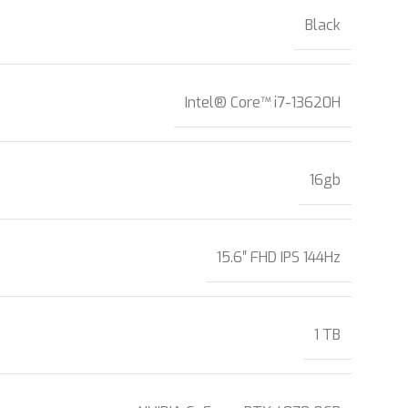
Black
Intel® Core™ i7-13620H
16gb
15.6″ FHD IPS 144Hz
1 TB