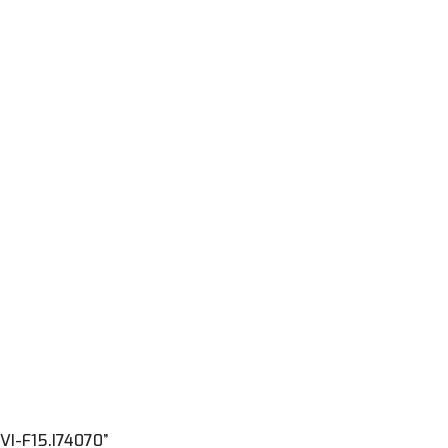
VI-F15.I74070”