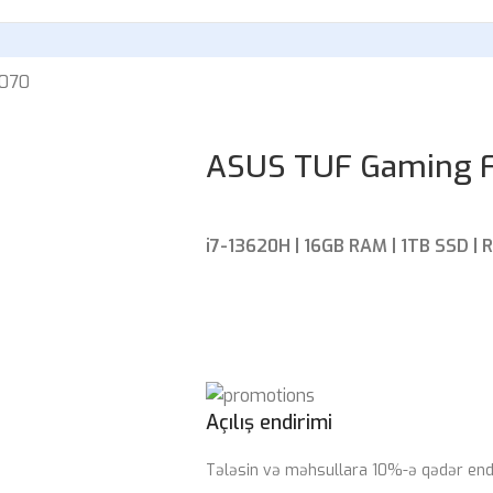
4070
ASUS TUF Gaming F
i7-13620H | 16GB RAM | 1TB SSD | 
Açılış endirimi
Tələsin və məhsullara 10%-ə qədər endi