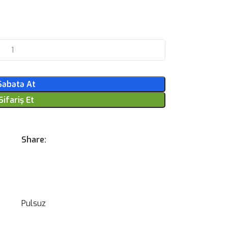
Səbətə At
Sifariş Et
Share:
Pulsuz