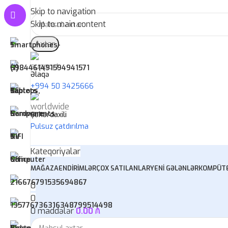
Skip to navigation
Skip to main content
Axtar
Əlaqə
+994 50 3425666
Şəhərdaxili
Pulsuz çatdırılma
Kateqoriyalar
MAĞAZA
ENDIRIMLƏR
ÇOX SATILANLAR
YENI GƏLƏNLƏR
KOMPÜTE
0
0
0
maddələr
0.00
₼