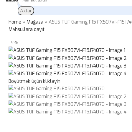
Axtar
Home
»
Mağaza
»
ASUS TUF Gaming F15 FX507VI-F15.I7
Məhsullara qayıt
-5%
Böyütmək üçün klikləyin