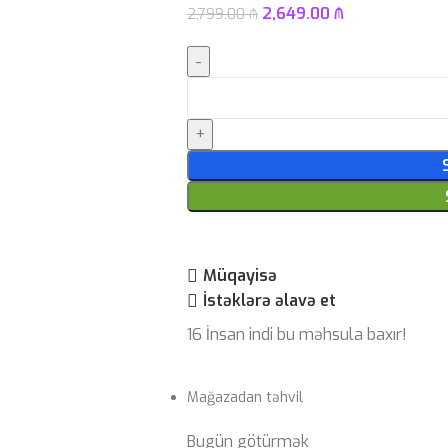
2,649.00
₼
2,799.00
₼
Müqayisə
İstəklərə əlavə et
16
İnsan indi bu məhsula baxır!
Mağazadan təhvil
Bugün götürmək