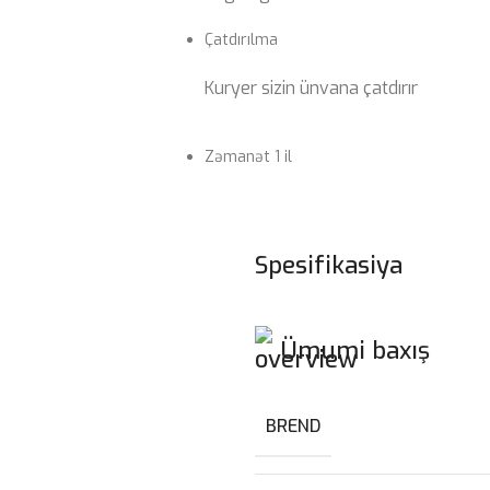
Çatdırılma
Kuryer sizin ünvana çatdırır
Zəmanət 1 il
Spesifikasiya
Ümumi baxış
BREND