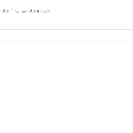
ahələr
*
ilə işarələnmişdir