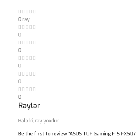
0 rəy
0
0
0
0
0
Rəylər
Hələ ki, rəy yoxdur.
Be the first to review “ASUS TUF Gaming F15 FX507