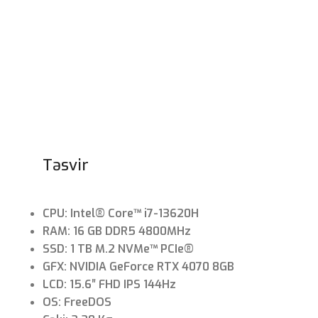
Təsvir
CPU: Intel® Core™ i7-13620H
RAM: 16 GB DDR5 4800MHz
SSD: 1 TB M.2 NVMe™ PCIe®
GFX: NVIDIA GeForce RTX 4070 8GB
LCD: 15.6″ FHD IPS 144Hz
OS: FreeDOS