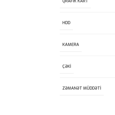
QRAFIK KART
HDD
KAMERA
ÇƏKI
ZƏMANƏT MÜDDƏTI