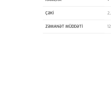
ÇƏKI
2
ZƏMANƏT MÜDDƏTI
12