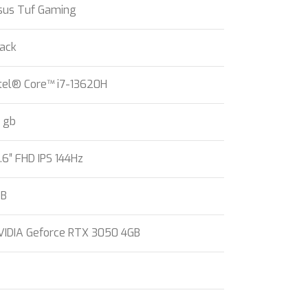
sus Tuf Gaming
lack
ntel® Core™ i7-13620H
6 gb
.6″ FHD IPS 144Hz
TB
VIDIA Geforce RTX 3050 4GB