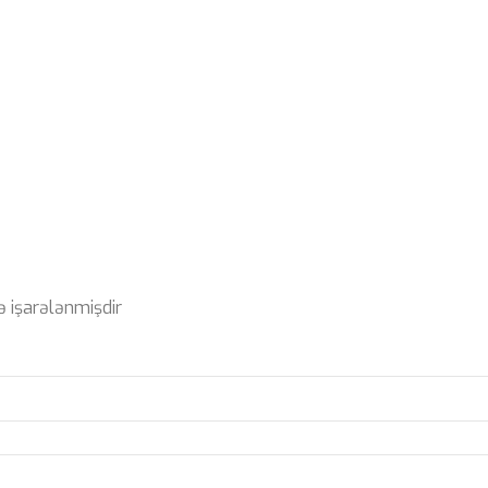
ə işarələnmişdir