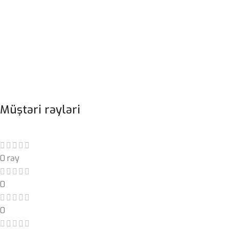
Müştəri rəyləri
0 rəy
0
0