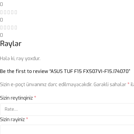
0
0
0
Rəylər
Hələ ki, rəy yoxdur.
Be the first to review “ASUS TUF F15 FX507VI-F15.I74070”
Sizin e-poçt ünvanınız dərc edilməyəcəkdir.
Gərəkli sahələr
*
il
Sizin reytinqiniz
*
Sizin rəyiniz
*