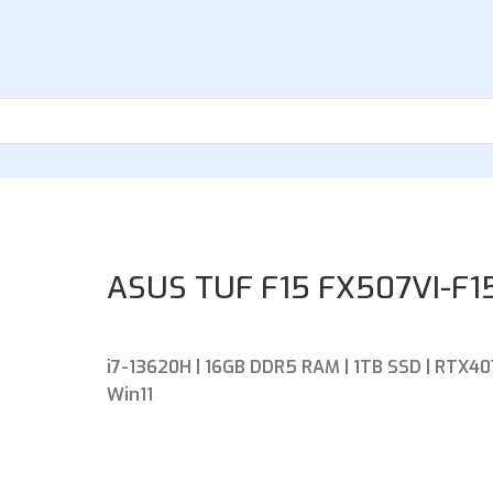
ASUS TUF F15 FX507VI-F15
i7-13620H | 16GB DDR5 RAM | 1TB SSD | RTX4070
Win11