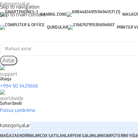
Kateqoriyalar
Skip to navigation
Skip to main content
GAMING ZONE
MASAÜS
QURĞULAR
PRINTER V
Axtar
Əlaqə
+994 50 3425666
Şəhərdaxili
Pulsuz çatdırılma
Kateqoriyalar
MAĞAZA
ENDIRIMLƏR
ÇOX SATILANLAR
YENI GƏLƏNLƏR
KOMPÜTERINI YIĞ
Ə