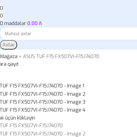
0
0
0
maddələr
0.00
₼
Axtar
»
Mağaza
»
ASUS TUF F15 FX507VI-F15.I74070
ara qayıt
k üçün klikləyin