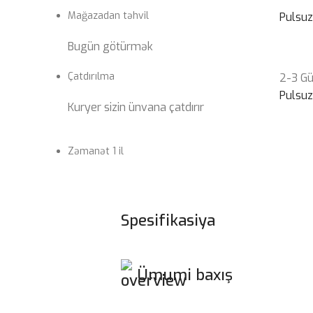
Mağazadan təhvil
Pulsu
Bugün götürmək
Çatdırılma
2-3 G
Pulsu
Kuryer sizin ünvana çatdırır
Zəmanət 1 il
Spesifikasiya
Ümumi baxış