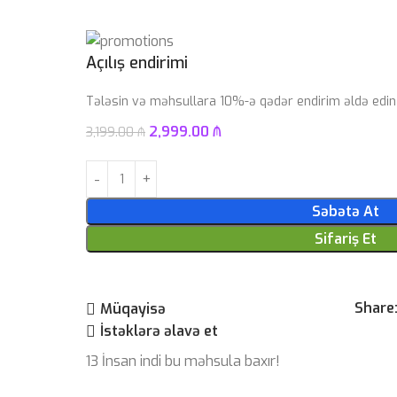
Açılış endirimi
Tələsin və məhsullara 10%-ə qədər endirim əldə edin
2,999.00
₼
3,199.00
₼
Səbətə At
Sifariş Et
Share
Müqayisə
İstəklərə əlavə et
13
İnsan indi bu məhsula baxır!