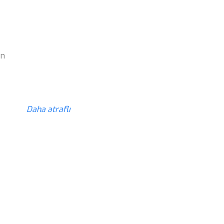
z
ün
z
Daha ətraflı