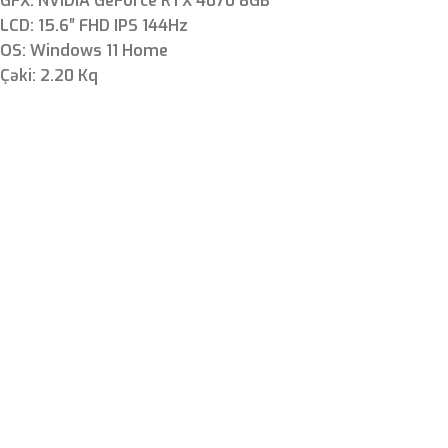
GFX: NVIDIA GeForce RTX 4070 8GB
LCD: 15.6″ FHD IPS 144Hz
OS: Windows 11 Home
Çəki: 2.20 Kq