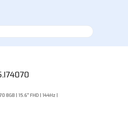
.I74070
 8GB | 15.6″ FHD | 144Hz |