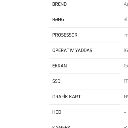
BREND
A
RƏNG
B
PROSESSOR
I
OPERATIV YADDAŞ
1
EKRAN
15
SSD
1
QRAFIK KART
N
HDD
–
KAMERA
✔