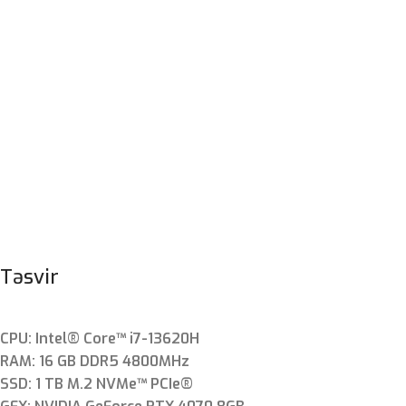
Təsvir
CPU: Intel® Core™ i7-13620H
RAM: 16 GB DDR5 4800MHz
SSD: 1 TB M.2 NVMe™ PCIe®