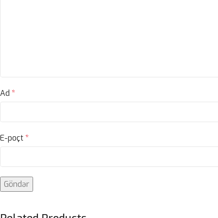
Ad
*
E-poçt
*