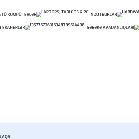
TÜ KOMPÜTERLƏR
NOUTBUKLAR
Ə SKANERLƏR
ŞƏBƏKƏ AVADANLIQLARI
LAQƏ