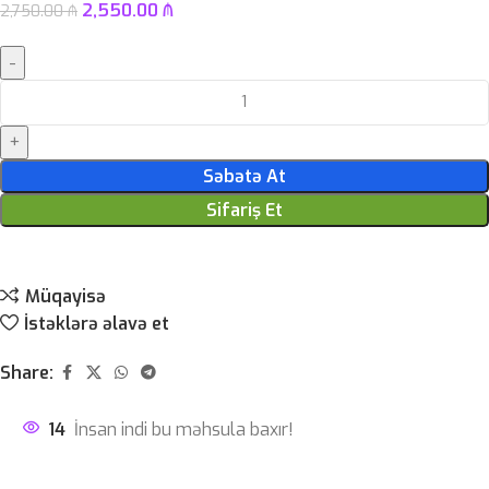
2,550.00
₼
2,750.00
₼
Səbətə At
Sifariş Et
Müqayisə
İstəklərə əlavə et
Share:
14
İnsan indi bu məhsula baxır!