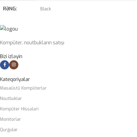
HDD
–
RƏNG
Black
ÇƏKI
1,78 KG
10cu/11ci nəsil Intel® Core™, Pentium® Gold və
PROSESSOR
Celeron® Prosessorlar
Kompüter, noutbukların satışı
OPERATIV
2 x DIMM, Max. 64GB, DDR4 3200 MHz
YADDAŞ
Bizi izləyin
ZƏMANƏT
12 ay
MÜDDƏTI
Kateqoriyalar
Masaüstü Kompüterlər
Noutbuklar
Kompüter Hissələri
Monitorlar
Qurğular