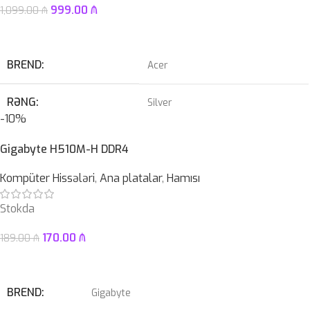
999.00
₼
1,099.00
₼
Səbətə At
BREND
Acer
RƏNG
Silver
-10%
PROSESSOR
AMD Ryzen™ 5 7520U
Gigabyte H510M-H DDR4
OPERATIV YADDAŞ
Kompüter Hissələri
,
Ana platalar
,
Hamısı
8 GB
Stokda
EKRAN
15.6″ FHD LED TouchScreen
170.00
₼
189.00
₼
KAMERA
✔
Səbətə At
SSD
512GB
BREND
Gigabyte