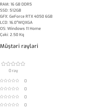
RAM: 16 GB DDR5
SSD: 512GB
GFX: GeForce RTX 4050 6GB
LCD: 16.0″WQXGA
OS: Windows 11 Home
Çəki: 2.50 Kq
Müştəri rəyləri
0 rəy
0
0
0
0