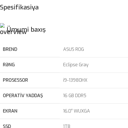
Spesifikasiya
Ümumi baxış
BREND
ASUS ROG
RƏNG
Eclipse Gray
PROSESSOR
i9-13980HX
OPERATIV YADDAŞ
16 GB DDR5
EKRAN
16.0″ WUXGA
SSD
1TB