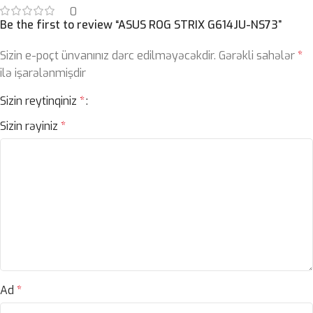
0
Be the first to review “ASUS ROG STRIX G614JU-NS73”
Sizin e-poçt ünvanınız dərc edilməyəcəkdir.
Gərəkli sahələr
*
ilə işarələnmişdir
Sizin reytinqiniz
*
Sizin rəyiniz
*
Ad
*