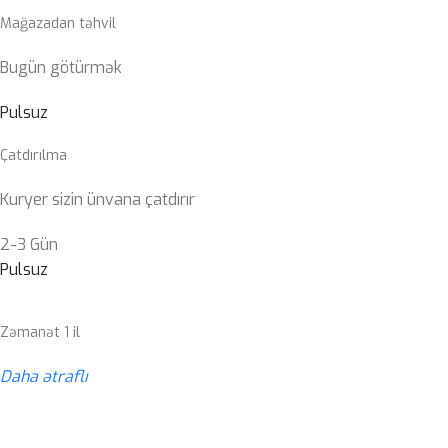
Mağazadan təhvil
Bugün götürmək
Pulsuz
Çatdırılma
Kuryer sizin ünvana çatdırır
2-3 Gün
Pulsuz
Zəmanət 1 il
Daha ətraflı