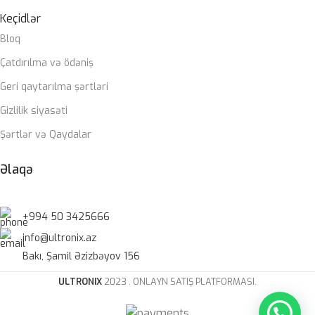
Keçidlər
Bloq
Çatdırılma və ödəniş
Geri qaytarılma şərtləri
Gizlilik siyasəti
Şərtlər və Qaydalar
Əlaqə
+994 50 3425666
info@ultronix.az
Bakı, Şamil Əzizbəyov 156
ULTRONIX
2023 . ONLAYN SATIŞ PLATFORMASI.