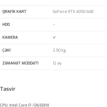
QRAFIK KART
GeForce RTX 4050 6GB
HDD
–
KAMERA
✔
ÇƏKI
2.50 kg
ZƏMANƏT MÜDDƏTI
12 ay
Təsvir
CPU: Intel Core I7-13650HX