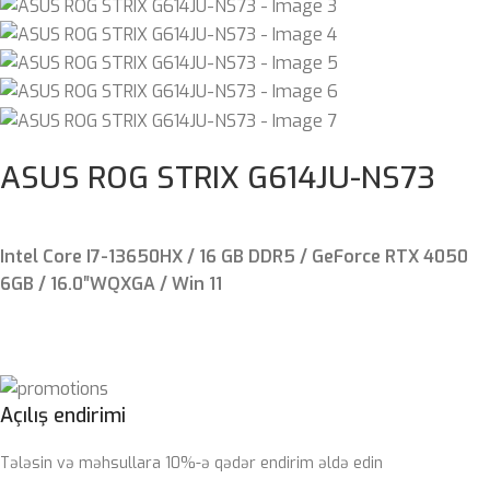
ASUS ROG STRIX G614JU-NS73
Intel Core I7-13650HX / 16 GB DDR5 / GeForce RTX 4050
6GB / 16.0″WQXGA / Win 11
Açılış endirimi
Tələsin və məhsullara 10%-ə qədər endirim əldə edin