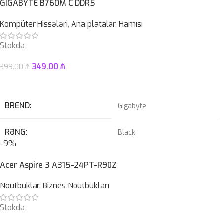
GIGABYTE B760M C DDR5
QIDA BLOKU
Zalman 850W 80+ gold
OPERATIV YADDAŞ
Kompüter Hissələri
,
Ana platalar
,
Hamısı
12GB
Stokda
ZƏMANƏT MÜDDƏTI
12 ay
EKRAN
12.2″ 2K Touch
349.00
₼
399.00
₼
KAMERA
✔
Səbətə At
SSD
512GB
BREND
Gigabyte
HDD
–
RƏNG
Black
-9%
ÇƏKI
1,46KG
PROSESSOR
Intel® LGA 1700 soket
Acer Aspire 3 A315-24PT-R90Z
OPERATIV YADDAŞ
Noutbuklar
,
Biznes Noutbukları
DDR5
Stokda
ZƏMANƏT MÜDDƏTI
12 ay