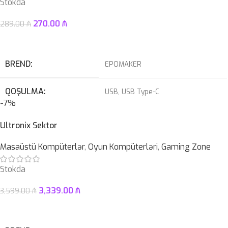
Stokda
270.00
₼
289.00
₼
Səbətə At
BREND
EPOMAKER
QOŞULMA
USB
,
USB Type-C
-7%
KABEL NÖVÜ
USB Type-C Çıxarılan
Ultronix Sektor
SWITCH
Masaüstü Kompüterlər
,
Oyun Kompüterləri
,
Gaming Zone
Blue
Stokda
3,339.00
₼
3,599.00
₼
Səbətə At