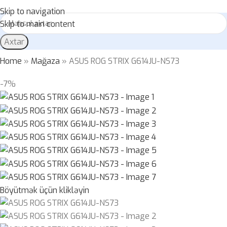
Skip to navigation
Skip to main content
Axtar
Home
»
Mağaza
»
ASUS ROG STRIX G614JU-NS73
-7%
Böyütmək üçün klikləyin