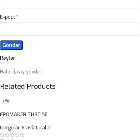
E-poçt
*
Rəylər
Hələ ki, rəy yoxdur.
Related Products
-7%
EPOMAKER TH80 SE
Qurğular
,
Klaviaturalar