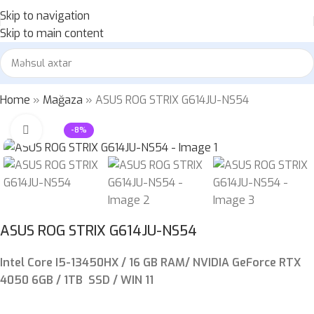
Skip to navigation
Skip to main content
Home
»
Mağaza
»
ASUS ROG STRIX G614JU-NS54
Böyütmək üçün klikləyin
-8%
ASUS ROG STRIX G614JU-NS54
Intel Core I5-13450HX / 16 GB RAM/ NVIDIA GeForce RTX
4050 6GB / 1TB SSD / WIN 11