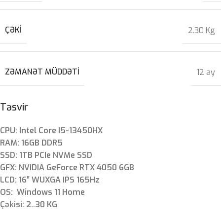
ÇƏKI
2.30 Kg
ZƏMANƏT MÜDDƏTI
12 ay
Təsvir
CPU: Intel Core I5-13450HX
RAM: 16GB DDR5
SSD: 1TB PCIe NVMe SSD
GFX: NVIDIA GeForce RTX 4050 6GB
LCD: 16″ WUXGA IPS 165Hz
OS: Windows 11 Home
Çəkisi: 2..30 KG