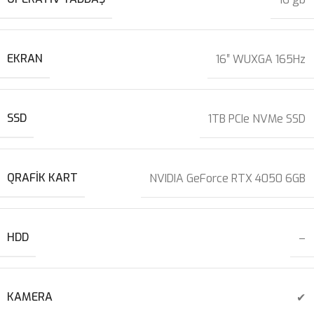
EKRAN
16″ WUXGA 165Hz
SSD
1TB PCIe NVMe SSD
QRAFIK KART
NVIDIA GeForce RTX 4050 6GB
HDD
–
KAMERA
✔