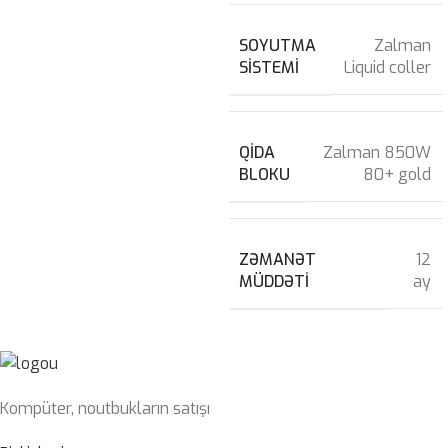
SOYUTMA
Zalman
SISTEMI
Liquid coller
QIDA
Zalman 850W
BLOKU
80+ gold
ZƏMANƏT
12
MÜDDƏTI
ay
Kompüter, noutbukların satışı