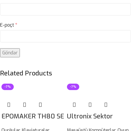
E-poçt
*
Related Products
-7%
-7%
EPOMAKER TH80 SE
Ultronix Sektor
Qurğular
,
Klaviaturalar
Masaüstü Kompüterlər
,
Oyun