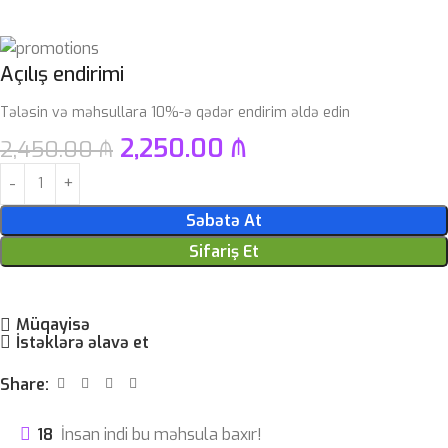
Açılış endirimi
Tələsin və məhsullara 10%-ə qədər endirim əldə edin
2,250.00
₼
2,450.00
₼
Səbətə At
Sifariş Et
Müqayisə
İstəklərə əlavə et
Share:
18
İnsan indi bu məhsula baxır!