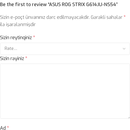
Be the first to review “ASUS ROG STRIX G614JU-NS54”
Sizin e-poçt ünvanınız dərc edilməyəcəkdir.
Gərəkli sahələr
*
ilə işarələnmişdir
Sizin reytinqiniz
*
Sizin rəyiniz
*
Ad
*