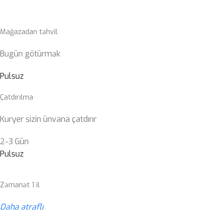
Mağazadan təhvil
Bugün götürmək
Pulsuz
Çatdırılma
Kuryer sizin ünvana çatdırır
2-3 Gün
Pulsuz
Zəmanət 1 il
Daha ətraflı