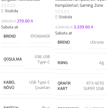
Kompüterləri
,
Gaming Zone
Stokda
Stokda
270.00
₼
289.00
₼
Səbətə at
3,339.00
₼
3,599.00
₼
Səbətə at
BREND
EPOMAKER
BREND
Ultronix
USB
,
USB
QOŞULMA
Type-C
RƏNG
Ağ
KABEL
USB Type-C
QRAFIK
RTX 4070
NÖVÜ
Çıxarılan
KART
SUPER 12GB