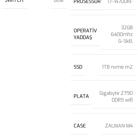
SWITCH
Blue
PROSESSOR
I7-14700KF
32GB
OPERATIV
6400mhz
YADDAŞ
G-Skill
SSD
1TB nvme m2
Gigabyte Z790
PLATA
DDR5 wifi
CASE
ZALMAN M4