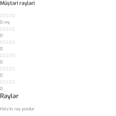
Müştəri rəyləri
0 rəy
0
0
0
0
0
Rəylər
Hələ ki, rəy yoxdur.