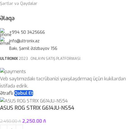
Şərtlər və Qaydalar
Əlaqə
+994 50 3425666
info@ultronix.az
Bakı, Şamil Əzizbəyov 156
ULTRONIX
2023 . ONLAYN SATIŞ PLATFORMASI.
Veb saytımızdakı təcrübənizi yaxşılaşdırmaq üçün kukilərdən
istifadə edirik.
Ətraflı
Qəbul Et
ASUS ROG STRIX G614JU-NS54
2,250.00
₼
2,450.00
₼