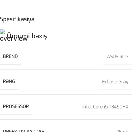
Spesifikasiya
Ümumi baxış
BREND
ASUS ROG
RƏNG
Eclipse Gray
PROSESSOR
Intel Core i5-13450HX
OPERATIV YADDAŞ
16 gb