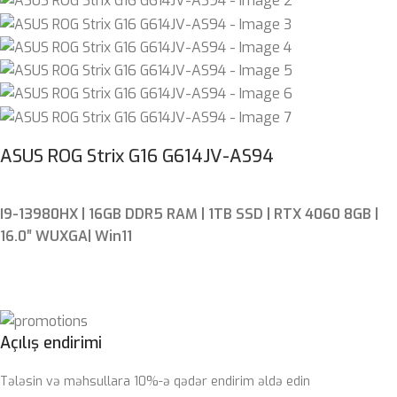
ASUS ROG Strix G16 G614JV-AS94
I9-13980HX | 16GB DDR5 RAM | 1TB SSD | RTX 4060 8GB |
16.0″ WUXGA| Win11
Açılış endirimi
Tələsin və məhsullara 10%-ə qədər endirim əldə edin