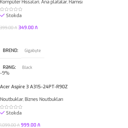
Kompüter Hissələri
,
Ana platalar
,
Hamısı
OPERATIV YADDAŞ
12GB
QIDA BLOKU
Zalman 850W 80+ gold
Stokda
EKRAN
12.2″ 2K Touch
ZƏMANƏT MÜDDƏTI
12 ay
349.00
₼
399.00
₼
KAMERA
Səbətə At
✔
BREND
Gigabyte
SSD
512GB
RƏNG
Black
HDD
–
-9%
PROSESSOR
Intel® LGA 1700 soket
Acer Aspire 3 A315-24PT-R90Z
ÇƏKI
1,46KG
Noutbuklar
,
Biznes Noutbukları
OPERATIV YADDAŞ
DDR5
Stokda
ZƏMANƏT MÜDDƏTI
12 ay
999.00
₼
1,099.00
₼