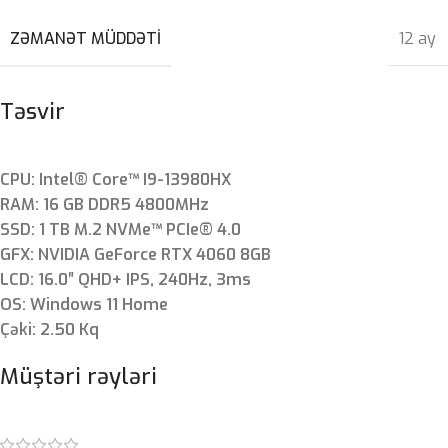
ZƏMANƏT MÜDDƏTI
12 ay
Təsvir
CPU: Intel® Core™ I9-13980HX
RAM: 16 GB DDR5 4800MHz
SSD: 1 TB M.2 NVMe™ PCIe® 4.0
GFX: NVIDIA GeForce RTX 4060 8GB
LCD: 16.0″ QHD+ IPS, 240Hz, 3ms
OS: Windows 11 Home
Çəki: 2.50 Kq
Müştəri rəyləri