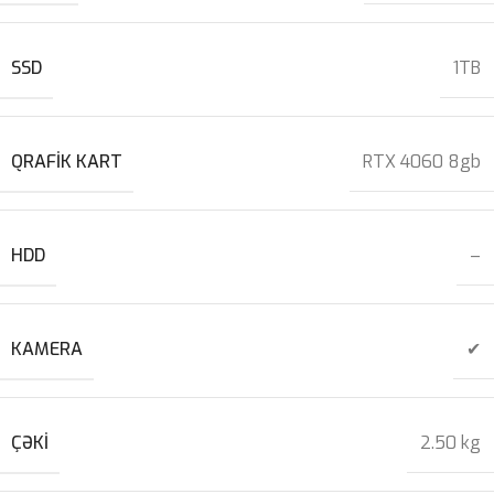
SSD
1TB
QRAFIK KART
RTX 4060 8gb
HDD
–
KAMERA
✔
ÇƏKI
2.50 kg