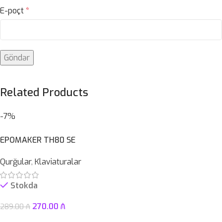
E-poçt
*
Related Products
-7%
EPOMAKER TH80 SE
Qurğular
,
Klaviaturalar
Stokda
270.00
₼
289.00
₼