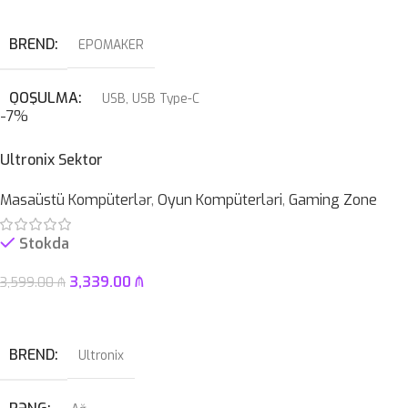
Səbətə At
BREND
EPOMAKER
QOŞULMA
USB
,
USB Type-C
-7%
KABEL NÖVÜ
USB Type-C Çıxarılan
Ultronix Sektor
Masaüstü Kompüterlər
,
Oyun Kompüterləri
,
Gaming Zone
SWITCH
Blue
Stokda
3,339.00
₼
3,599.00
₼
Səbətə At
BREND
Ultronix