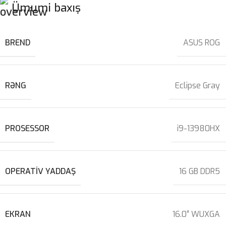
Ümumi baxış
BREND
ASUS ROG
RƏNG
Eclipse Gray
PROSESSOR
i9-13980HX
OPERATIV YADDAŞ
16 GB DDR5
EKRAN
16.0″ WUXGA