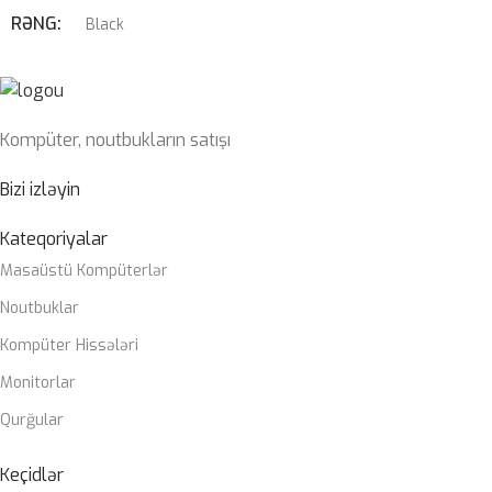
RƏNG
Black
HDD
–
PROSESSOR
ÇƏKI
1,78 KG
Kompüter, noutbukların satışı
10cu/11ci nəsil Intel® Core™, Pentium® Gold və Celeron®
Prosessorlar
Bizi izləyin
OPERATIV YADDAŞ
2 x DIMM, Max. 64GB, DDR4 3200 MHz
Kateqoriyalar
Masaüstü Kompüterlər
ZƏMANƏT MÜDDƏTI
12 ay
Noutbuklar
Kompüter Hissələri
Monitorlar
Qurğular
Keçidlər