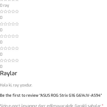
0 rəy
0
0
0
0
0
Rəylər
Hələ ki, rəy yoxdur.
Be the first to review “ASUS ROG Strix G16 G614JV-AS94”
Sizin e-poçt ünvanınız dərc edilməyəcəkdir.
Gərəkli sahələr
*