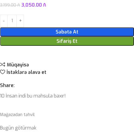
3,050.00
₼
3,199.00
₼
Səbətə At
Sifariş Et
Müqayisə
İstəklərə əlavə et
Share:
10
İnsan indi bu məhsula baxır!
Mağazadan təhvil
Bugün götürmək