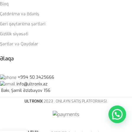
Bloq
Çatdırılma və ödəniş
Geri qaytarılma şərtləri
Gizlilik siyasəti
Şərtlər və Qaydalar
Əlaqə
+994 50 3425666
info@ultronix.az
Bakı, Şamil Əzizbəyov 156
ULTRONIX
2023 . ONLAYN SATIŞ PLATFORMASI.
ASUS ROG