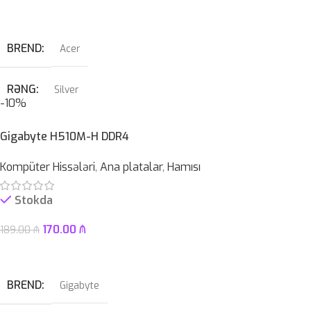
Səbətə At
BREND
Acer
RƏNG
Silver
-10%
PROSESSOR
AMD Ryzen™ 5 7520U
Gigabyte H510M-H DDR4
Kompüter Hissələri
,
Ana platalar
,
Hamısı
OPERATIV YADDAŞ
8 GB
Stokda
EKRAN
15.6″ FHD LED TouchScreen
170.00
₼
189.00
₼
KAMERA
Səbətə At
✔
BREND
Gigabyte
SSD
512GB