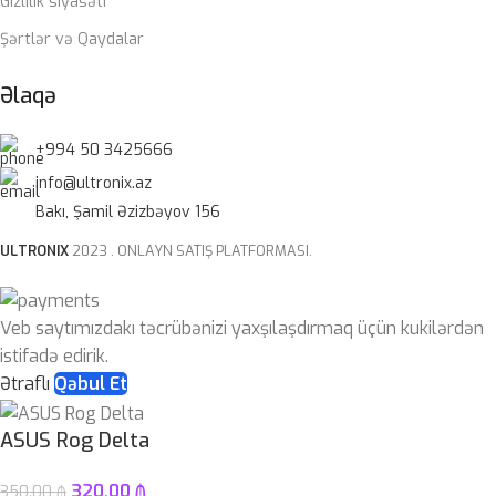
Gizlilik siyasəti
Şərtlər və Qaydalar
Əlaqə
+994 50 3425666
info@ultronix.az
Bakı, Şamil Əzizbəyov 156
ULTRONIX
2023 . ONLAYN SATIŞ PLATFORMASI.
Veb saytımızdakı təcrübənizi yaxşılaşdırmaq üçün kukilərdən
istifadə edirik.
Ətraflı
Qəbul Et
ASUS Rog Delta
320.00
₼
350.00
₼