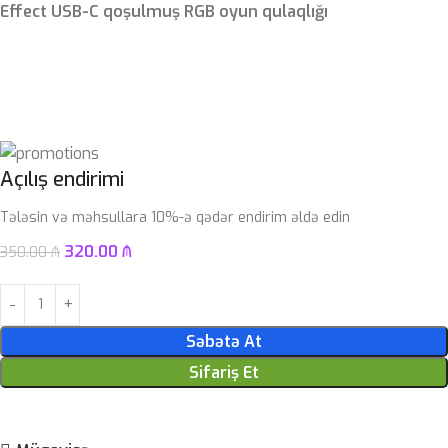
Effect USB-C qoşulmuş RGB oyun qulaqlığı
Açılış endirimi
Tələsin və məhsullara 10%-ə qədər endirim əldə edin
320.00
₼
350.00
₼
Səbətə At
Sifariş Et