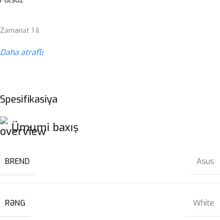
Zəmanət 1 il
Daha ətraflı
Spesifikasiya
Ümumi baxış
BREND
Asus
RƏNG
White