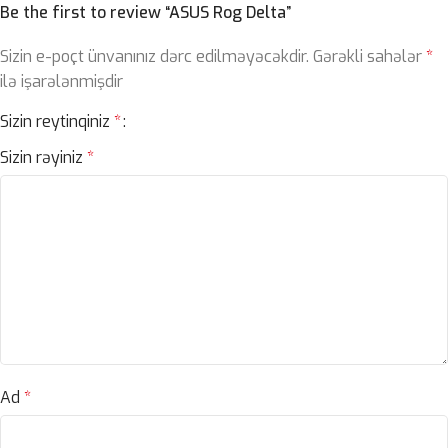
Be the first to review “ASUS Rog Delta”
Sizin e-poçt ünvanınız dərc edilməyəcəkdir.
Gərəkli sahələr
*
ilə işarələnmişdir
Sizin reytinqiniz
*
Sizin rəyiniz
*
Ad
*