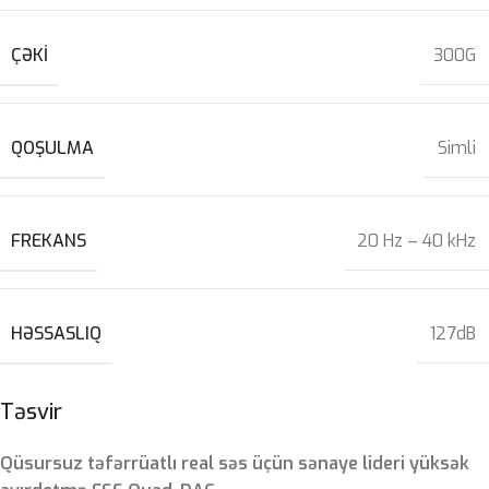
ÇƏKI
300G
QOŞULMA
Simli
FREKANS
20 Hz – 40 kHz
HƏSSASLIQ
127dB
Təsvir
Qüsursuz təfərrüatlı real səs üçün sənaye lideri yüksək