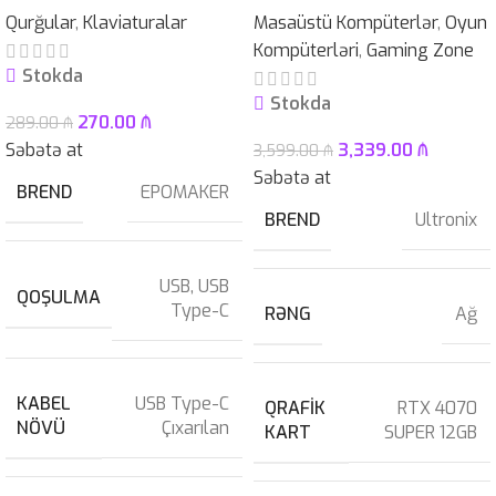
Qurğular
,
Klaviaturalar
Masaüstü Kompüterlər
,
Oyun
Kompüterləri
,
Gaming Zone
Stokda
Stokda
270.00
₼
289.00
₼
Səbətə at
3,339.00
₼
3,599.00
₼
Səbətə at
BREND
EPOMAKER
BREND
Ultronix
USB
,
USB
QOŞULMA
Type-C
RƏNG
Ağ
KABEL
USB Type-C
QRAFIK
RTX 4070
NÖVÜ
Çıxarılan
KART
SUPER 12GB