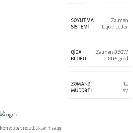
SOYUTMA
Zalman
SISTEMI
Liquid coller
QIDA
Zalman 850W
BLOKU
80+ gold
ZƏMANƏT
12
MÜDDƏTI
ay
Kompüter, noutbukların satışı