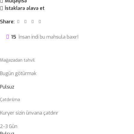
Müqayisə
İstəklərə əlavə et
Share:
15
İnsan indi bu məhsula baxır!
Mağazadan təhvil
Bugün götürmək
Pulsuz
Çatdırılma
Kuryer sizin ünvana çatdırır
2-3 Gün
Pulsuz