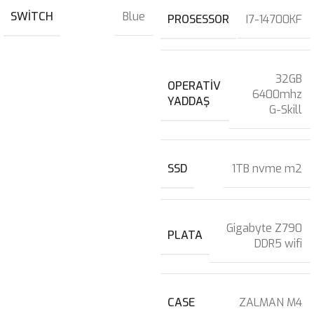
SWITCH
Blue
PROSESSOR
I7-14700KF
32GB
OPERATIV
6400mhz
YADDAŞ
G-Skill
SSD
1TB nvme m2
Gigabyte Z790
PLATA
DDR5 wifi
CASE
ZALMAN M4