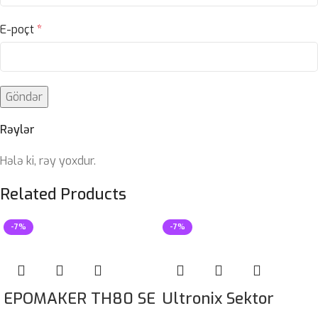
E-poçt
*
Rəylər
Hələ ki, rəy yoxdur.
Related Products
-7%
-7%
EPOMAKER TH80 SE
Ultronix Sektor