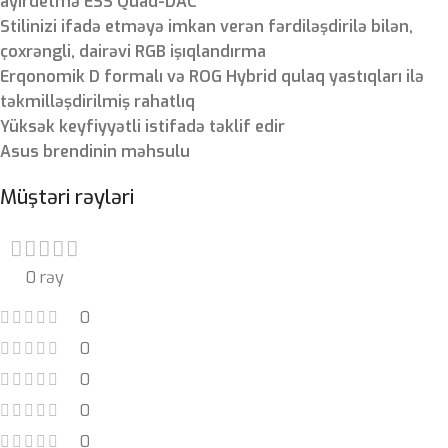
ayırdetmə ESS Quad-DAC
Stilinizi ifadə etməyə imkan verən fərdiləşdirilə bilən,
çoxrəngli, dairəvi RGB işıqlandırma
Erqonomik D formalı və ROG Hybrid qulaq yastıqları ilə
təkmilləşdirilmiş rahatlıq
Yüksək keyfiyyətli istifadə təklif edir
Asus brendinin məhsulu
Müştəri rəyləri
0 rəy
0
0
0
0
0