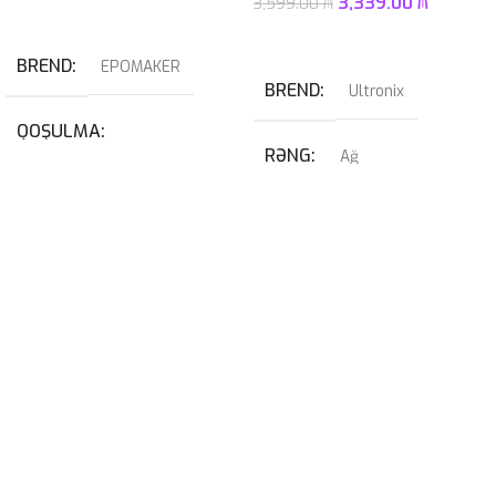
3,339.00
₼
3,599.00
₼
Səbətə At
Səbətə At
BREND
EPOMAKER
BREND
Ultronix
QOŞULMA
RƏNG
Ağ
USB
,
USB Type-C
QRAFIK KART
KABEL NÖVÜ
RTX 4070 SUPER 12GB
USB Type-C Çıxarılan
PROSESSOR
I7-14700KF
SWITCH
Blue
OPERATIV YADDAŞ
32GB 6400mhz G-Skill