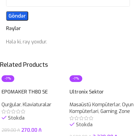
Rəylər
Hələ ki, rəy yoxdur.
Related Products
-7%
-7%
EPOMAKER TH80 SE
Ultronix Sektor
Qurğular
,
Klaviaturalar
Masaüstü Kompüterlər
,
Oyun
Kompüterləri
,
Gaming Zone
Stokda
Stokda
270.00
₼
289.00
₼