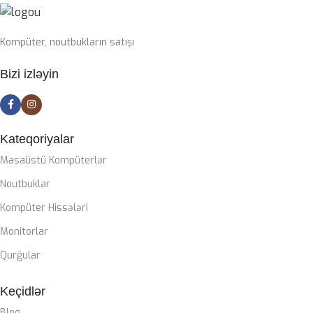
SSD
1TB nvme m2
Kompüter, noutbukların satışı
PLATA
Bizi izləyin
Gigabyte Z790 DDR5 wifi
CASE
ZALMAN M4
Kateqoriyalar
Masaüstü Kompüterlər
SOYUTMA SISTEMI
Noutbuklar
Kompüter Hissələri
Zalman Liquid coller
Monitorlar
QIDA BLOKU
Qurğular
Keçidlər
Zalman 850W 80+ gold
Bloq