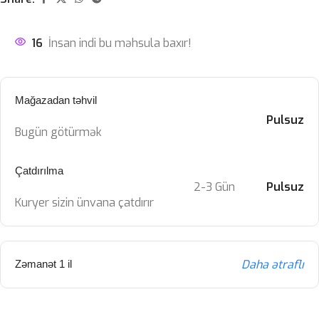
16
İnsan indi bu məhsula baxır!
Mağazadan təhvil
Pulsuz
Bugün götürmək
Çatdırılma
2-3 Gün
Pulsuz
Kuryer sizin ünvana çatdırır
Daha ətraflı
Zəmanət 1 il