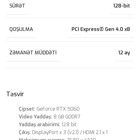
SÜRƏT
128-bit
QOŞULMA
PCI Express® Gen 4.0 x8
ZƏMANƏT MÜDDƏTI
12 ay
Təsvir
Çipset:
GeForce RTX 5060
Video Yaddaş:
8 GB GDDR7
Yaddaş arabirimi:
128 bit
Çıkış:
DisplayPort x 3 (v2.1) / HDMI 2.1 x 1