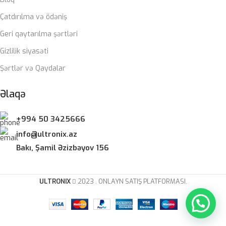
ZƏMANƏT MÜDDƏTI
Çatdırılma və ödəniş
Geri qaytarılma şərtləri
12 ay
Gizlilik siyasəti
Şərtlər və Qaydalar
Əlaqə
+994 50 3425666
info@ultronix.az
Bakı, Şamil Əzizbəyov 156
ULTRONIX
2023 . ONLAYN SATIŞ PLATFORMASI.
Kömək lazımdır?