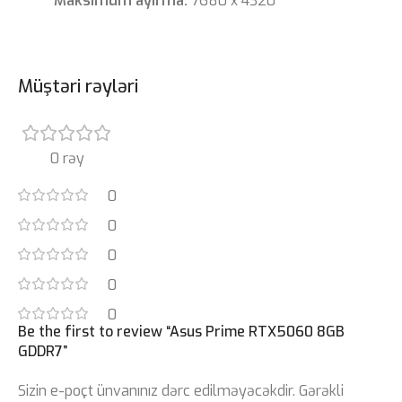
Maksimum ayırma:
7680 x 4320
Müştəri rəyləri
0 rəy
0
0
0
0
0
Be the first to review “Asus Prime RTX5060 8GB
GDDR7”
Sizin e-poçt ünvanınız dərc edilməyəcəkdir.
Gərəkli