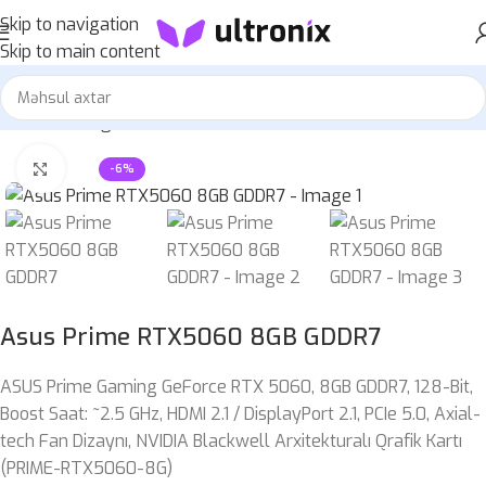
Skip to navigation
Skip to main content
Home
»
Mağaza
»
Asus Prime RTX5060 8GB GDDR7
Böyütmək üçün klikləyin
-6%
Asus Prime RTX5060 8GB GDDR7
ASUS Prime Gaming GeForce RTX 5060, 8GB GDDR7, 128-Bit,
Boost Saat: ~2.5 GHz, HDMI 2.1 / DisplayPort 2.1, PCIe 5.0, Axial-
tech Fan Dizaynı, NVIDIA Blackwell Arxitekturalı Qrafik Kartı
(PRIME-RTX5060-8G)