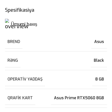
Spesifikasiya
Ümumi baxış
BREND
Asus
RƏNG
Black
OPERATIV YADDAŞ
8 GB
QRAFIK KART
Asus Prime RTX5060 8GB