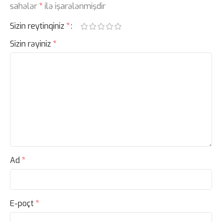
sahələr
*
ilə işarələnmişdir
Sizin reytinqiniz
*
Sizin rəyiniz
*
Ad
*
E-poçt
*