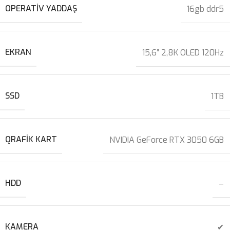
OPERATIV YADDAŞ
16gb ddr5
EKRAN
15,6″ 2,8K OLED 120Hz
SSD
1TB
QRAFIK KART
NVIDIA GeForce RTX 3050 6GB
HDD
–
KAMERA
✔