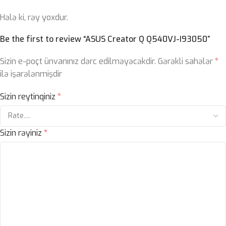
Hələ ki, rəy yoxdur.
Be the first to review “ASUS Creator Q Q540VJ-I93050”
Sizin e-poçt ünvanınız dərc edilməyəcəkdir.
Gərəkli sahələr
*
ilə işarələnmişdir
Sizin reytinqiniz
*
Sizin rəyiniz
*