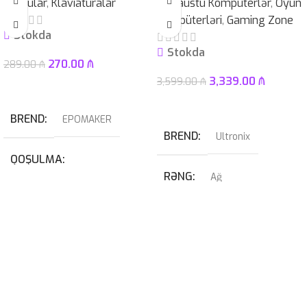
Qurğular
,
Klaviaturalar
Masaüstü Kompüterlər
,
Oyun
Kompüterləri
,
Gaming Zone
Stokda
Stokda
270.00
₼
289.00
₼
3,339.00
₼
3,599.00
₼
Səbətə At
Səbətə At
BREND
EPOMAKER
BREND
Ultronix
QOŞULMA
RƏNG
Ağ
USB
,
USB Type-C
QRAFIK KART
KABEL NÖVÜ
RTX 4070 SUPER 12GB
USB Type-C Çıxarılan
PROSESSOR
I7-14700KF