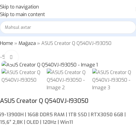
Skip to navigation
Skip to main content
Home
»
Mağaza
»
ASUS Creator Q Q540VJ-I93050
-5%
Böyütmək üçün klikləyin
ASUS Creator Q Q540VJ-I93050
i9-13900H | 16GB DDR5 RAM | 1TB SSD | RTX3050 6GB |
15,6″ 2,8K | OLED | 120Hz | Win11