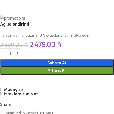
Açılış endirimi
Tələsin və məhsullara 10%-ə qədər endirim əldə edin
2,479.00
₼
2,599.00
₼
Səbətə At
Sifariş Et
Müqayisə
İstəklərə əlavə et
Share:
13
İnsan indi bu məhsula baxır!