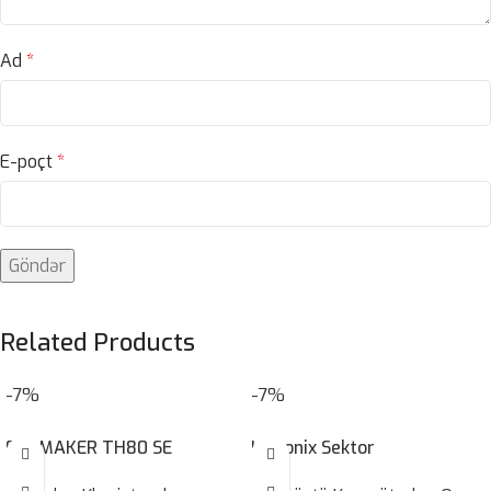
Ad
*
E-poçt
*
Related Products
-7%
-7%
EPOMAKER TH80 SE
Ultronix Sektor