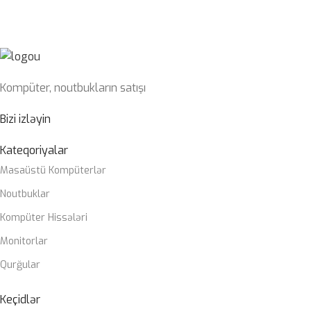
SWITCH
Blue
OPERATIV YADDAŞ
32GB 6400mhz G-Skill
Kompüter, noutbukların satışı
SSD
1TB nvme m2
Bizi izləyin
PLATA
Kateqoriyalar
Masaüstü Kompüterlər
Gigabyte Z790 DDR5 wifi
Noutbuklar
CASE
Kompüter Hissələri
ZALMAN M4
Monitorlar
SOYUTMA SISTEMI
Qurğular
Zalman Liquid coller
Keçidlər