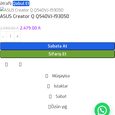
Ətraflı
Qəbul Et
ASUS Creator Q Q540VJ-I93050
2,479.00
₼
2,599.00
₼
Səbətə At
Sifariş Et
Müqayisə
İstəklər
Səbət
Özün yığ