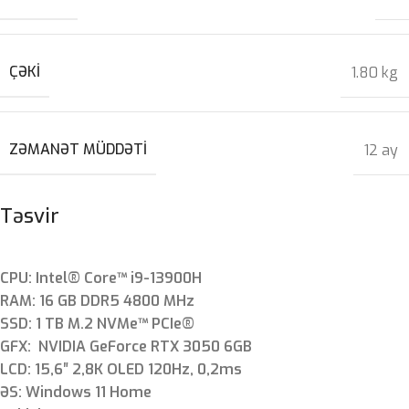
ÇƏKI
1.80 kg
ZƏMANƏT MÜDDƏTI
12 ay
Təsvir
CPU: Intel® Core™ i9-13900H
RAM: 16 GB DDR5 4800 MHz
SSD: 1 TB M.2 NVMe™ PCIe®
GFX: NVIDIA GeForce RTX 3050 6GB
LCD: 15,6″ 2,8K OLED 120Hz, 0,2ms
ƏS: Windows 11 Home