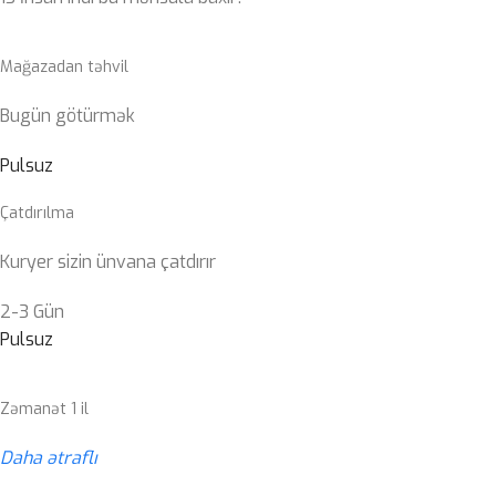
Mağazadan təhvil
Bugün götürmək
Pulsuz
Çatdırılma
Kuryer sizin ünvana çatdırır
2-3 Gün
Pulsuz
Zəmanət 1 il
Daha ətraflı