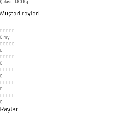
Çəkisi: 1.80 Kq
Müştəri rəyləri
0 rəy
0
0
0
0
0
Rəylər