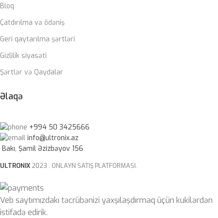
Bloq
QIDA BLOKU
Çatdırılma və ödəniş
Geri qaytarılma şərtləri
Zalman 850W 80+ gold
Gizlilik siyasəti
ZƏMANƏT MÜDDƏTI
Şərtlər və Qaydalar
12 ay
Əlaqə
+994 50 3425666
info@ultronix.az
Bakı, Şamil Əzizbəyov 156
ULTRONIX
2023 . ONLAYN SATIŞ PLATFORMASI.
Veb saytımızdakı təcrübənizi yaxşılaşdırmaq üçün kukilərdən
istifadə edirik.