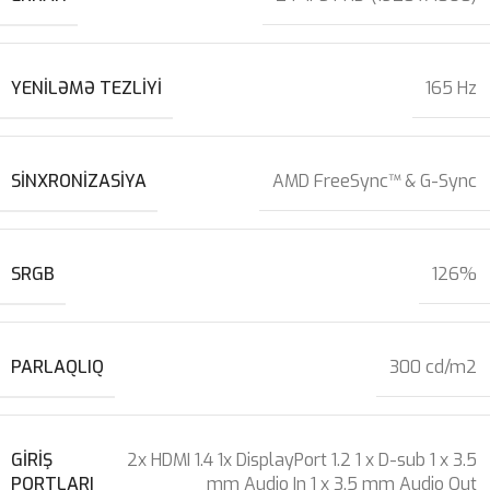
YENILƏMƏ TEZLIYI
165 Hz
SINXRONIZASIYA
AMD FreeSync™ & G-Sync
SRGB
126%
PARLAQLIQ
300 cd/m2
GIRIŞ
2x HDMI 1.4 1x DisplayPort 1.2 1 x D-sub 1 x 3.5
PORTLARI
mm Audio In 1 x 3.5 mm Audio Out