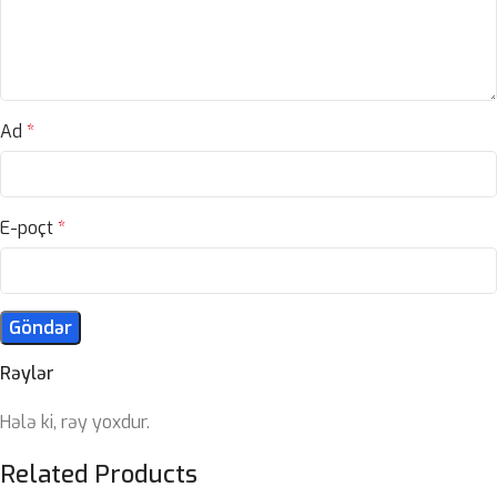
Ad
*
E-poçt
*
Rəylər
Hələ ki, rəy yoxdur.
Related Products