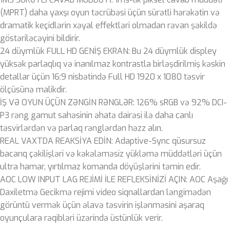
(MPRT) daha yaxşı oyun təcrübəsi üçün sürətli hərəkətin və
dramatik keçidlərin xəyal effektləri olmadan rəvan şəkildə
göstəriləcəyini bildirir.
24 düymlük FULL HD GENİŞ EKRAN: Bu 24 düymlük displey
yüksək parlaqlıq və inanılmaz kontrastla birləşdirilmiş kəskin
detallar üçün 16:9 nisbətində Full HD 1920 x 1080 təsvir
ölçüsünə malikdir.
İŞ VƏ OYUN ÜÇÜN ZƏNGİN RƏNGLƏR: 126% sRGB və 92% DCI-
P3 rəng gamut sahəsinin əhatə dairəsi ilə daha canlı
təsvirlərdən və parlaq rənglərdən həzz alın.
REAL VAXTDA REAKSİYA EDİN: Adaptive-Sync qüsursuz
bacarıq çəkilişləri və kəkələməsiz yükləmə müddətləri üçün
ultra hamar, yırtılmaz komanda döyüşlərini təmin edir.
AOC LOW INPUT LAG REJİMİ İLE REFLEKSİNİZİ AÇIN: AOC Aşağı
Daxiletmə Gecikmə rejimi video siqnallardan ləngimədən
görüntü vermək üçün əlavə təsvirin işlənməsini aşaraq
oyunçulara rəqibləri üzərində üstünlük verir.