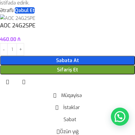
istifadə edirik.
Ətraflı
Qəbul Et
AOC 24G2SPE
460.00
₼
Səbətə At
Sifariş Et
Müqayisə
İstəklər
Səbət
Özün yığ