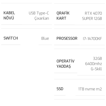
KABEL
USB Type-C
QRAFIK
RTX 4070
NÖVÜ
Çıxarılan
KART
SUPER 12GB
SWITCH
Blue
PROSESSOR
I7-14700KF
32GB
OPERATIV
6400mhz
YADDAŞ
G-Skill
SSD
1TB nvme m2