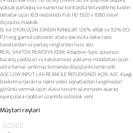
24 düymlük FULL HD GENİŞ EKRAN: Bu 24 düymlük displey
yüksək parlaqlıq və inanılmaz kontrastla birləşdirilmiş kəskin
detallar üçün 16:9 nisbətində Full HD 1920 x 1080 təsvir
ölçüsünə malikdir.
İŞ VƏ OYUN ÜÇÜN ZƏNGİN RƏNGLƏR: 126% sRGB və 92% DCI-
P3 rəng gamut sahəsinin əhatə dairəsi ilə daha canlı
təsvirlərdən və parlaq rənglərdən həzz alın.
REAL VAXTDA REAKSİYA EDİN: Adaptive-Sync qüsursuz
bacarıq çəkilişləri və kəkələməsiz yükləmə müddətləri üçün
ultra hamar, yırtılmaz komanda döyüşlərini təmin edir.
AOC LOW INPUT LAG REJİMİ İLE REFLEKSİNİZİ AÇIN: AOC Aşağı
Daxiletmə Gecikmə rejimi video siqnallardan ləngimədən
görüntü vermək üçün əlavə təsvirin işlənməsini aşaraq
oyunçulara rəqibləri üzərində üstünlük verir.
Müştəri rəyləri