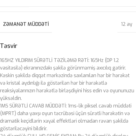
ZƏMANƏT MÜDDƏTI
12 ay
Təsvir
165HZ YILDIRIM SÜRƏTLİ TƏZİLƏMƏ RƏTİ: 165Hz (DP 1.2
vasitəsilə) ekranınızdakı şəkilə görünməmiş axıcılıq gətirir.
Kəskin şəkildə diqqət mərkəzində saxlanılan hər bir hərəkət
və kristal aydınlığı ilə göstərilən hər bir hərəkətlə
reaksiyalarınızın hərəkətlə birləşdiyini hiss edin və oyununuzu
yüksəldin.
1MS SÜRƏTLİ CAVAB MÜDDƏTİ: 1ms-lik piksel cavab müddəti
(MPRT) daha yaxşı oyun təcrübəsi üçün sürətli hərəkətin və
dramatik keçidlərin xəyal effektləri olmadan rəvan şəkildə
göstəriləcəyini bildirir.