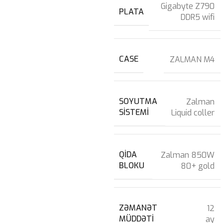
Gigabyte Z790
PLATA
DDR5 wifi
CASE
ZALMAN M4
SOYUTMA
Zalman
SISTEMI
Liquid coller
QIDA
Zalman 850W
BLOKU
80+ gold
ZƏMANƏT
12
MÜDDƏTI
ay