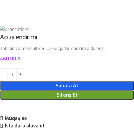
Açılış endirimi
Tələsin və məhsullara 10%-ə qədər endirim əldə edin
460.00
₼
Səbətə At
Sifariş Et
Müqayisə
İstəklərə əlavə et