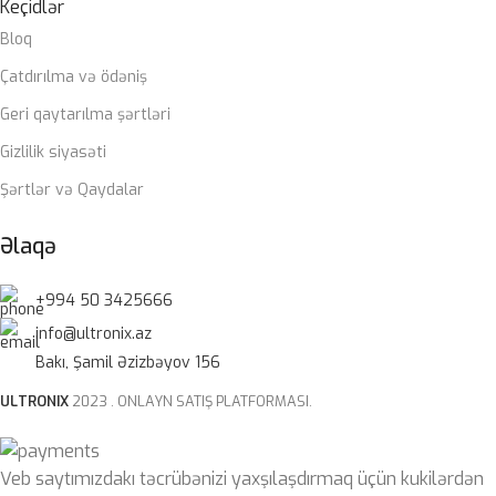
Keçidlər
Bloq
Çatdırılma və ödəniş
Geri qaytarılma şərtləri
Gizlilik siyasəti
Şərtlər və Qaydalar
Əlaqə
+994 50 3425666
info@ultronix.az
Bakı, Şamil Əzizbəyov 156
ULTRONIX
2023 . ONLAYN SATIŞ PLATFORMASI.
Veb saytımızdakı təcrübənizi yaxşılaşdırmaq üçün kukilərdən