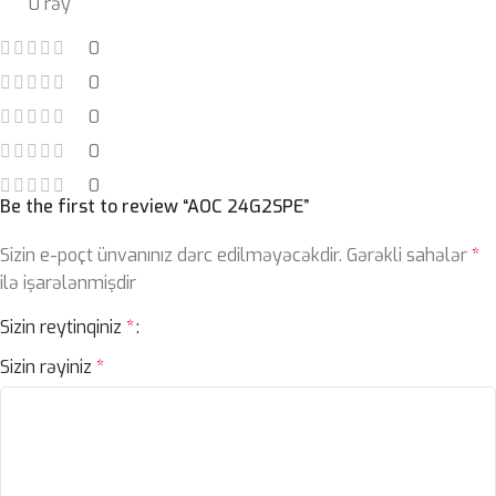
0 rəy
0
0
0
0
0
Be the first to review “AOC 24G2SPE”
Sizin e-poçt ünvanınız dərc edilməyəcəkdir.
Gərəkli sahələr
*
ilə işarələnmişdir
Sizin reytinqiniz
*
Sizin rəyiniz
*