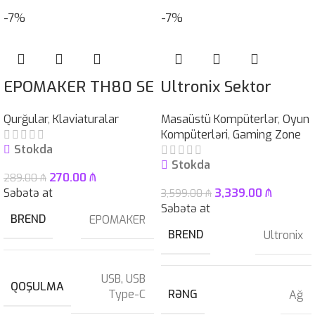
-7%
-7%
EPOMAKER TH80 SE
Ultronix Sektor
Qurğular
,
Klaviaturalar
Masaüstü Kompüterlər
,
Oyun
Kompüterləri
,
Gaming Zone
Stokda
Stokda
270.00
₼
289.00
₼
Səbətə at
3,339.00
₼
3,599.00
₼
Səbətə at
BREND
EPOMAKER
BREND
Ultronix
USB
,
USB
QOŞULMA
Type-C
RƏNG
Ağ