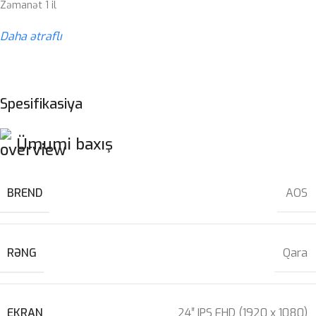
Zəmanət 1 il
Daha ətraflı
Spesifikasiya
Ümumi baxış
BREND
AOS
RƏNG
Qara
EKRAN
24″ IPS FHD (1920 x 1080)