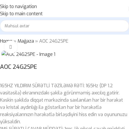
Skip to navigation
Skip to main content
Home
»
Mağaza
»
AOC 24G2SPE
Böyütmək üçün klikləyin
AOC 24G2SPE
165HZ YILDIRIM SÜRƏTLİ TƏZİLƏMƏ RƏTİ: 165Hz (DP 1.2
vasitəsilə) ekranınızdakı şəkilə görünməmiş axıcılıq gətirir.
Kəskin şəkildə diqqət mərkəzində saxlanılan hər bir hərəkət
və kristal aydınlığı ilə göstərilən hər bir hərəkətlə
reaksiyalarınızın hərəkətlə birləşdiyini hiss edin və oyununuzu
yüksəldin.
1MS SÜRƏTLİ CAVAB MÜDDƏTİ: 1ms-lik piksel cavab müddəti